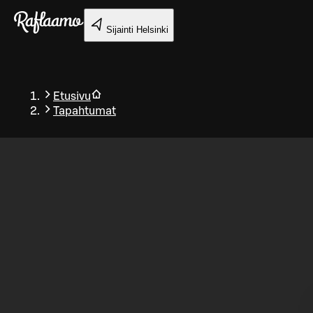
Siirry pääsisältöön
Sijainti
Helsinki
Etusivu
Tapahtumat
Takaisin