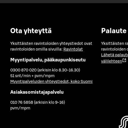
Ota yhteyttä
Palaute
Yksittäisten ravintoloiden yhteystiedot ovat
Yksittäisten r
ravintoloiden omilla sivuilla:
Ravintolat
ravintoloiden o
Lähetä palaut
Myyntipalvelu, pääkaupunkiseutu
välilehteen
0300 870 020 (arkisin klo 8.30-16.30)
51 snt/min + pvm/mpm
Myyntipalveluiden yhteystiedot, koko Suomi
Asiakasomistajapalvelu
010 76 5858 (arkisin klo 9-16)
pvm/mpm