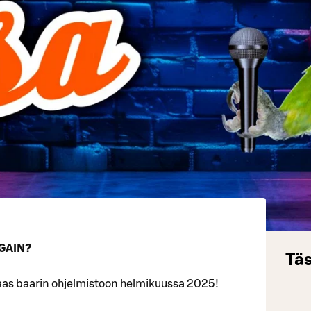
GAIN?
Täs
aas baarin ohjelmistoon helmikuussa 2025!