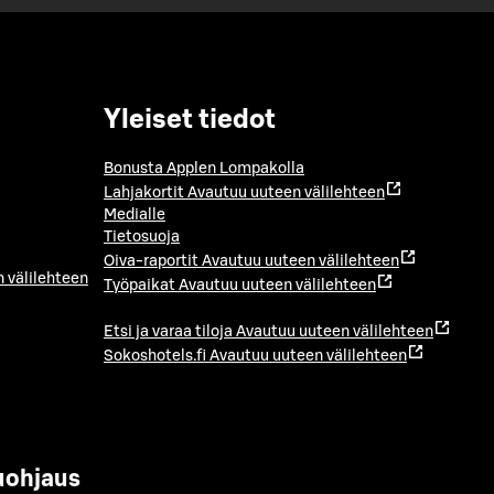
Yleiset tiedot
Bonusta Applen Lompakolla
Lahjakortit
Avautuu uuteen välilehteen
Medialle
Tietosuoja
Oiva-raportit
Avautuu uuteen välilehteen
 välilehteen
Työpaikat
Avautuu uuteen välilehteen
Etsi ja varaa tiloja
Avautuu uuteen välilehteen
Sokoshotels.fi
Avautuu uuteen välilehteen
uohjaus