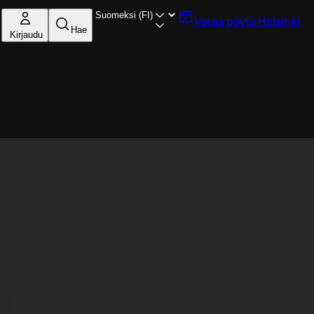
Varaa pöytä
Helsinki
Hae
Kirjaudu