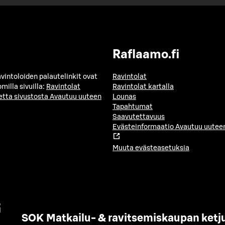
Raflaamo.fi
avintoloiden palautelinkit ovat
Ravintolat
milla sivuilla:
Ravintolat
Ravintolat kartalla
etta sivustosta
Avautuu uuteen
Lounas
Tapahtumat
Saavutettavuus
Evästeinformaatio
Avautuu uuteen
Muuta evästeasetuksia
SOK Matkailu- & ravitsemiskaupan ketj