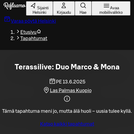
Siirry pääsisältöön
Sijainti
Avaa
Helsinki
Kirjaudu
Hae
mobiilivalikko
Varaa pöytä
Helsinki
Etusivu
Tapahtumat
Terassilive: Duo Marco & Mona
PE 13.6.2025
Las Palmas Kuopio
Tämä tapahtuma meni jo, mutta älä huoli – uusia tulee kyllä.
Katso kaikki tapahtumat