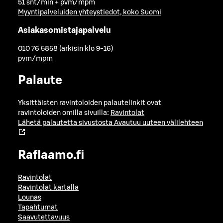
51 snt/min + pvm/mpm
Myyntipalveluiden yhteystiedot, koko Suomi
Asiakasomistajapalvelu
010 76 5858 (arkisin klo 9-16)
pvm/mpm
Palaute
Yksittäisten ravintoloiden palautelinkit ovat
ravintoloiden omilla sivuilla:
Ravintolat
Lähetä palautetta sivustosta
Avautuu uuteen välilehteen
Raflaamo.fi
Ravintolat
Ravintolat kartalla
Lounas
Tapahtumat
Saavutettavuus