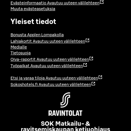
Evästeinformaatio
Avautuu uuteen välilehteen
Muuta evästeasetuksia
Yleiset tiedot
Bonusta Applen Lompakolla
Lahjakortit
Avautuu uuteen välilehteen
Medialle
Tietosuoja
Oiva-raportit
Avautuu uuteen välilehteen
Työpaikat
Avautuu uuteen välilehteen
Etsi ja varaa tiloja
Avautuu uuteen välilehteen
Sokoshotels.fi
Avautuu uuteen välilehteen
SOK Matkailu- &
ravitsemiskaupan ketjuohjaus