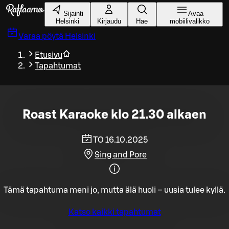
Siirry pääsisältöön
Sijainti
Avaa
Helsinki
Kirjaudu
Hae
mobiilivalikko
Varaa pöytä
Helsinki
Etusivu
Tapahtumat
Roast Karaoke klo 21.30 alkaen
TO 16.10.2025
Sing and Pore
Tämä tapahtuma meni jo, mutta älä huoli – uusia tulee kyllä.
Katso kaikki tapahtumat