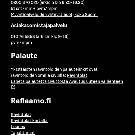
0300 870 020 (arkisin klo 8.30-16.30)
51 snt/min + pvm/mpm
Myyntipalveluiden yhteystiedot, koko Suomi
Asiakasomistajapalvelu
010 76 5858 (arkisin klo 9-16)
pvm/mpm
Palaute
Yksittäisten ravintoloiden palautelinkit ovat
ravintoloiden omilla sivuilla:
Ravintolat
Lähetä palautetta sivustosta
Avautuu uuteen välilehteen
Raflaamo.fi
Ravintolat
Ravintolat kartalla
Lounas
Tapahtumat