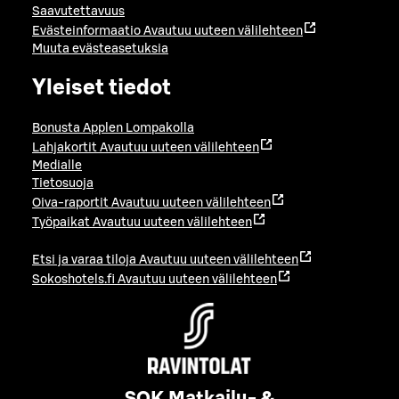
Saavutettavuus
Evästeinformaatio
Avautuu uuteen välilehteen
Muuta evästeasetuksia
Yleiset tiedot
Bonusta Applen Lompakolla
Lahjakortit
Avautuu uuteen välilehteen
Medialle
Tietosuoja
Oiva-raportit
Avautuu uuteen välilehteen
Työpaikat
Avautuu uuteen välilehteen
Etsi ja varaa tiloja
Avautuu uuteen välilehteen
Sokoshotels.fi
Avautuu uuteen välilehteen
SOK Matkailu- &