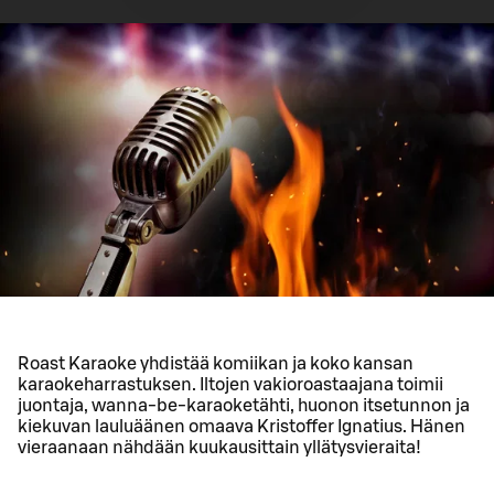
Roast Karaoke yhdistää komiikan ja koko kansan
karaokeharrastuksen. Iltojen vakioroastaajana toimii
juontaja, wanna-be-karaoketähti, huonon itsetunnon ja
kiekuvan lauluäänen omaava Kristoffer Ignatius. Hänen
vieraanaan nähdään kuukausittain yllätysvieraita!