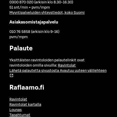
0300 870 020 (arkisin klo 8.30-16.30)
51 snt/min + pvm/mpm
Myyntipalveluiden yhteystiedot, koko Suomi
Asiakasomistajapalvelu
010 76 5858 (arkisin klo 9-16)
pvm/mpm
Palaute
Yksittäisten ravintoloiden palautelinkit ovat
ravintoloiden omilla sivuilla:
Ravintolat
Lähetä palautetta sivustosta
Avautuu uuteen välilehteen
Raflaamo.fi
Ravintolat
Ravintolat kartalla
Lounas
Tapahtumat