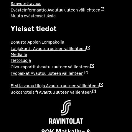
Saavutettavuus
Evästeinformaatio
Avautuu uuteen välilehteen
Muuta evästeasetuksia
Yleiset tiedot
Bonusta Applen Lompakolla
Lahjakortit
Avautuu uuteen välilehteen
Medialle
Tietosuoja
Oiva-raportit
Avautuu uuteen välilehteen
Työpaikat
Avautuu uuteen välilehteen
Etsi ja varaa tiloja
Avautuu uuteen välilehteen
Sokoshotels.fi
Avautuu uuteen välilehteen
SOK Matkailu- &