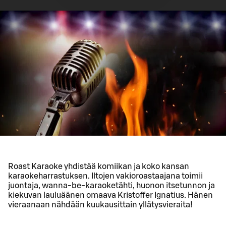
Roast Karaoke yhdistää komiikan ja koko kansan
karaokeharrastuksen. Iltojen vakioroastaajana toimii
juontaja, wanna-be-karaoketähti, huonon itsetunnon ja
kiekuvan lauluäänen omaava Kristoffer Ignatius. Hänen
vieraanaan nähdään kuukausittain yllätysvieraita!