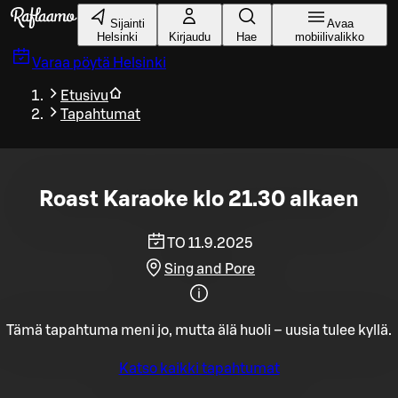
Siirry pääsisältöön
Sijainti
Avaa
Helsinki
Kirjaudu
Hae
mobiilivalikko
Varaa pöytä
Helsinki
Etusivu
Tapahtumat
Roast Karaoke klo 21.30 alkaen
TO 11.9.2025
Sing and Pore
Tämä tapahtuma meni jo, mutta älä huoli – uusia tulee kyllä.
Katso kaikki tapahtumat