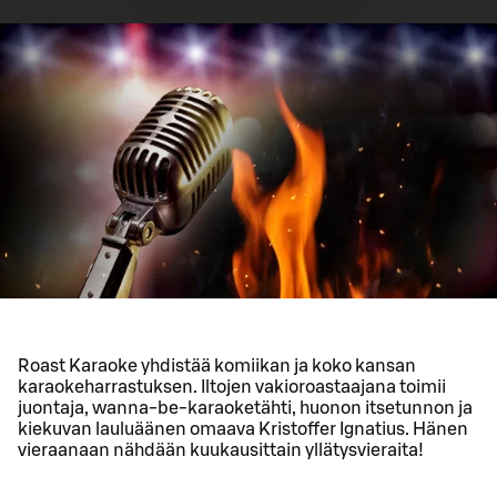
Roast Karaoke yhdistää komiikan ja koko kansan
karaokeharrastuksen. Iltojen vakioroastaajana toimii
juontaja, wanna-be-karaoketähti, huonon itsetunnon ja
kiekuvan lauluäänen omaava Kristoffer Ignatius. Hänen
vieraanaan nähdään kuukausittain yllätysvieraita!