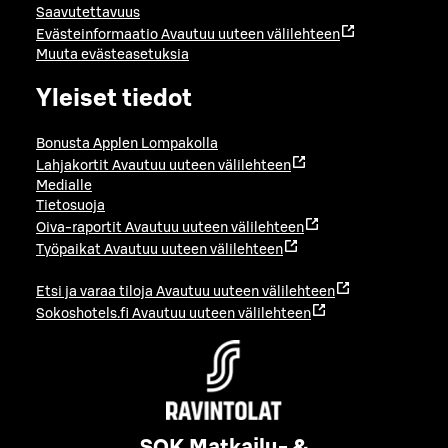
Saavutettavuus
Evästeinformaatio
Avautuu uuteen välilehteen
Muuta evästeasetuksia
Yleiset tiedot
Bonusta Applen Lompakolla
Lahjakortit
Avautuu uuteen välilehteen
Medialle
Tietosuoja
Oiva-raportit
Avautuu uuteen välilehteen
Työpaikat
Avautuu uuteen välilehteen
Etsi ja varaa tiloja
Avautuu uuteen välilehteen
Sokoshotels.fi
Avautuu uuteen välilehteen
SOK Matkailu- &