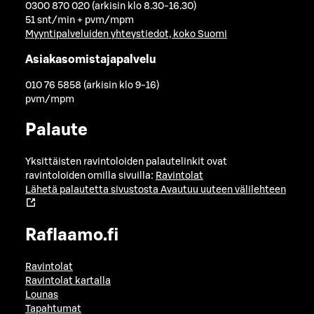
0300 870 020 (arkisin klo 8.30-16.30)
51 snt/min + pvm/mpm
Myyntipalveluiden yhteystiedot, koko Suomi
Asiakasomistajapalvelu
010 76 5858 (arkisin klo 9-16)
pvm/mpm
Palaute
Yksittäisten ravintoloiden palautelinkit ovat
ravintoloiden omilla sivuilla:
Ravintolat
Lähetä palautetta sivustosta
Avautuu uuteen välilehteen
Raflaamo.fi
Ravintolat
Ravintolat kartalla
Lounas
Tapahtumat