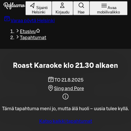
Siirry pääsisältöön
Sijainti
Avaa
Helsinki
Kirjaudu
Hae
mobiilivalikko
Varaa pöytä
Helsinki
Etusivu
Tapahtumat
Roast Karaoke klo 21.30 alkaen
TO 21.8.2025
Sing and Pore
Tämä tapahtuma meni jo, mutta älä huoli – uusia tulee kyllä.
Katso kaikki tapahtumat