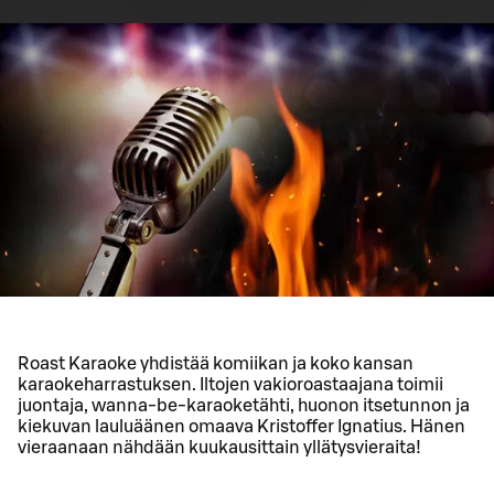
Roast Karaoke yhdistää komiikan ja koko kansan
karaokeharrastuksen. Iltojen vakioroastaajana toimii
juontaja, wanna-be-karaoketähti, huonon itsetunnon ja
kiekuvan lauluäänen omaava Kristoffer Ignatius. Hänen
vieraanaan nähdään kuukausittain yllätysvieraita!