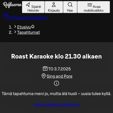
Siirry pääsisältöön
Sijainti
Avaa
Helsinki
Kirjaudu
Hae
mobiilivalikko
Varaa pöytä
Helsinki
Etusivu
Tapahtumat
Roast Karaoke klo 21.30 alkaen
TO 3.7.2025
Sing and Pore
Tämä tapahtuma meni jo, mutta älä huoli – uusia tulee kyllä.
Katso kaikki tapahtumat