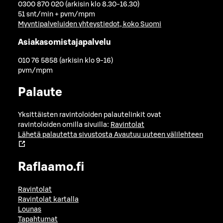
0300 870 020 (arkisin klo 8.30-16.30)
51 snt/min + pvm/mpm
Myyntipalveluiden yhteystiedot, koko Suomi
Asiakasomistajapalvelu
010 76 5858 (arkisin klo 9-16)
pvm/mpm
Palaute
Yksittäisten ravintoloiden palautelinkit ovat
ravintoloiden omilla sivuilla:
Ravintolat
Lähetä palautetta sivustosta
Avautuu uuteen välilehteen
Raflaamo.fi
Ravintolat
Ravintolat kartalla
Lounas
Tapahtumat