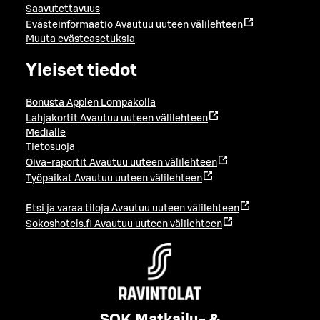
Saavutettavuus
Evästeinformaatio
Avautuu uuteen välilehteen
Muuta evästeasetuksia
Yleiset tiedot
Bonusta Applen Lompakolla
Lahjakortit
Avautuu uuteen välilehteen
Medialle
Tietosuoja
Oiva-raportit
Avautuu uuteen välilehteen
Työpaikat
Avautuu uuteen välilehteen
Etsi ja varaa tiloja
Avautuu uuteen välilehteen
Sokoshotels.fi
Avautuu uuteen välilehteen
SOK Matkailu- &