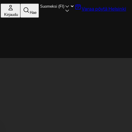
Varaa pöytä
Helsinki
Hae
Kirjaudu