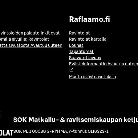
Raflaamo.fi
avintoloiden palautelinkit ovat
Ravintolat
milla sivuilla:
Ravintolat
Ravintolat kartalla
etta sivustosta
Avautuu uuteen
Lounas
Tapahtumat
Saavutettavuus
Evästeinformaatio
Avautuu uuteen
Muuta evästeasetuksia
SOK Matkailu- & ravitsemiskaupan ketj
SOK PL 1 00088 S-RYHMÄ
,
Y-tunnus 0116323-1