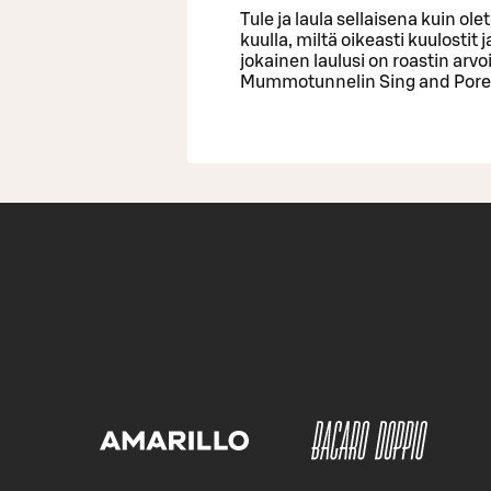
Tule ja laula sellaisena kuin ol
kuulla, miltä oikeasti kuulostit
jokainen laulusi on roastin arvo
Mummotunnelin Sing and Porees