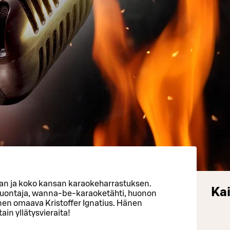
an ja koko kansan karaokeharrastuksen.
Kai
i juontaja, wanna-be-karaoketähti, huonon
nen omaava Kristoffer Ignatius. Hänen
in yllätysvieraita!