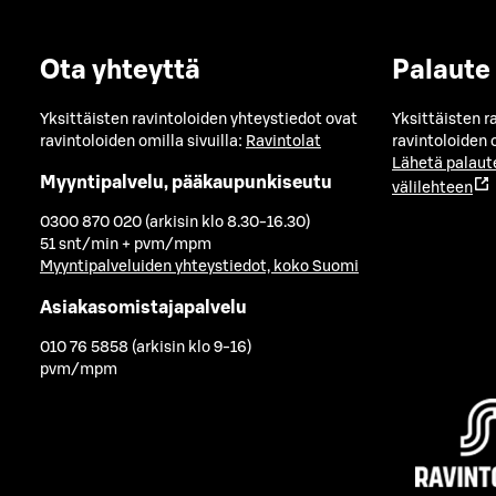
Ota yhteyttä
Palaute
Yksittäisten ravintoloiden yhteystiedot ovat
Yksittäisten r
ravintoloiden omilla sivuilla:
Ravintolat
ravintoloiden o
Lähetä palaut
Myyntipalvelu, pääkaupunkiseutu
välilehteen
0300 870 020 (arkisin klo 8.30-16.30)
51 snt/min + pvm/mpm
Myyntipalveluiden yhteystiedot, koko Suomi
Asiakasomistajapalvelu
010 76 5858 (arkisin klo 9-16)
pvm/mpm