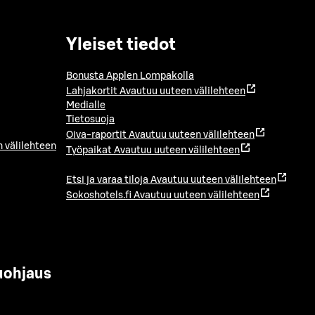
Yleiset tiedot
Bonusta Applen Lompakolla
Lahjakortit
Avautuu uuteen välilehteen
Medialle
Tietosuoja
Oiva-raportit
Avautuu uuteen välilehteen
 välilehteen
Työpaikat
Avautuu uuteen välilehteen
Etsi ja varaa tiloja
Avautuu uuteen välilehteen
Sokoshotels.fi
Avautuu uuteen välilehteen
uohjaus