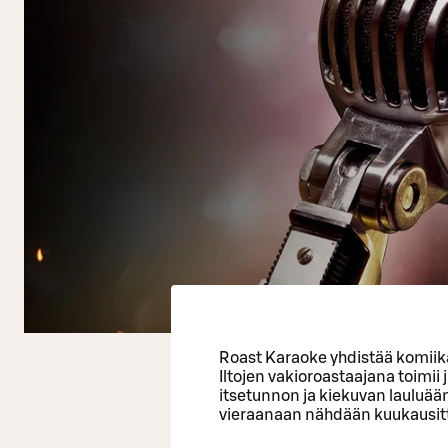
Roast Karaoke yhdistää komiik
Iltojen vakioroastaajana toimi
itsetunnon ja kiekuvan lauluää
vieraanaan nähdään kuukausitta