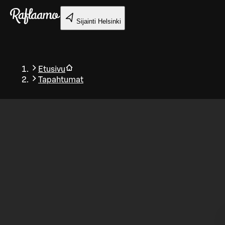
Siirry pääsisältöön
Sijainti
Helsinki
Etusivu
Tapahtumat
Takaisin