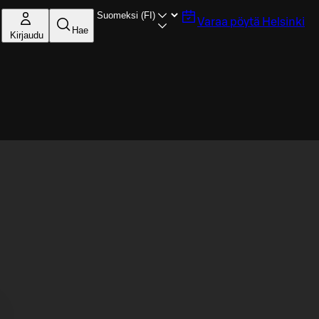
Varaa pöytä
Helsinki
Hae
Kirjaudu