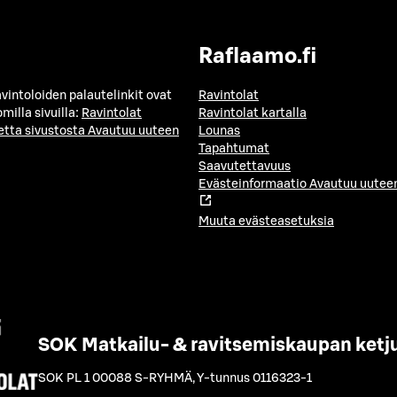
Raflaamo.fi
avintoloiden palautelinkit ovat
Ravintolat
milla sivuilla:
Ravintolat
Ravintolat kartalla
etta sivustosta
Avautuu uuteen
Lounas
Tapahtumat
Saavutettavuus
Evästeinformaatio
Avautuu uuteen
Muuta evästeasetuksia
SOK Matkailu- & ravitsemiskaupan ketj
SOK PL 1 00088 S-RYHMÄ
,
Y-tunnus 0116323-1