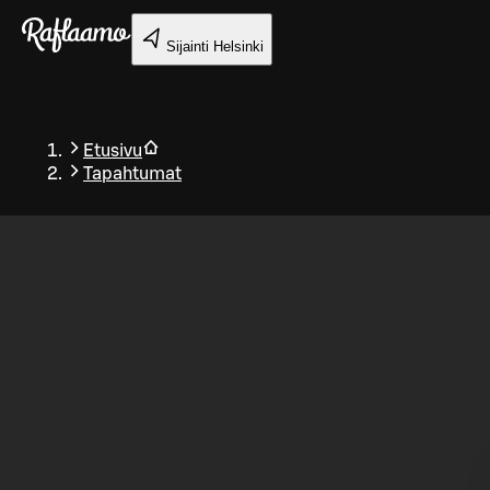
Siirry pääsisältöön
Sijainti
Helsinki
Etusivu
Tapahtumat
Takaisin