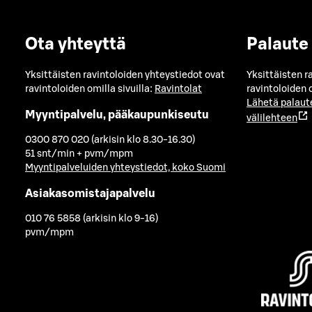
Ota yhteyttä
Palaute
Yksittäisten ravintoloiden yhteystiedot ovat
Yksittäisten r
ravintoloiden omilla sivuilla:
Ravintolat
ravintoloiden o
Lähetä palaut
Myyntipalvelu, pääkaupunkiseutu
välilehteen
0300 870 020 (arkisin klo 8.30-16.30)
51 snt/min + pvm/mpm
Myyntipalveluiden yhteystiedot, koko Suomi
Asiakasomistajapalvelu
010 76 5858 (arkisin klo 9-16)
pvm/mpm