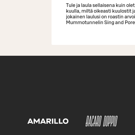
Tule ja laula sellaisena kuin ol
kuulla, miltä oikeasti kuulostit
jokainen laulusi on roastin arvo
Mummotunnelin Sing and Porees