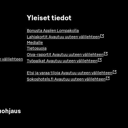
Yleiset tiedot
Bonusta Applen Lompakolla
Lahjakortit
Avautuu uuteen välilehteen
Medialle
Tietosuoja
Oiva-raportit
Avautuu uuteen välilehteen
 välilehteen
Työpaikat
Avautuu uuteen välilehteen
Etsi ja varaa tiloja
Avautuu uuteen välilehteen
Sokoshotels.fi
Avautuu uuteen välilehteen
uohjaus