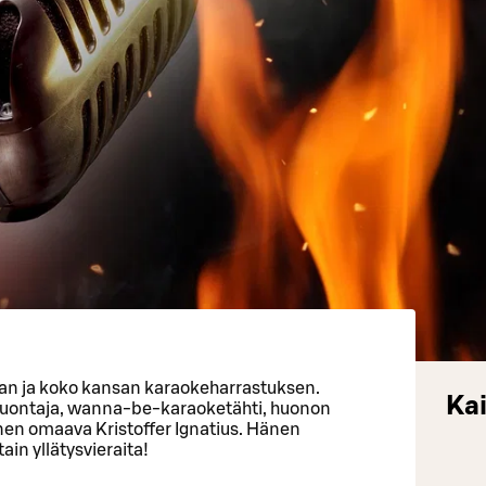
an ja koko kansan karaokeharrastuksen.
Kai
i juontaja, wanna-be-karaoketähti, huonon
nen omaava Kristoffer Ignatius. Hänen
in yllätysvieraita!