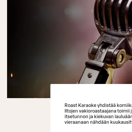
Roast Karaoke yhdistää komiik
Iltojen vakioroastaajana toimi
itsetunnon ja kiekuvan lauluää
vieraanaan nähdään kuukausitta