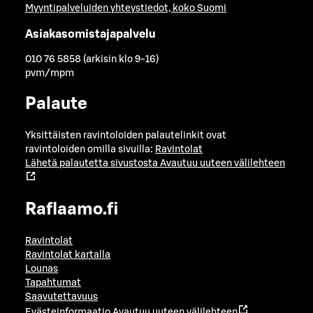
Myyntipalveluiden yhteystiedot, koko Suomi
Asiakasomistajapalvelu
010 76 5858 (arkisin klo 9-16)
pvm/mpm
Palaute
Yksittäisten ravintoloiden palautelinkit ovat
ravintoloiden omilla sivuilla:
Ravintolat
Lähetä palautetta sivustosta
Avautuu uuteen välilehteen
Raflaamo.fi
Ravintolat
Ravintolat kartalla
Lounas
Tapahtumat
Saavutettavuus
Evästeinformaatio
Avautuu uuteen välilehteen