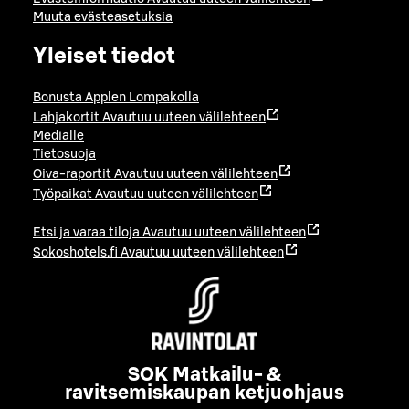
Muuta evästeasetuksia
Yleiset tiedot
Bonusta Applen Lompakolla
Lahjakortit
Avautuu uuteen välilehteen
Medialle
Tietosuoja
Oiva-raportit
Avautuu uuteen välilehteen
Työpaikat
Avautuu uuteen välilehteen
Etsi ja varaa tiloja
Avautuu uuteen välilehteen
Sokoshotels.fi
Avautuu uuteen välilehteen
SOK Matkailu- &
ravitsemiskaupan ketjuohjaus