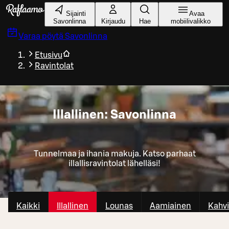
Siirry pääsisältöön
Sijainti
Avaa
Savonlinna
Kirjaudu
Hae
mobiilivalikko
Varaa pöytä
Savonlinna
Etusivu
Ravintolat
Illallinen: Savonlinna
Tunnelmaa ja ihania makuja. Katso parhaat
illallisravintolat lähelläsi!
Kaikki
Illallinen
Lounas
Aamiainen
Kahvi