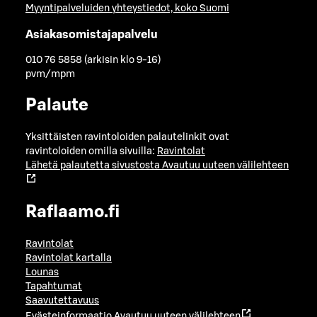
Myyntipalveluiden yhteystiedot, koko Suomi
Asiakasomistajapalvelu
010 76 5858 (arkisin klo 9-16)
pvm/mpm
Palaute
Yksittäisten ravintoloiden palautelinkit ovat
ravintoloiden omilla sivuilla:
Ravintolat
Lähetä palautetta sivustosta
Avautuu uuteen välilehteen
Raflaamo.fi
Ravintolat
Ravintolat kartalla
Lounas
Tapahtumat
Saavutettavuus
Evästeinformaatio
Avautuu uuteen välilehteen