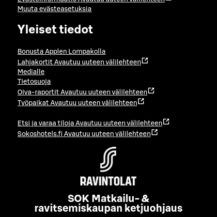
Muuta evästeasetuksia
Yleiset tiedot
Bonusta Applen Lompakolla
Lahjakortit
Avautuu uuteen välilehteen
Medialle
Tietosuoja
Oiva-raportit
Avautuu uuteen välilehteen
Työpaikat
Avautuu uuteen välilehteen
Etsi ja varaa tiloja
Avautuu uuteen välilehteen
Sokoshotels.fi
Avautuu uuteen välilehteen
SOK Matkailu- &
ravitsemiskaupan ketjuohjaus