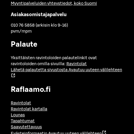
Myyntipalveluiden yhteystiedot, koko Suomi
Asiakasomistajapalvelu
010 76 5858 (arkisin klo 9-16)
pvm/mpm
Palaute
Yksittäisten ravintoloiden palautelinkit ovat
ravintoloiden omilla sivuilla:
Ravintolat
Lähetä palautetta sivustosta
Avautuu uuteen välilehteen
Raflaamo.fi
Ravintolat
Ravintolat kartalla
Lounas
Tapahtumat
Saavutettavuus
Evästeinformaatio
Avautuu uuteen välilehteen