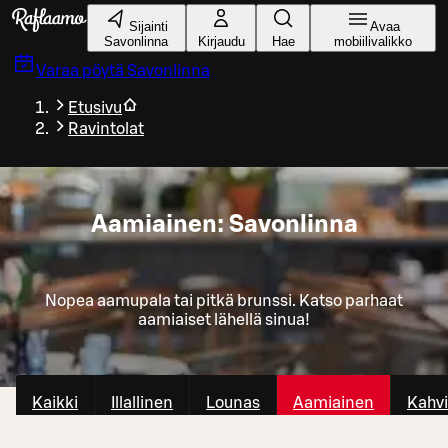
Siirry pääsisältöön
Sijainti
Avaa
Savonlinna
Kirjaudu
Hae
mobiilivalikko
Varaa pöytä
Savonlinna
Etusivu
Ravintolat
Aamiainen: Savonlinna
Nopea aamupala tai pitkä brunssi. Katso parhaat
aamiaiset lähellä sinua!
Kaikki
Illallinen
Lounas
Aamiainen
Kahvi