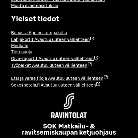
Muuta evästeasetuksia
Yleiset tiedot
Bonusta Applen Lompakolla
Lahjakortit
Avautuu uuteen välilehteen
Medialle
Tietosuoja
Oiva-raportit
Avautuu uuteen välilehteen
Työpaikat
Avautuu uuteen välilehteen
Etsi ja varaa tiloja
Avautuu uuteen välilehteen
Sokoshotels.fi
Avautuu uuteen välilehteen
SOK Matkailu- &
ravitsemiskaupan ketjuohjaus