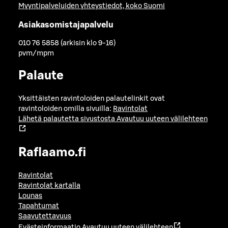
Myyntipalveluiden yhteystiedot, koko Suomi
Asiakasomistajapalvelu
010 76 5858 (arkisin klo 9-16)
pvm/mpm
Palaute
Yksittäisten ravintoloiden palautelinkit ovat
ravintoloiden omilla sivuilla:
Ravintolat
Lähetä palautetta sivustosta
Avautuu uuteen välilehteen
Raflaamo.fi
Ravintolat
Ravintolat kartalla
Lounas
Tapahtumat
Saavutettavuus
Evästeinformaatio
Avautuu uuteen välilehteen