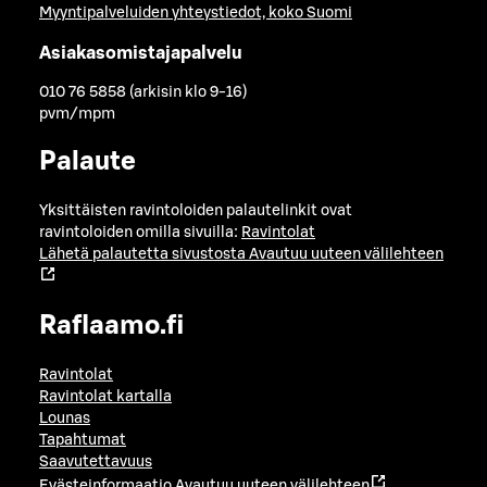
Myyntipalveluiden yhteystiedot, koko Suomi
Asiakasomistajapalvelu
010 76 5858 (arkisin klo 9-16)
pvm/mpm
Palaute
Yksittäisten ravintoloiden palautelinkit ovat
ravintoloiden omilla sivuilla:
Ravintolat
Lähetä palautetta sivustosta
Avautuu uuteen välilehteen
Raflaamo.fi
Ravintolat
Ravintolat kartalla
Lounas
Tapahtumat
Saavutettavuus
Evästeinformaatio
Avautuu uuteen välilehteen