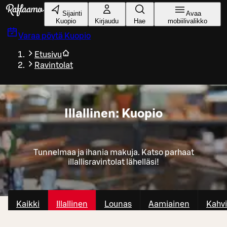
Siirry pääsisältöön
Sijainti
Avaa
Kuopio
Kirjaudu
Hae
mobiilivalikko
Varaa pöytä
Kuopio
Etusivu
Ravintolat
Illallinen: Kuopio
Tunnelmaa ja ihania makuja. Katso parhaat
illallisravintolat lähelläsi!
Kaikki
Illallinen
Lounas
Aamiainen
Kahvi