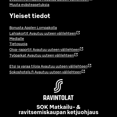
Muuta evästeasetuksia
Yleiset tiedot
Bonusta Applen Lompakolla
Lahjakortit
Avautuu uuteen välilehteen
Medialle
Tietosuoja
Oiva-raportit
Avautuu uuteen välilehteen
Työpaikat
Avautuu uuteen välilehteen
Etsi ja varaa tiloja
Avautuu uuteen välilehteen
Sokoshotels.fi
Avautuu uuteen välilehteen
SOK Matkailu- &
ravitsemiskaupan ketjuohjaus