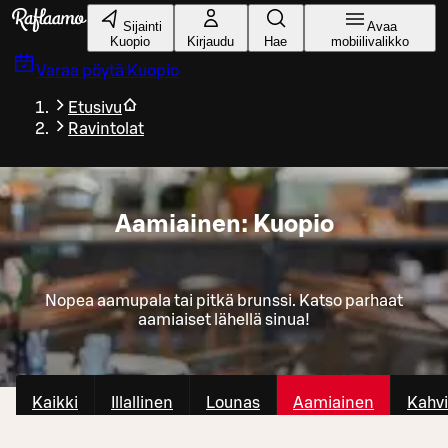
Siirry pääsisältöön
Sijainti
Avaa
Kuopio
Kirjaudu
Hae
mobiilivalikko
Varaa pöytä
Kuopio
Etusivu
Ravintolat
Aamiainen: Kuopio
Nopea aamupala tai pitkä brunssi. Katso parhaat
aamiaiset lähellä sinua!
Kaikki
Illallinen
Lounas
Aamiainen
Kahvi