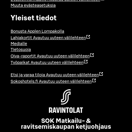
Muuta evästeasetuksia
Yleiset tiedot
Bonusta Applen Lompakolla
Lahjakortit
Avautuu uuteen välilehteen
Medialle
Tietosuoja
Oiva-raportit
Avautuu uuteen välilehteen
Työpaikat
Avautuu uuteen välilehteen
Etsi ja varaa tiloja
Avautuu uuteen välilehteen
Sokoshotels.fi
Avautuu uuteen välilehteen
SOK Matkailu- &
ravitsemiskaupan ketjuohjaus