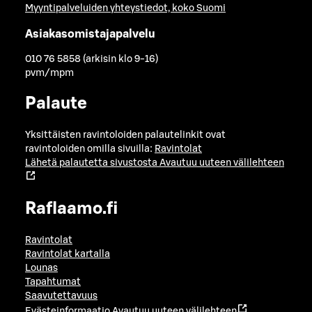
Myyntipalveluiden yhteystiedot, koko Suomi
Asiakasomistajapalvelu
010 76 5858 (arkisin klo 9-16)
pvm/mpm
Palaute
Yksittäisten ravintoloiden palautelinkit ovat
ravintoloiden omilla sivuilla:
Ravintolat
Lähetä palautetta sivustosta
Avautuu uuteen välilehteen
Raflaamo.fi
Ravintolat
Ravintolat kartalla
Lounas
Tapahtumat
Saavutettavuus
Evästeinformaatio
Avautuu uuteen välilehteen