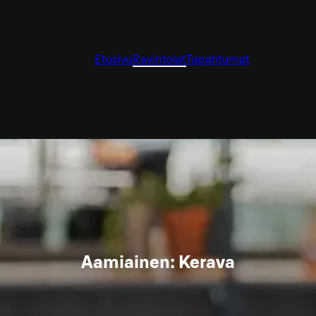
Etusivu
Ravintolat
Tapahtumat
Aamiainen: Kerava