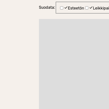
Suodata:
Esteetön
Leikkipa