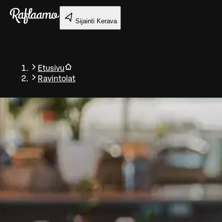
Siirry pääsisältöön
Sijainti
Kerava
Etusivu
Ravintolat