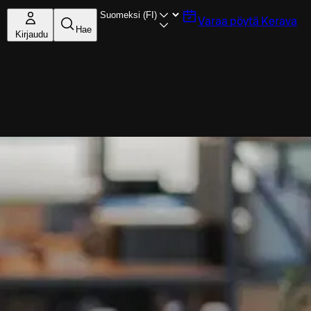
Varaa pöytä
Kerava
Hae
Kirjaudu