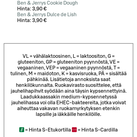
Ben & Jerrys Cookie Dough
Hinta:
3,90 €
Ben & Jerrys Dulce de Lish
Hinta:
3,90 €
VL = vähälaktoosinen, L = laktoositon, G =
gluteeniton, GP = gluteeniton pyynnöstä, VE =
vegaaninen, VEP = vegaaninen pyynnöstä, T =
tulinen, M = maidoton, K = kasvisruoka, PÄ = sisältää
pähkinää. Lisätietoja annoksista saat
henkilökunnalta.
Ruokavirasto suosittelee, että
jauhelihapihvit syödään aina täysin kypsennettyinä.
Laadukkaassakin medium-kypsennetyssä
jauhelihassa voi olla EHEC-bakteereita, jotka voivat
aiheuttaa vakavan ruokamyrkytyksen etenkin
lapsille ja iäkkäille henkilöille.
=
Hinta S-Etukortilla
=
Hinta S-Cardilla