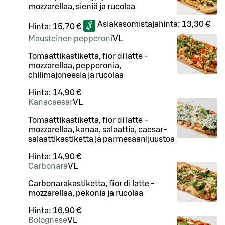
mozzarellaa, sieniä ja rucolaa
Asiakasomistajahinta:
13,30 €
Hinta:
15,70 €
Mausteinen pepperoni
VL
Tomaattikastiketta, fior di latte -
mozzarellaa, pepperonia,
chilimajoneesia ja rucolaa
Hinta:
14,90 €
Kanacaesar
VL
Tomaattikastiketta, fior di latte -
mozzarellaa, kanaa, salaattia, caesar-
salaattikastiketta ja parmesaanijuustoa
Hinta:
14,90 €
Carbonara
VL
Carbonarakastiketta, fior di latte -
mozzarellaa, pekonia ja rucolaa
Hinta:
16,90 €
Bolognese
VL