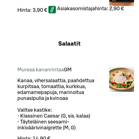
Asiakasomistajahinta:
2,90 €
Hinta:
3,90 €
Salaatit
Mureaa kananrintaa
G
M
Kanaa, vihersalaattia, paahdettua
kurpitsaa, tomaattia, kurkkua,
edamamepapuja, marinoitua
punasipulia ja kvinoaa
Valitse kastike:
• Klassinen Caesar (G, sis. kalaa)
• Täyteläinen seesami-
inkiväärivinaigrette (M, G)
Hinta:
14,90 €