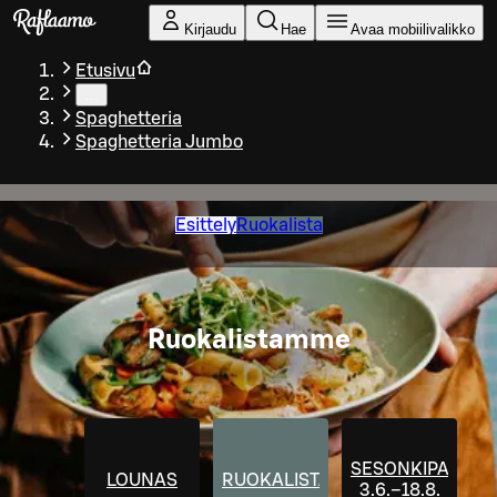
Siirry pääsisältöön
Kirjaudu
Hae
Avaa mobiilivalikko
Etusivu
…
Spaghetteria
Spaghetteria Jumbo
Esittely
Ruokalista
Ruokalistamme
SESONKIPASTA
LOUNAS
RUOKALISTA
3.6.–18.8.