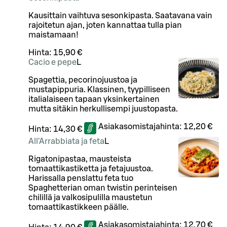
Kausittain vaihtuva sesonkipasta. Saatavana vain
rajoitetun ajan, joten kannattaa tulla pian
maistamaan!
Hinta:
15,90 €
Cacio e pepe
L
Spagettia, pecorinojuustoa ja
mustapippuria. Klassinen, tyypilliseen
italialaiseen tapaan yksinkertainen
mutta sitäkin herkullisempi juustopasta.
Asiakasomistajahinta:
12,20 €
Hinta:
14,30 €
All'Arrabbiata ja feta
L
Rigatonipastaa, mausteista
tomaattikastiketta ja fetajuustoa.
Harissalla penslattu feta tuo
Spaghetterian oman twistin perinteisen
chilillä ja valkosipulilla maustetun
tomaattikastikkeen päälle.
Asiakasomistajahinta:
12,70 €