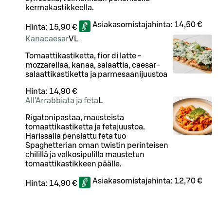
kermakastikkeella.
Asiakasomistajahinta:
14,50 €
Hinta:
15,90 €
Kanacaesar
VL
Tomaattikastiketta, fior di latte -
mozzarellaa, kanaa, salaattia, caesar-
salaattikastiketta ja parmesaanijuustoa
Hinta:
14,90 €
All'Arrabbiata ja feta
L
Rigatonipastaa, mausteista
tomaattikastiketta ja fetajuustoa.
Harissalla penslattu feta tuo
Spaghetterian oman twistin perinteisen
chilillä ja valkosipulilla maustetun
tomaattikastikkeen päälle.
Asiakasomistajahinta:
12,70 €
Hinta:
14,90 €