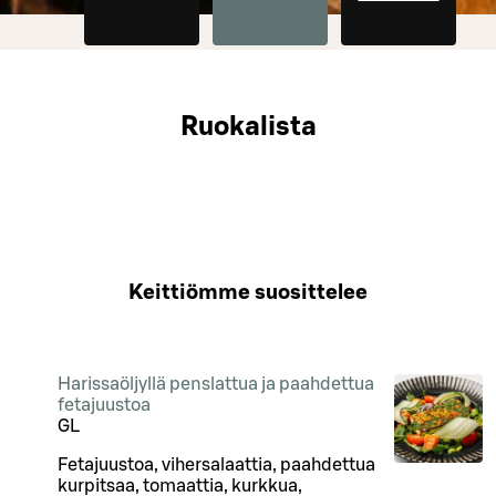
Ruokalista
Keittiömme suosittelee
Harissaöljyllä penslattua ja paahdettua
fetajuustoa
G
L
Fetajuustoa, vihersalaattia, paahdettua
kurpitsaa, tomaattia, kurkkua,