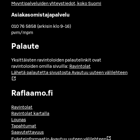
Myyntipalveluiden yhteystiedot, koko Suomi
Asiakasomistajapalvelu
010 76 5858 (arkisin klo 9-16)
pvm/mpm
Palaute
Yksittäisten ravintoloiden palautelinkit ovat
ravintoloiden omilla sivuilla:
Ravintolat
Lähetä palautetta sivustosta
Avautuu uuteen välilehteen
Raflaamo.fi
Ravintolat
Ravintolat kartalla
Lounas
Tapahtumat
Saavutettavuus
Evästeinformaatio
Avautuu uuteen välilehteen