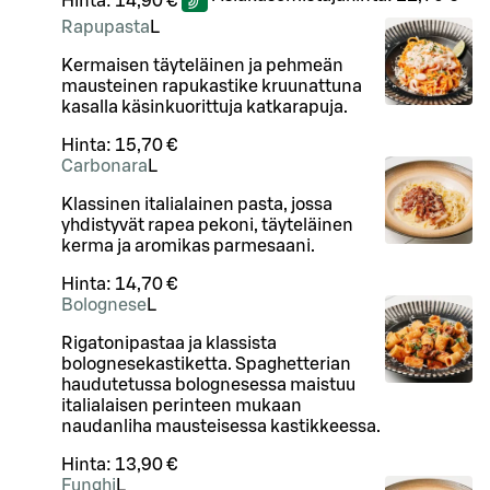
Hinta:
14,90 €
Rapupasta
L
Kermaisen täyteläinen ja pehmeän
mausteinen rapukastike kruunattuna
kasalla käsinkuorittuja katkarapuja.
Hinta:
15,70 €
Carbonara
L
Klassinen italialainen pasta, jossa
yhdistyvät rapea pekoni, täyteläinen
kerma ja aromikas parmesaani.
Hinta:
14,70 €
Bolognese
L
Rigatonipastaa ja klassista
bolognesekastiketta. Spaghetterian
haudutetussa bolognesessa maistuu
italialaisen perinteen mukaan
naudanliha mausteisessa kastikkeessa.
Hinta:
13,90 €
Funghi
L