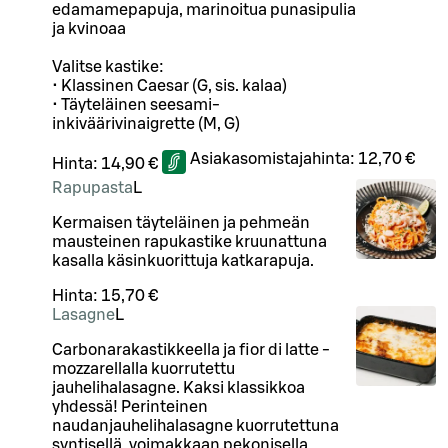
edamamepapuja, marinoitua punasipulia
ja kvinoaa
Valitse kastike:
• Klassinen Caesar (G, sis. kalaa)
• Täyteläinen seesami-
inkiväärivinaigrette (M, G)
Asiakasomistajahinta:
12,70 €
Hinta:
14,90 €
Rapupasta
L
Kermaisen täyteläinen ja pehmeän
mausteinen rapukastike kruunattuna
kasalla käsinkuorittuja katkarapuja.
Hinta:
15,70 €
Lasagne
L
Carbonarakastikkeella ja fior di latte -
mozzarellalla kuorrutettu
jauhelihalasagne. Kaksi klassikkoa
yhdessä! Perinteinen
naudanjauhelihalasagne kuorrutettuna
syntisellä, voimakkaan pekonisella