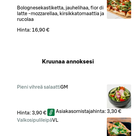
Bolognesekastiketta, jauhelihaa, fior di
latte -mozzarellaa, kirsikkatomaattia ja
rucolaa
Hinta:
16,90 €
Kruunaa annoksesi
Pieni vihreä salaatti
G
M
Asiakasomistajahinta:
3,30 €
Hinta:
3,90 €
Valkosipulileipä
VL