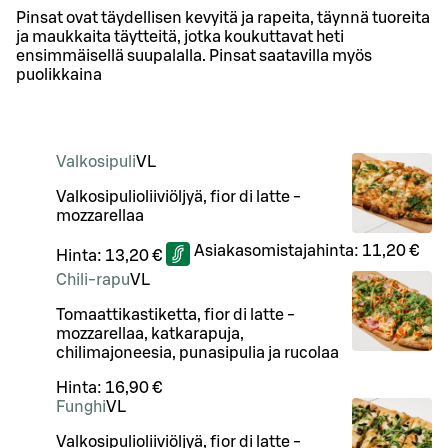
Pinsat ovat täydellisen kevyitä ja rapeita, täynnä tuoreita
ja maukkaita täytteitä, jotka koukuttavat heti
ensimmäisellä suupalalla. Pinsat saatavilla myös
puolikkaina
Valkosipuli
VL
Valkosipulioliiviöljyä, fior di latte -
mozzarellaa
Asiakasomistajahinta:
11,20 €
Hinta:
13,20 €
Chili-rapu
VL
Tomaattikastiketta, fior di latte -
mozzarellaa, katkarapuja,
chilimajoneesia, punasipulia ja rucolaa
Hinta:
16,90 €
Funghi
VL
Valkosipulioliiviöljyä, fior di latte -