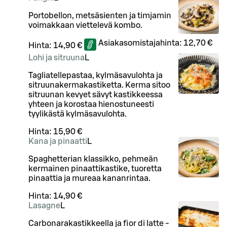
Portobellon, metsäsienten ja timjamin
voimakkaan viettelevä kombo.
Asiakasomistajahinta:
12,70 €
Hinta:
14,90 €
Lohi ja sitruuna
L
Tagliatellepastaa, kylmäsavulohta ja
sitruunakermakastiketta. Kerma sitoo
sitruunan kevyet sävyt kastikkeessa
yhteen ja korostaa hienostuneesti
tyylikästä kylmäsavulohta.
Hinta:
15,90 €
Kana ja pinaatti
L
Spaghetterian klassikko, pehmeän
kermainen pinaattikastike, tuoretta
pinaattia ja mureaa kananrintaa.
Hinta:
14,90 €
Lasagne
L
Carbonarakastikkeella ja fior di latte -