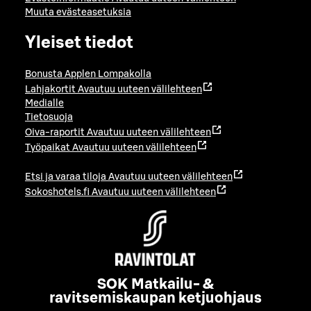
Muuta evästeasetuksia
Yleiset tiedot
Bonusta Applen Lompakolla
Lahjakortit
Avautuu uuteen välilehteen
Medialle
Tietosuoja
Oiva-raportit
Avautuu uuteen välilehteen
Työpaikat
Avautuu uuteen välilehteen
Etsi ja varaa tiloja
Avautuu uuteen välilehteen
Sokoshotels.fi
Avautuu uuteen välilehteen
SOK Matkailu- &
ravitsemiskaupan ketjuohjaus