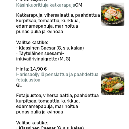
Käsinkuorittuja katkarapuja
G
M
Katkarapuja, vihersalaattia, paahdettua
kurpitsaa, tomaattia, kurkkua,
edamamepapuja, marinoitua
punasipulia ja kvinoaa
Valitse kastike:
• Klassinen Caesar (G, sis. kalaa)
• Täyteläinen seesami-
inkiväärivinaigrette (M, G)
Hinta:
14,90 €
Harissaöljyllä penslattua ja paahdettua
fetajuustoa
G
L
Fetajuustoa, vihersalaattia, paahdettua
kurpitsaa, tomaattia, kurkkua,
edamamepapuja, marinoitua
punasipulia ja kvinoaa
Valitse kastike:
• Klassinen Caesar (G, sis. kalaa)