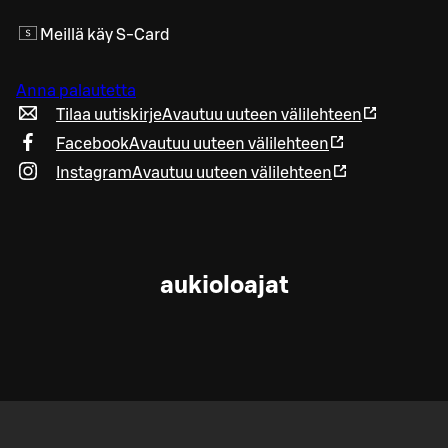
Meillä käy S-Card
Anna palautetta
Tilaa uutiskirje
Avautuu uuteen välilehteen
Facebook
Avautuu uuteen välilehteen
Instagram
Avautuu uuteen välilehteen
aukioloajat