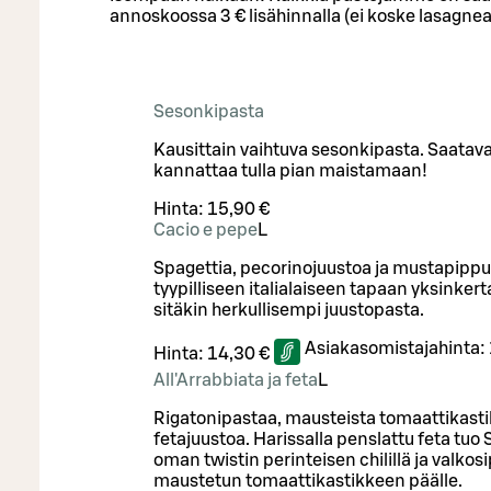
annoskoossa 3 € lisähinnalla (ei koske lasagnea
Sesonkipasta
Kausittain vaihtuva sesonkipasta. Saatavan
kannattaa tulla pian maistamaan!
Hinta:
15,90 €
Cacio e pepe
L
Spagettia, pecorinojuustoa ja mustapippur
tyypilliseen italialaiseen tapaan yksinker
sitäkin herkullisempi juustopasta.
Asiakasomistajahinta:
Hinta:
14,30 €
All'Arrabbiata ja feta
L
Rigatonipastaa, mausteista tomaattikasti
fetajuustoa. Harissalla penslattu feta tuo
oman twistin perinteisen chilillä ja valkosip
maustetun tomaattikastikkeen päälle.