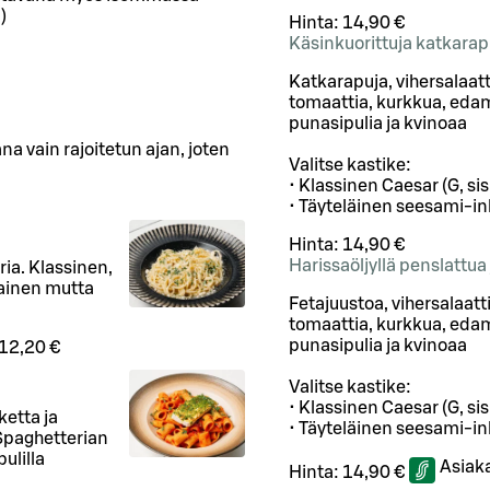
)
Hinta:
14,90 €
Käsinkuorittuja katkarap
Katkarapuja, vihersalaatt
tomaattia, kurkkua, ed
punasipulia ja kvinoaa
a vain rajoitetun ajan, joten
Valitse kastike:
• Klassinen Caesar (G, sis
• Täyteläinen seesami-ink
Hinta:
14,90 €
Harissaöljyllä penslattua
ia. Klassinen,
tainen mutta
Fetajuustoa, vihersalaatt
tomaattia, kurkkua, ed
punasipulia ja kvinoaa
12,20 €
Valitse kastike:
• Klassinen Caesar (G, sis
ketta ja
• Täyteläinen seesami-ink
 Spaghetterian
ulilla
Asiak
Hinta:
14,90 €