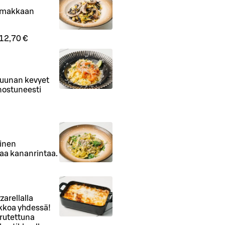
oimakkaan
12,70 €
ruunan kevyet
nostuneesti
inen
eaa kananrintaa.
zarellalla
ikkoa yhdessä!
rutettuna