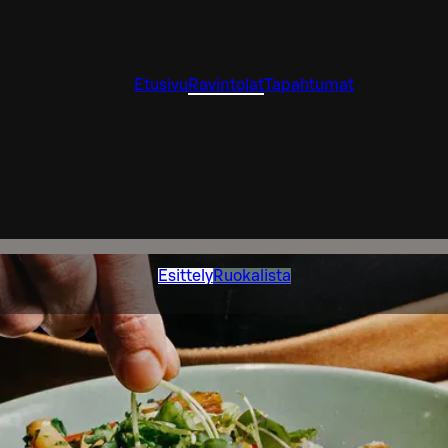
Etusivu
Ravintolat
Tapahtumat
Esittely
Ruokalista