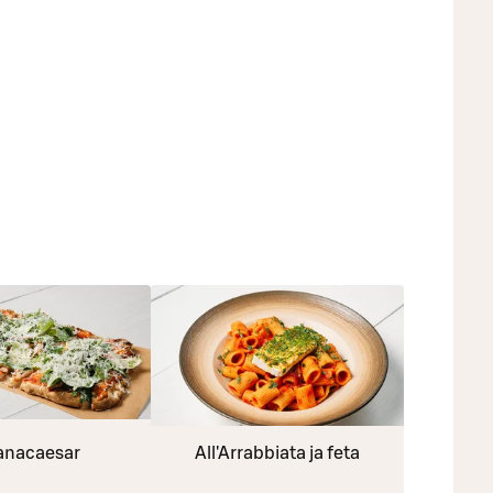
anacaesar
All'Arrabbiata ja feta