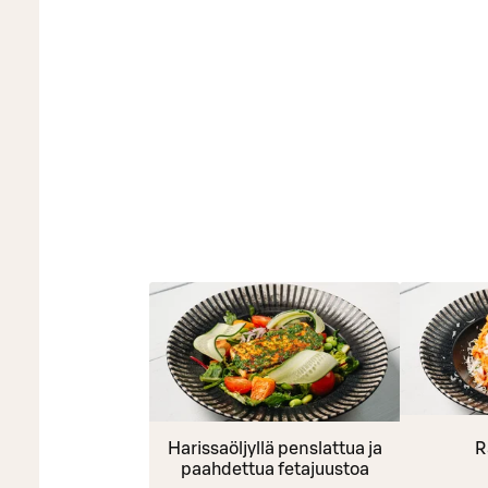
Harissaöljyllä penslattua ja
R
paahdettua fetajuustoa