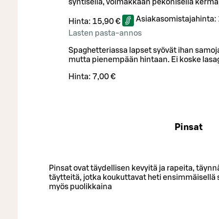
syntisellä, voimakkaan pekonisella kerma
Asiakasomistajahinta:
Hinta:
15,90 €
Lasten pasta-annos
Spaghetteriassa lapset syövät ihan samoja
mutta pienempään hintaan. Ei koske lasa
Hinta:
7,00 €
Pinsat
Pinsat ovat täydellisen kevyitä ja rapeita, täyn
täytteitä, jotka koukuttavat heti ensimmäisellä s
myös puolikkaina