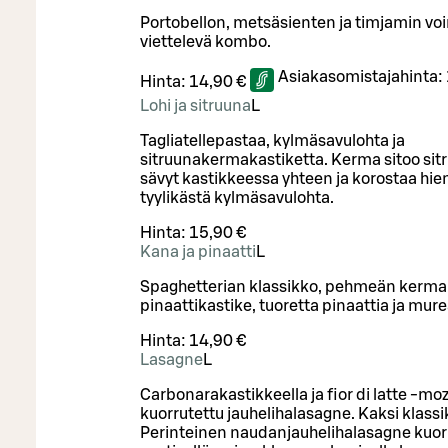
Portobellon, metsäsienten ja timjamin v
viettelevä kombo.
Asiakasomistajahinta:
Hinta:
14,90 €
Lohi ja sitruuna
L
Tagliatellepastaa, kylmäsavulohta ja
sitruunakermakastiketta. Kerma sitoo sit
sävyt kastikkeessa yhteen ja korostaa hie
tyylikästä kylmäsavulohta.
Hinta:
15,90 €
Kana ja pinaatti
L
Spaghetterian klassikko, pehmeän kerma
pinaattikastike, tuoretta pinaattia ja mur
Hinta:
14,90 €
Lasagne
L
Carbonarakastikkeella ja fior di latte -moz
kuorrutettu jauhelihalasagne. Kaksi klass
Perinteinen naudanjauhelihalasagne kuor