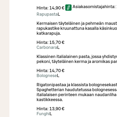
Asiakasomistajahinta:
Hinta:
14,90 €
Rapupasta
L
Kermaisen täyteläinen ja pehmeän maus
rapukastike kruunattuna kasalla käsinkuor
katkarapuja.
Hinta:
15,70 €
Carbonara
L
Klassinen italialainen pasta, jossa yhdist
pekoni, täyteläinen kerma ja aromikas pa
Hinta:
14,70 €
Bolognese
L
Rigatonipastaa ja klassista bolognesekast
Spaghetterian haudutetussa bolognesess
italialaisen perinteen mukaan naudanlih
kastikkeessa.
Hinta:
13,90 €
Funghi
L