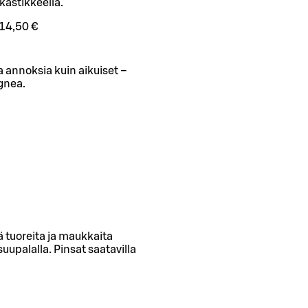
kastikkeella.
14,50 €
 annoksia kuin aikuiset –
gnea.
nä tuoreita ja maukkaita
uupalalla. Pinsat saatavilla