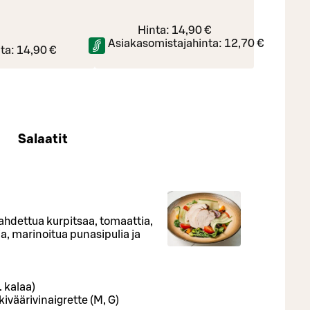
Hinta:
14,90 €
Asiakasomistajahinta:
12,70 €
ta:
14,90 €
Salaatit
aahdettua kurpitsaa, tomaattia,
 marinoitua punasipulia ja
. kalaa)
iväärivinaigrette (M, G)