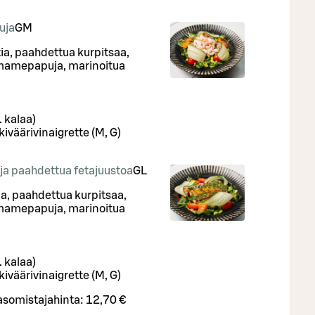
uja
G
M
ia, paahdettua kurpitsaa,
amamepapuja, marinoitua
. kalaa)
iväärivinaigrette (M, G)
 ja paahdettua fetajuustoa
G
L
ia, paahdettua kurpitsaa,
amamepapuja, marinoitua
. kalaa)
iväärivinaigrette (M, G)
asomistajahinta:
12,70 €