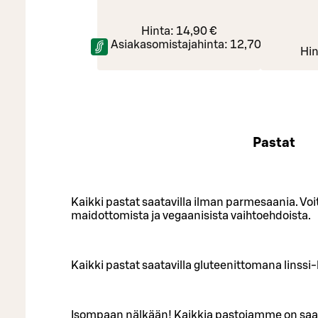
Hinta:
14,90 €
Asiakasomistajahinta:
12,70 €
Hin
Pastat
Kaikki pastat saatavilla ilman parmesaania. Vo
maidottomista ja vegaanisista vaihtoehdoista.
Kaikki pastat saatavilla gluteenittomana linssi
Isompaan nälkään! Kaikkia pastojamme on sa