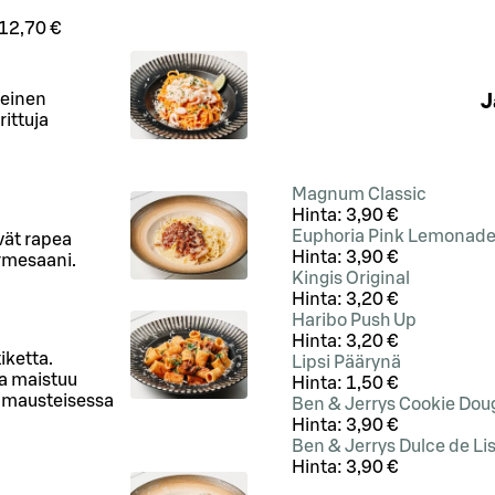
12,70 €
teinen
J
ittuja
Magnum Classic
Hinta:
3,90 €
Euphoria Pink Lemonad
yvät rapea
Hinta:
3,90 €
rmesaani.
Kingis Original
Hinta:
3,20 €
Haribo Push Up
Hinta:
3,20 €
iketta.
Lipsi Päärynä
a maistuu
Hinta:
1,50 €
a mausteisessa
Ben & Jerrys Cookie Dou
Hinta:
3,90 €
Ben & Jerrys Dulce de Li
Hinta:
3,90 €