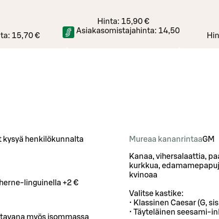
Hinta:
15,90 €
Asiakasomistajahinta:
14,50 €
ta:
15,70 €
Hin
it kysyä henkilökunnalta
Mureaa kananrintaa
G
M
Kanaa, vihersalaattia, p
kurkkua, edamamepapuja,
kvinoaa
-herne-linguinella +2 €
Valitse kastike:
• Klassinen Caesar (G, sis
• Täyteläinen seesami-ink
atavana myös isommassa