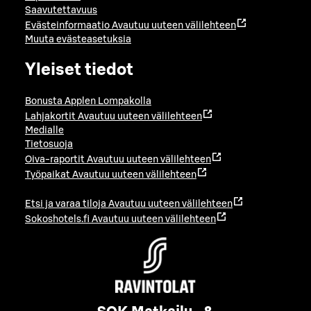
Saavutettavuus
Evästeinformaatio
Avautuu uuteen välilehteen
Muuta evästeasetuksia
Yleiset tiedot
Bonusta Applen Lompakolla
Lahjakortit
Avautuu uuteen välilehteen
Medialle
Tietosuoja
Oiva-raportit
Avautuu uuteen välilehteen
Työpaikat
Avautuu uuteen välilehteen
Etsi ja varaa tiloja
Avautuu uuteen välilehteen
Sokoshotels.fi
Avautuu uuteen välilehteen