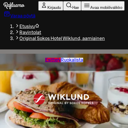
Siirry pääsisältöön
Kirjaudu
Hae
Avaa mobiilivalikko
Varaa pöytä
Etusivu
Ravintolat
Original Sokos Hotel Wiklund, aamiainen
Esittely
Ruokalista