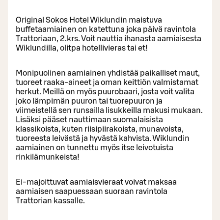
Original Sokos Hotel Wiklundin maistuva
buffetaamiainen on katettuna joka päivä ravintola
Trattoriaan, 2.krs. Voit nauttia ihanasta aamiaisesta
Wiklundilla, olitpa hotellivieras tai et!
Monipuolinen aamiainen yhdistää paikalliset maut,
tuoreet raaka-aineet ja oman keittiön valmistamat
herkut. Meillä on myös puurobaari, josta voit valita
joko lämpimän puuron tai tuorepuuron ja
viimeistellä sen runsailla lisukkeilla makusi mukaan.
Lisäksi pääset nauttimaan suomalaisista
klassikoista, kuten riisipiirakoista, munavoista,
tuoreesta leivästä ja hyvästä kahvista. Wiklundin
aamiainen on tunnettu myös itse leivotuista
rinkilämunkeista!
Ei-majoittuvat aamiaisvieraat voivat maksaa
aamiaisen saapuessaan suoraan ravintola
Trattorian kassalle.