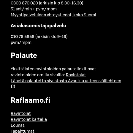
0300 870 020 (arkisin klo 8.30-16.30)
51 snt/min + pvm/mpm
Myyntipalveluiden yhteystiedot, koko Suomi
Asiakasomistajapalvelu
010 76 5858 (arkisin klo 9-16)
pvm/mpm
Palaute
Yksittäisten ravintoloiden palautelinkit ovat
ravintoloiden omilla sivuilla:
Ravintolat
Lähetä palautetta sivustosta
Avautuu uuteen välilehteen
Raflaamo.fi
Ravintolat
Ravintolat kartalla
Lounas
Tapahtumat