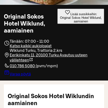
Lisää suosikkeihin:
Original Sokos
Original Sokos Hotel Wiklund,
aamiainen
Hotel Wiklund,
aamiainen
Tänään: 07:00 - 11:00
Katso kaikki aukioloajat
Wiklund Turku, Trattoria 2.krs
Eerikinkatu 11, 20100 Turku
Avautuu uuteen
välilehteen
010 786 5080
(
pvm/mpm
)
Varaa pöytä
Original Sokos Hotel Wiklundin
aamiainen