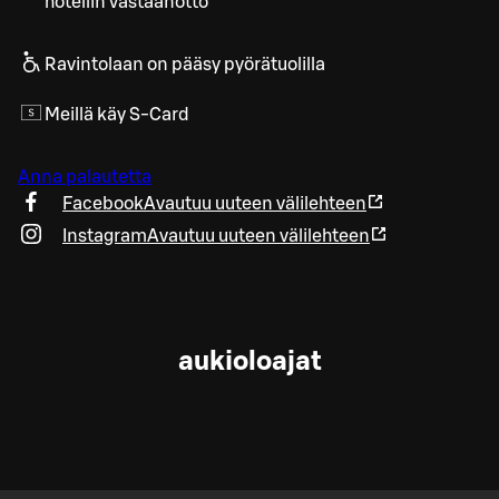
hotellin vastaanotto
Ravintolaan on pääsy pyörätuolilla
Meillä käy S-Card
Anna palautetta
Facebook
Avautuu uuteen välilehteen
Instagram
Avautuu uuteen välilehteen
aukioloajat