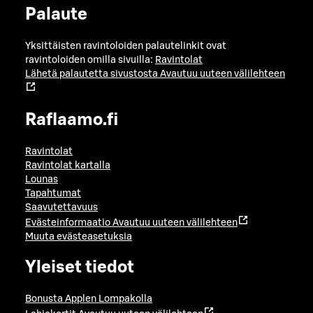
Palaute
Yksittäisten ravintoloiden palautelinkit ovat
ravintoloiden omilla sivuilla:
Ravintolat
Lähetä palautetta sivustosta
Avautuu uuteen välilehteen
Raflaamo.fi
Ravintolat
Ravintolat kartalla
Lounas
Tapahtumat
Saavutettavuus
Evästeinformaatio
Avautuu uuteen välilehteen
Muuta evästeasetuksia
Yleiset tiedot
Bonusta Applen Lompakolla