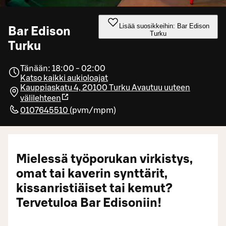
Lisää suosikkeihin: Bar Edison
Bar Edison
Turku
Turku
Tänään: 18:00 - 02:00
Katso kaikki aukioloajat
Kauppiaskatu 4, 20100 Turku
Avautuu uuteen
välilehteen
0107645510
(
pvm/mpm
)
Mielessä työporukan virkistys,
omat tai kaverin synttärit,
kissanristiäiset tai kemut?
Tervetuloa Bar Edisoniin!