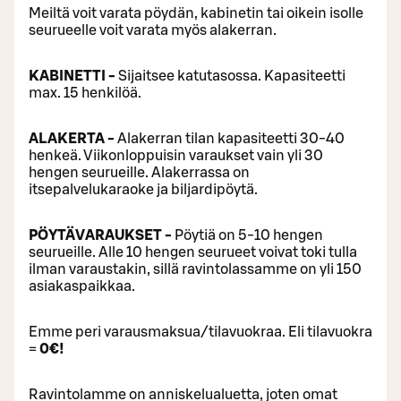
Meiltä voit varata pöydän, kabinetin tai oikein isolle
seurueelle voit varata myös alakerran.
KABINETTI -
Sijaitsee katutasossa. Kapasiteetti
max. 15 henkilöä.
ALAKERTA -
Alakerran tilan kapasiteetti 30-40
henkeä. Viikonloppuisin varaukset vain yli 30
hengen seurueille. Alakerrassa on
itsepalvelukaraoke ja biljardipöytä.
PÖYTÄVARAUKSET -
Pöytiä on 5-10 hengen
seurueille. Alle 10 hengen seurueet voivat toki tulla
ilman varaustakin, sillä ravintolassamme on yli 150
asiakaspaikkaa.
Emme peri varausmaksua/tilavuokraa. Eli tilavuokra
=
0€!
Ravintolamme on anniskelualuetta, joten omat