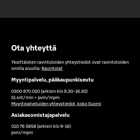
Ota yhteyttä
Yksittäisten ravintoloiden yhteystiedot ovat ravintoloiden
omilla sivuilla:
Ravintolat
Myyntipalvelu, pääkaupunkiseutu
0300 870 020 (arkisin klo 8.30-16.30)
51 snt/min + pvm/mpm
Myyntipalveluiden yhteystiedot, koko Suomi
Asiakasomistajapalvelu
010 76 5858 (arkisin klo 9-16)
pvm/mpm