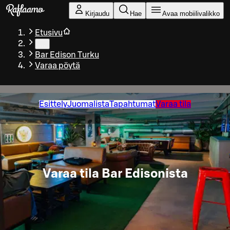
Siirry pääsisältöön
Kirjaudu
Hae
Avaa mobiilivalikko
Etusivu
…
Bar Edison Turku
Varaa pöytä
Esittely
Juomalista
Tapahtumat
Varaa tila
Varaa tila Bar Edisonista