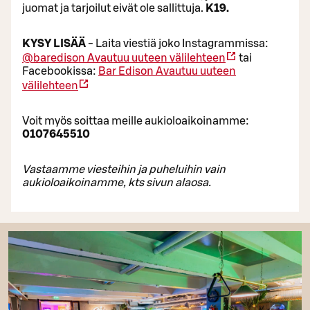
juomat ja tarjoilut eivät ole sallittuja.
K19.
KYSY LISÄÄ
- Laita viestiä joko Instagrammissa:
@baredison
Avautuu uuteen välilehteen
tai
Facebookissa:
Bar Edison
Avautuu uuteen
välilehteen
Voit myös soittaa meille aukioloaikoinamme:
0107645510
Vastaamme viesteihin ja puheluihin vain
aukioloaikoinamme, kts sivun alaosa.