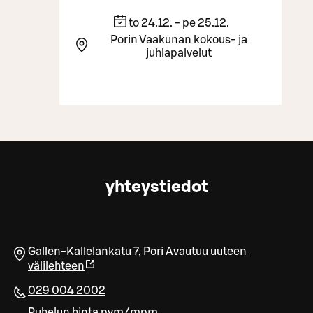
to 24.12. - pe 25.12.
Porin Vaakunan kokous- ja
juhlapalvelut
yhteystiedot
Gallen-Kallelankatu 7
,
Pori
Avautuu uuteen
välilehteen
029 004 2002
Puhelun hinta pvm/mpm