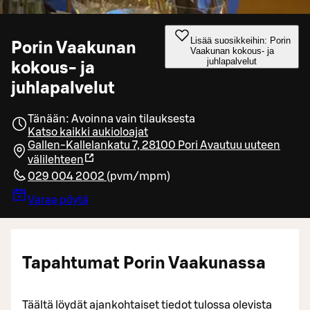
Lisää suosikkeihin: Porin
Porin Vaakunan
Vaakunan kokous- ja
juhlapalvelut
kokous- ja
juhlapalvelut
Tänään: Avoinna vain tilauksesta
Katso kaikki aukioloajat
Gallen-Kallelankatu 7, 28100 Pori
Avautuu uuteen
välilehteen
029 004 2002
(
pvm/mpm
)
Varaa pöytä
Tapahtumat Porin Vaakunassa
Täältä löydät ajankohtaiset tiedot tulossa olevista