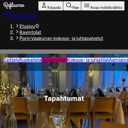
Siirry pääsisältöön
Kirjaudu
Hae
Avaa mobiilivalikko
Varaa pöytä
Etusivu
Ravintolat
Porin Vaakunan kokous- ja juhlapalvelut
Esittely
Ruokalista
Tapahtumat
Kokous- ja juhlatilat
Aamiain
Tapahtumat