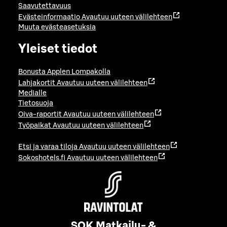
Saavutettavuus
Evästeinformaatio
Avautuu uuteen välilehteen
Muuta evästeasetuksia
Yleiset tiedot
Bonusta Applen Lompakolla
Lahjakortit
Avautuu uuteen välilehteen
Medialle
Tietosuoja
Oiva-raportit
Avautuu uuteen välilehteen
Työpaikat
Avautuu uuteen välilehteen
Etsi ja varaa tiloja
Avautuu uuteen välilehteen
Sokoshotels.fi
Avautuu uuteen välilehteen
SOK Matkailu- &