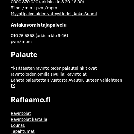
0300 870 020 (arkisin klo 8.30-16.30)
51 snt/min + pvm/mpm
Myyntipalveluiden yhteystiedot, koko Suomi
Asiakasomistajapalvelu
010 76 5858 (arkisin klo 9-16)
pvm/mpm
Palaute
Yksittäisten ravintoloiden palautelinkit ovat
ravintoloiden omilla sivuilla:
Ravintolat
Lähetä palautetta sivustosta
Avautuu uuteen välilehteen
Raflaamo.fi
Ravintolat
Ravintolat kartalla
Lounas
Tapahtumat