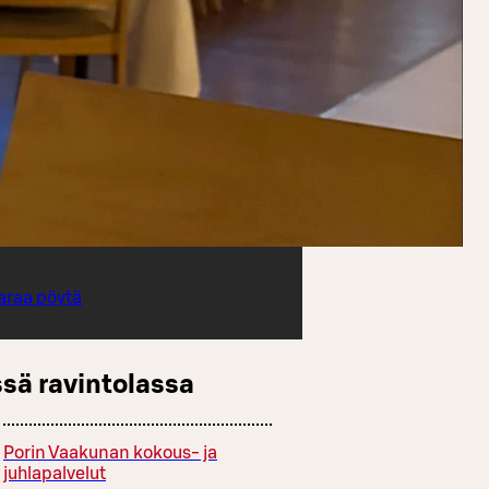
araa pöytä
sä ravintolassa
Porin Vaakunan kokous- ja
juhlapalvelut