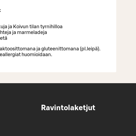
t
ja ja Koivun tilan tyrnihilloa
hteja ja marmeladeja
eetä
laktoosittomana ja gluteenittomana (pl.leipä).
eallergiat huomioidaan.
Ravintolaketjut