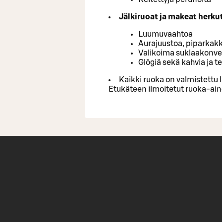
Jälkiruoat ja makeat herku
Luumuvaahtoa
Aurajuustoa, piparkakku
Valikoima suklaakonve
Glögiä sekä kahvia ja t
Kaikki ruoka on valmistettu 
Etukäteen ilmoitetut ruoka-ain