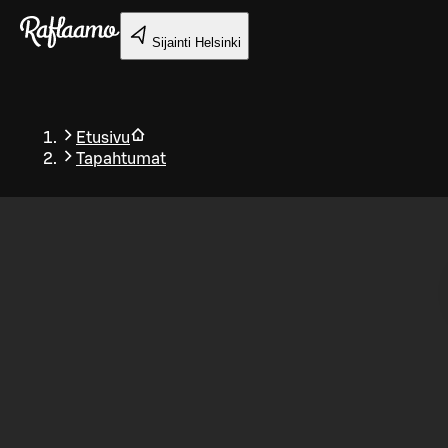
Siirry pääsisältöön
Sijainti
Helsinki
Etusivu
Tapahtumat
Takaisin