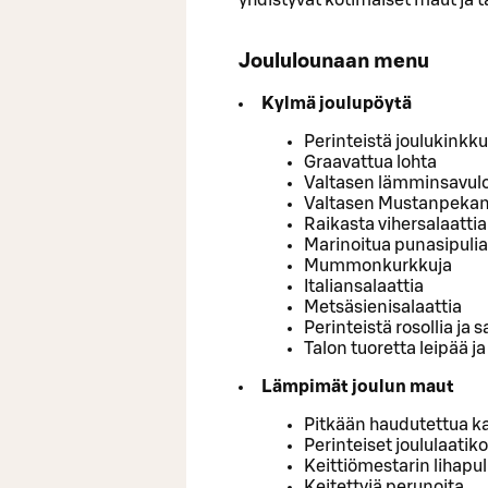
Joululounaan menu
Kylmä joulupöytä
Perinteistä joulukinkku
Graavattua lohta
Valtasen lämminsavul
Valtasen Mustanpekan 
Raikasta vihersalaattia
Marinoitua punasipulia
Mummonkurkkuja
Italiansalaattia
Metsäsienisalaattia
Perinteistä rosollia ja 
Talon tuoretta leipää ja 
Lämpimät joulun maut
Pitkään haudutettua ka
Perinteiset joululaatik
Keittiömestarin lihapul
Keitettyjä perunoita