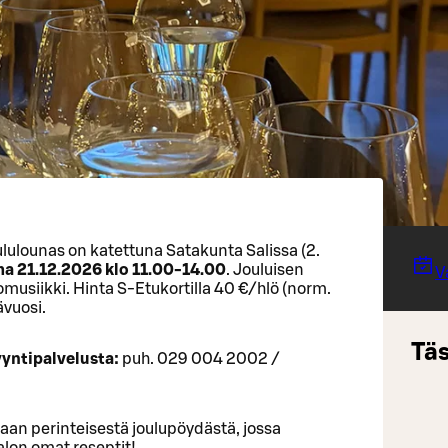
lulounas on katettuna Satakunta Salissa (2.
a 21.12.2026 klo 11.00-14.00
. Jouluisen
V
usiikki. Hinta S-Etukortilla 40 €/hlö (norm.
ävuosi.
Täs
yyntipalvelusta:
puh. 029 004 2002 /
an perinteisestä joulupöydästä, jossa
alon omat reseptit!