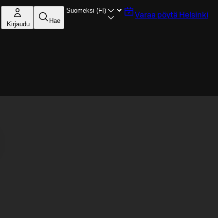
Varaa pöytä
Helsinki
Hae
Kirjaudu