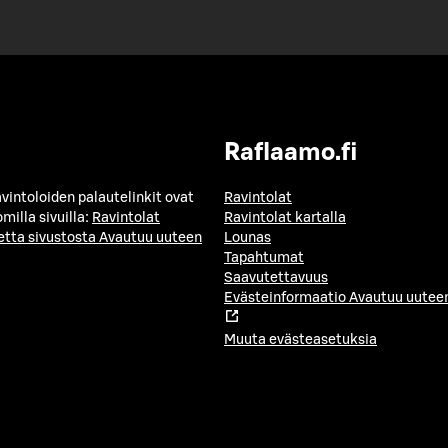
Raflaamo.fi
avintoloiden palautelinkit ovat
Ravintolat
milla sivuilla:
Ravintolat
Ravintolat kartalla
etta sivustosta
Avautuu uuteen
Lounas
Tapahtumat
Saavutettavuus
Evästeinformaatio
Avautuu uuteen
Muuta evästeasetuksia