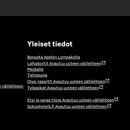
Yleiset tiedot
Bonusta Applen Lompakolla
Lahjakortit
Avautuu uuteen välilehteen
Medialle
Tietosuoja
Oiva-raportit
Avautuu uuteen välilehteen
 välilehteen
Työpaikat
Avautuu uuteen välilehteen
Etsi ja varaa tiloja
Avautuu uuteen välilehteen
Sokoshotels.fi
Avautuu uuteen välilehteen