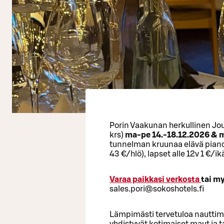
Porin Vaakunan herkullinen Jou
krs)
ma-pe 14.-18.12.2026 & m
tunnelman kruunaa elävä pianom
43 €/hlö), lapset alle 12v 1 €/ik
Varaa paikkasi verkosta
tai m
sales.pori@sokoshotels.fi
Lämpimästi tervetuloa nauttima
yhdistyvät kotimaiset maut ja t