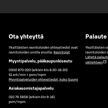
Ota yhteyttä
Palaute
Yksittäisten ravintoloiden yhteystiedot ovat
Yksittäisten r
ravintoloiden omilla sivuilla:
Ravintolat
ravintoloiden o
Lähetä palaut
Myyntipalvelu, pääkaupunkiseutu
välilehteen
0300 870 020 (arkisin klo 8.30-16.30)
51 snt/min + pvm/mpm
Myyntipalveluiden yhteystiedot, koko Suomi
Asiakasomistajapalvelu
010 76 5858 (arkisin klo 9-16)
pvm/mpm