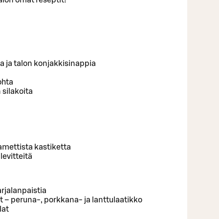
a ja talon konjakkisinappia
ohta
silakoita
samettista kastiketta
levitteitä
rjalanpaistia
ot – peruna-, porkkana- ja lanttulaatikko
lat