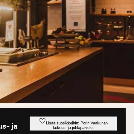
Lisää suosikkeihin: Porin Vaakunan
s- ja
kokous- ja juhlapalvelut