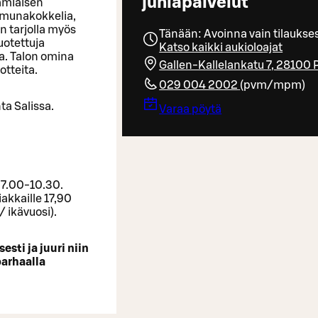
juhlapalvelut
amiaisen
 munakokkelia,
n tarjolla myös
Tänään: Avoinna vain tilaukse
uotettuja
Katso kaikki aukioloajat
a. Talon omina
Gallen-Kallelankatu 7, 28100 P
otteita.
029 004 2002
(
pvm/mpm
)
ta Salissa.
Varaa pöytä
 7.00-10.30.
iakkaille 17,90
/ ikävuosi).
esti ja juuri niin
arhaalla