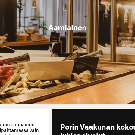
Aamiainen
akunan aamiainen
Porin Vaakunan kokou
 piipahtamassa vain