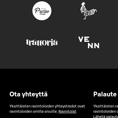
Ota yhteyttä
Palaute
Yksittäisten ravintoloiden yhteystiedot ovat
Yksittäisten r
ravintoloiden omilla sivuilla:
Ravintolat
ravintoloiden o
Lähetä palaut