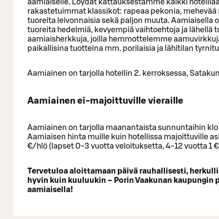
aamiaiselle. Löydät kattauksestamme kaikki hotellia
rakastetuimmat klassikot: rapeaa pekonia, mehevää
tuoreita leivonnaisia sekä paljon muuta. Aamiaisella o
tuoreita hedelmiä, kevyempiä vaihtoehtoja ja lähellä t
aamiaisherkkuja, joilla hemmottelemme aamuvirkkuj
paikallisina tuotteina mm. porilaisia ja lähitilan tyrnitu
Aamiainen on tarjolla hotellin 2. kerroksessa, Satakun
Aamiainen ei-majoittuville vieraille
Aamiainen on tarjolla maanantaista sunnuntaihin klo
Aamiaisen hinta muille kuin hotellissa majoittuville as
€/hlö (lapset 0-3 vuotta veloituksetta, 4-12 vuotta 1 €
Tervetuloa aloittamaan päivä rauhallisesti, herkullis
hyvin kuin kuuluukin – Porin Vaakunan kaupungin p
aamiaisella!