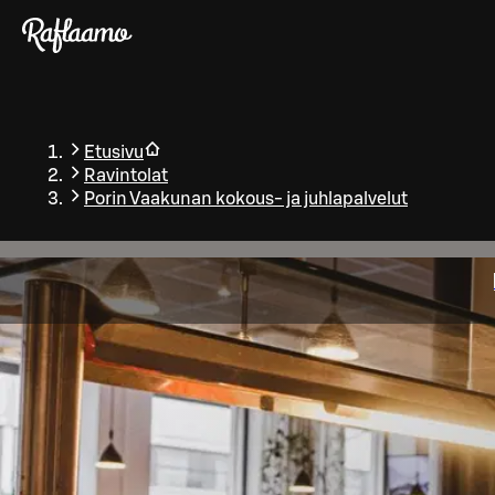
Siirry pääsisältöön
Etusivu
Ravintolat
Porin Vaakunan kokous- ja juhlapalvelut