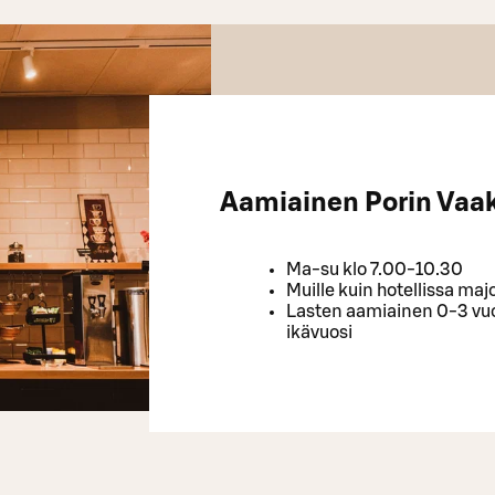
Aamiainen Porin Vaa
Ma-su klo 7.00-10.30
Muille kuin hotellissa majo
Lasten aamiainen 0-3 vuot
ikävuosi