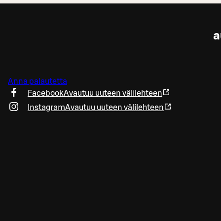
a
Anna palautetta
Facebook
Avautuu uuteen välilehteen
Instagram
Avautuu uuteen välilehteen