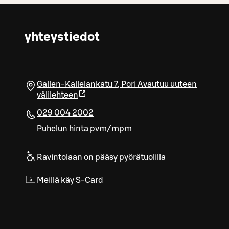
yhteystiedot
Gallen-Kallelankatu 7
,
Pori
Avautuu uuteen
välilehteen
029 004 2002
Puhelun hinta pvm/mpm
Ravintolaan on pääsy pyörätuolilla
Meillä käy S-Card