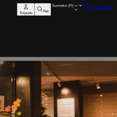
Varaa pöytä
Hae
Kirjaudu
n