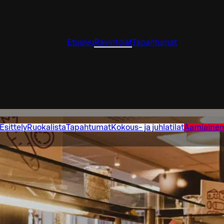
Etusivu
Ravintolat
Tapahtumat
Esittely
Ruokalista
Tapahtumat
Kokous- ja juhlatilat
Aamiaine