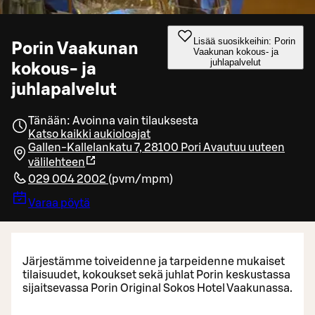
Lisää suosikkeihin: Porin
Porin Vaakunan
Vaakunan kokous- ja
juhlapalvelut
kokous- ja
juhlapalvelut
Tänään: Avoinna vain tilauksesta
Katso kaikki aukioloajat
Gallen-Kallelankatu 7, 28100 Pori
Avautuu uuteen
välilehteen
029 004 2002
(
pvm/mpm
)
Varaa pöytä
Järjestämme toiveidenne ja tarpeidenne mukaiset
tilaisuudet, kokoukset sekä juhlat Porin keskustassa
sijaitsevassa Porin Original Sokos Hotel Vaakunassa.