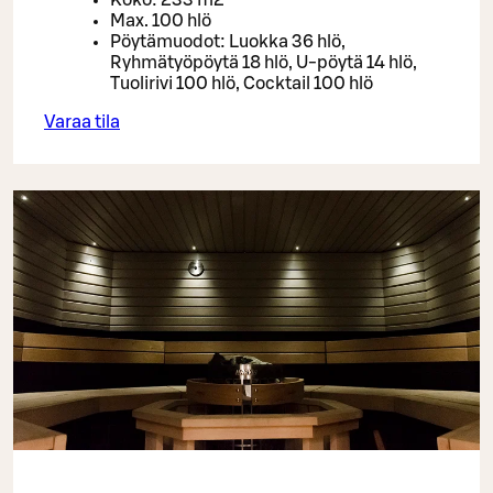
Koko: 233 m2
Max. 100 hlö
Pöytämuodot: Luokka 36 hlö,
Ryhmätyöpöytä 18 hlö, U-pöytä 14 hlö,
Tuolirivi 100 hlö, Cocktail 100 hlö
Varaa tila