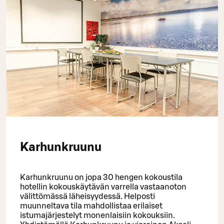
Karhunkruunu
Karhunkruunu on jopa 30 hengen kokoustila
hotellin kokouskäytävän varrella vastaanoton
välittömässä läheisyydessä. Helposti
muunneltava tila mahdollistaa erilaiset
istumajärjestelyt monenlaisiin kokouksiin.