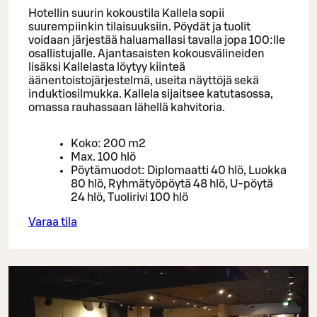
Hotellin suurin kokoustila Kallela sopii
suurempiinkin tilaisuuksiin. Pöydät ja tuolit
voidaan järjestää haluamallasi tavalla jopa 100:lle
osallistujalle. Ajantasaisten kokousvälineiden
lisäksi Kallelasta löytyy kiinteä
äänentoistojärjestelmä, useita näyttöjä sekä
induktiosilmukka. Kallela sijaitsee katutasossa,
omassa rauhassaan lähellä kahvitoria.
Koko: 200 m2
Max. 100 hlö
Pöytämuodot: Diplomaatti 40 hlö, Luokka
80 hlö, Ryhmätyöpöytä 48 hlö, U-pöytä
24 hlö, Tuolirivi 100 hlö
Varaa tila