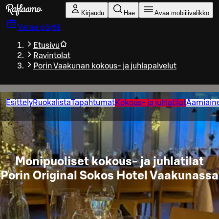
Siirry pääsisältöön
Kirjaudu
Hae
Avaa mobiilivalikko
Varaa pöytä
Etusivu
Ravintolat
Porin Vaakunan kokous- ja juhlapalvelut
Esittely
Ruokalista
Tapahtumat
Kokous- ja juhlatilat
Aamiain
Monipuoliset kokous- ja juhlatilat
Porin Original Sokos Hotel Vaakunassa