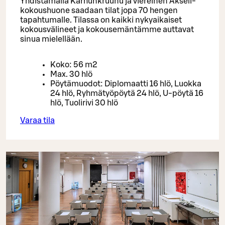
Yhdistämällä Karhunkruunu ja viereinen Akseli-
kokoushuone saadaan tilat jopa 70 hengen
tapahtumalle. Tilassa on kaikki nykyaikaiset
kokousvälineet ja kokousemäntämme auttavat
sinua mielellään.
Koko: 56 m2
Max. 30 hlö
Pöytämuodot: Diplomaatti 16 hlö, Luokka
24 hlö, Ryhmätyöpöytä 24 hlö, U-pöytä 16
hlö, Tuolirivi 30 hlö
Varaa tila