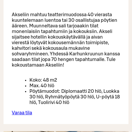
Akseliin mahtuu teatterimuodossa 40 vierasta
kuuntelemaan luentoa tai 30 osallistujaa pöytien
ääreen. Muunneltava sali tarjoaakin tilat
monenlaisiin tapahtumiin ja kokouksiin. Akseli
sijaitsee hotellin kokouskäytävällä ja aivan
vierestä löytyvät kokousemännän toimipiste,
kahvitori sekä kokousaula mukavine
sohvaryhmineen. Yhdessä Karhunkruunun kanssa
saadaan tilat jopa 70 hengen tapahtumalle. Tule
kokoustamaan Akseliin!
Koko: 48 m2
Max. 40 hlö
Pöytämuodot: Diplomaatti 20 hlö, Luokka
30 hlö, Ryhmätyöpöytä 30 hlö, U-pöytä 18
hlö, Tuolirivi 40 hlö
Varaa tila