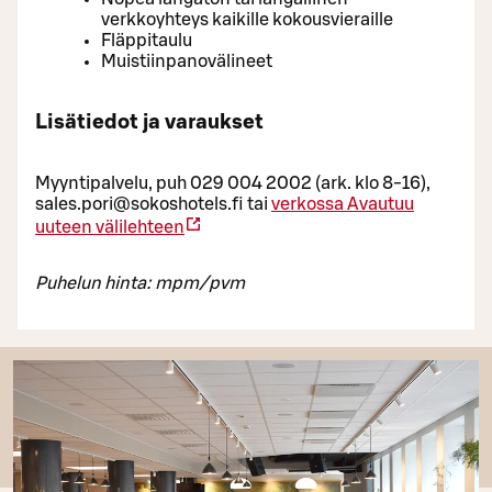
verkkoyhteys kaikille kokousvieraille
Fläppitaulu
Muistiinpanovälineet
Lisätiedot ja varaukset
Myyntipalvelu, puh 029 004 2002 (ark. klo 8-16),
sales.pori@sokoshotels.fi tai
verkossa
Avautuu
uuteen välilehteen
Puhelun hinta: mpm/pvm