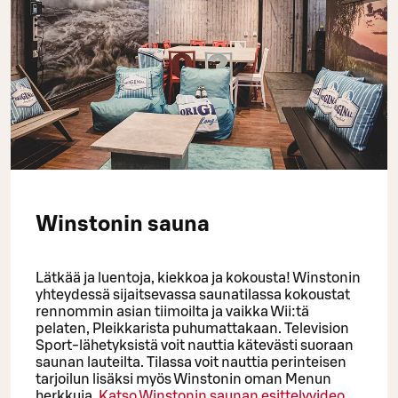
Winstonin sauna
Lätkää ja luentoja, kiekkoa ja kokousta! Winstonin
yhteydessä sijaitsevassa saunatilassa kokoustat
rennommin asian tiimoilta ja vaikka Wii:tä
pelaten, Pleikkarista puhumattakaan. Television
Sport-lähetyksistä voit nauttia kätevästi suoraan
saunan lauteilta. Tilassa voit nauttia perinteisen
tarjoilun lisäksi myös Winstonin oman Menun
herkkuja.
Katso Winstonin saunan esittelyvideo