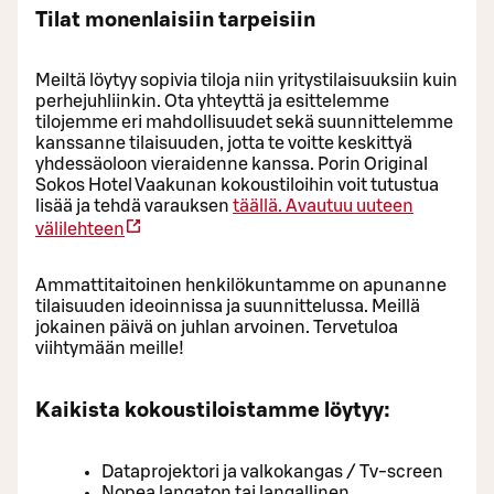
Tilat monenlaisiin tarpeisiin
Meiltä löytyy sopivia tiloja niin yritystilaisuuksiin kuin
perhejuhliinkin. Ota yhteyttä ja esittelemme
tilojemme eri mahdollisuudet sekä suunnittelemme
kanssanne tilaisuuden, jotta te voitte keskittyä
yhdessäoloon vieraidenne kanssa. Porin Original
Sokos Hotel Vaakunan kokoustiloihin voit tutustua
lisää ja tehdä varauksen
täällä.
Avautuu uuteen
välilehteen
Ammattitaitoinen henkilökuntamme on apunanne
tilaisuuden ideoinnissa ja suunnittelussa. Meillä
jokainen päivä on juhlan arvoinen. Tervetuloa
viihtymään meille!
Kaikista kokoustiloistamme löytyy:
Dataprojektori ja valkokangas / Tv-screen
Nopea langaton tai langallinen