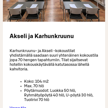
Akseli ja Karhunkruunu
Karhunkruunu- ja Akseli -kokoustilat
yhdistämällä saadaan suuri yhtenäinen kokoustila
jopa 70 hengen tapahtumiin. Tilat sijaitsevat
hotellin kokouskäytävällä katutasossa lähellä
kahvitoria.
Koko: 104 m2
Max. 70 hlö
Pöytämuodot: Luokka 50 hlö,
Ryhmätyöpöytä 40 hlö, U-pöytä 30 hlö,
Tuolirivi 70 hlö