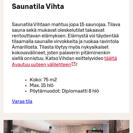
Saunatila Vihta
Saunatila Vihtaan mahtuu jopa 15 saunojaa. Tilava
sauna sekä mukavat oleskelutilat takaavat
rentouttavan elämyksen. Elämystä voi täydentää
tilaamalla saunalle virvokkeita ja ruokaa ravintola
Amarillosta. Tilasta löytyy myös nykyaikaiset
kokousvälineet, joten palaverin pitäminenkin
siellä onnistuu. Katso Vihdan esittelyvideo
täältä
Avautuu uuteen välilehteen
!
Koko: 75 m2
Max. 15 hlö
Pöytämuodot: Diplomaatti 8 hlö
Varaa tila