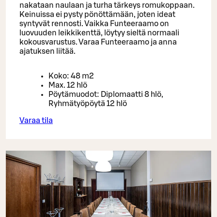
nakataan naulaan ja turha tärkeys romukoppaan.
Keinuissa ei pysty pönöttämään, joten ideat
syntyvät rennosti. Vaikka Funteeraamo on
luovuuden leikkikenttä, löytyy sieltä normaali
kokousvarustus. Varaa Funteeraamo ja anna
ajatuksen liitää.
Koko: 48 m2
Max. 12 hlö
Pöytämuodot: Diplomaatti 8 hlö,
Ryhmätyöpöytä 12 hlö
Varaa tila