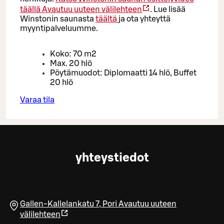
täällä
Avautuu uuteen välilehteen
. Lue lisää
Winstonin saunasta
täältä
ja ota yhteyttä
myyntipalveluumme.
Koko: 70 m2
Max. 20 hlö
Pöytämuodot: Diplomaatti 14 hlö, Buffet
20 hlö
Varaa tila
yhteystiedot
Gallen-Kallelankatu 7
,
Pori
Avautuu uuteen
välilehteen