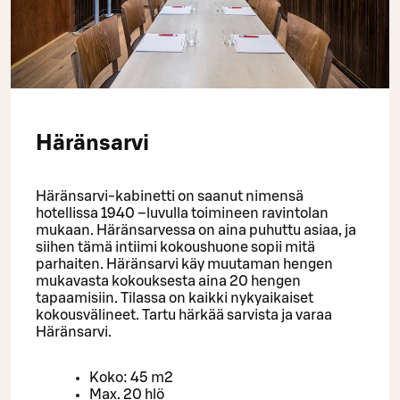
Häränsarvi
Häränsarvi-kabinetti on saanut nimensä
hotellissa 1940 –luvulla toimineen ravintolan
mukaan. Häränsarvessa on aina puhuttu asiaa, ja
siihen tämä intiimi kokoushuone sopii mitä
parhaiten. Häränsarvi käy muutaman hengen
mukavasta kokouksesta aina 20 hengen
tapaamisiin. Tilassa on kaikki nykyaikaiset
kokousvälineet. Tartu härkää sarvista ja varaa
Häränsarvi.
Koko: 45 m2
Max. 20 hlö