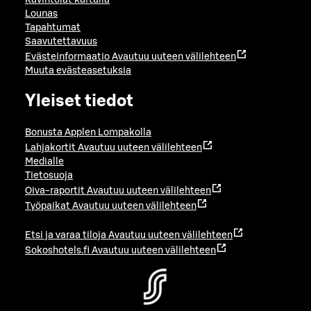
Ravintolat kartalla
Lounas
Tapahtumat
Saavutettavuus
Evästeinformaatio
Avautuu uuteen välilehteen
Muuta evästeasetuksia
Yleiset tiedot
Bonusta Applen Lompakolla
Lahjakortit
Avautuu uuteen välilehteen
Medialle
Tietosuoja
Oiva-raportit
Avautuu uuteen välilehteen
Työpaikat
Avautuu uuteen välilehteen
Etsi ja varaa tiloja
Avautuu uuteen välilehteen
Sokoshotels.fi
Avautuu uuteen välilehteen