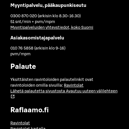
Myyntipalvelu, pääkaupunkiseutu
0300 870 020 (arkisin klo 8.30-16.30)
51 snt/min + pvm/mpm
Myyntipalveluiden yhteystiedot, koko Suomi
Asiakasomistajapalvelu
010 76 5858 (arkisin klo 9-16)
pvm/mpm
Palaute
Yksittäisten ravintoloiden palautelinkit ovat
ravintoloiden omilla sivuilla:
Ravintolat
Lähetä palautetta sivustosta
Avautuu uuteen välilehteen
Raflaamo.fi
Ravintolat