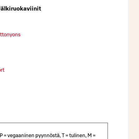
älkiruokaviinit
uttonyons
rt
P = vegaaninen pyynnöstä, T = tulinen, M =