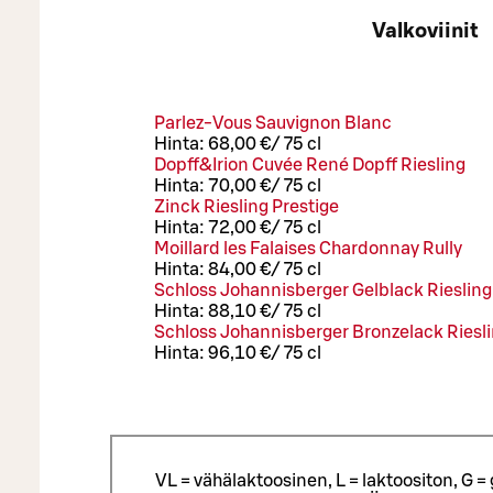
Valkoviinit
Parlez-Vous Sauvignon Blanc
Hinta:
68,00 €
/
75 cl
Dopff&Irion Cuvée René Dopff Riesling
Hinta:
70,00 €
/
75 cl
Zinck Riesling Prestige
Hinta:
72,00 €
/
75 cl
Moillard les Falaises Chardonnay Rully
Hinta:
84,00 €
/
75 cl
Schloss Johannisberger Gelblack Rieslin
Hinta:
88,10 €
/
75 cl
Schloss Johannisberger Bronzelack Riesl
Hinta:
96,10 €
/
75 cl
VL = vähälaktoosinen, L = laktoositon, G 