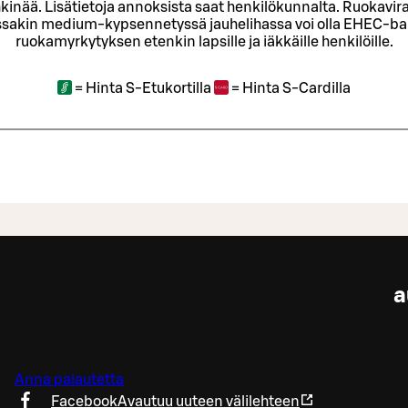
kinää. Lisätietoja annoksista saat henkilökunnalta.
Ruokavira
sakin medium-kypsennetyssä jauhelihassa voi olla EHEC-bakt
ruokamyrkytyksen etenkin lapsille ja iäkkäille henkilöille.
=
Hinta S-Etukortilla
=
Hinta S-Cardilla
a
Anna palautetta
Facebook
Avautuu uuteen välilehteen