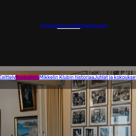
Etusivu
Ravintolat
Tapahtumat
Esittely
Ruokalista
Mikkelin Klubin historiaa
Juhlat ja kokoukse