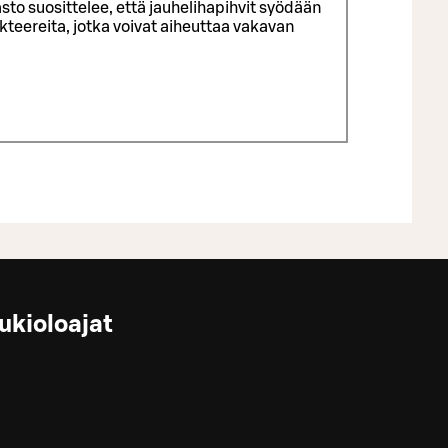
sto suosittelee, että jauhelihapihvit syödään
eereita, jotka voivat aiheuttaa vakavan
ukioloajat