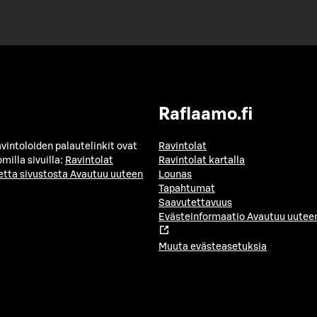
Raflaamo.fi
avintoloiden palautelinkit ovat
Ravintolat
milla sivuilla:
Ravintolat
Ravintolat kartalla
etta sivustosta
Avautuu uuteen
Lounas
Tapahtumat
Saavutettavuus
Evästeinformaatio
Avautuu uuteen
Muuta evästeasetuksia