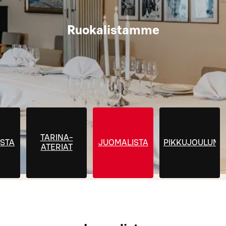
Ruokalistamme
TARINA-
STA
JUOMALISTA
PIKKUJOULUM
ATERIAT