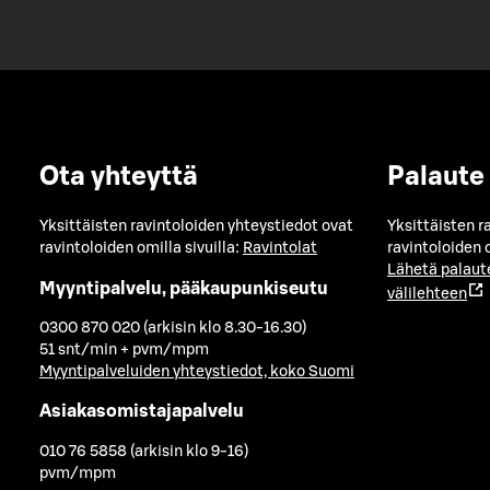
Ota yhteyttä
Palaute
Yksittäisten ravintoloiden yhteystiedot ovat
Yksittäisten r
ravintoloiden omilla sivuilla:
Ravintolat
ravintoloiden o
Lähetä palaut
Myyntipalvelu, pääkaupunkiseutu
välilehteen
0300 870 020 (arkisin klo 8.30-16.30)
51 snt/min + pvm/mpm
Myyntipalveluiden yhteystiedot, koko Suomi
Asiakasomistajapalvelu
010 76 5858 (arkisin klo 9-16)
pvm/mpm