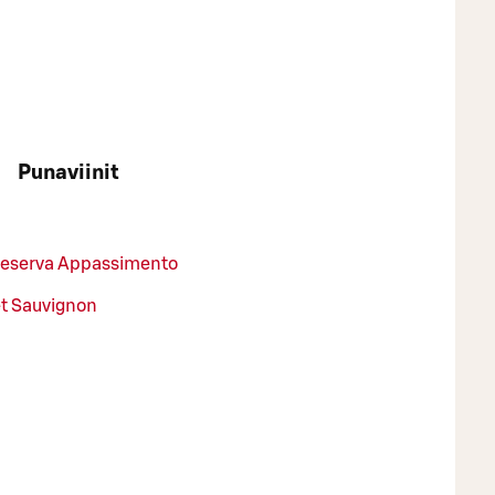
Punaviinit
 Reserva Appassimento
et Sauvignon