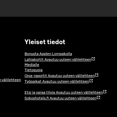
Yleiset tiedot
Bonusta Applen Lompakolla
Lahjakortit
Avautuu uuteen välilehteen
Medialle
Tietosuoja
Oiva-raportit
Avautuu uuteen välilehteen
 välilehteen
Työpaikat
Avautuu uuteen välilehteen
Etsi ja varaa tiloja
Avautuu uuteen välilehteen
Sokoshotels.fi
Avautuu uuteen välilehteen