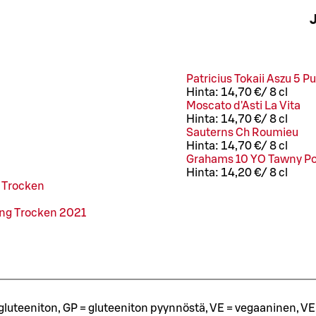
J
Patricius Tokaii Aszu 5 P
Hinta:
14,70 €
/
8 cl
Moscato d'Asti La Vita
Hinta:
14,70 €
/
8 cl
Sauterns Ch Roumieu
Hinta:
14,70 €
/
8 cl
Grahams 10 YO Tawny Po
Hinta:
14,20 €
/
8 cl
g Trocken
ing Trocken 2021
= gluteeniton, GP = gluteeniton pyynnöstä, VE = vegaaninen, VE