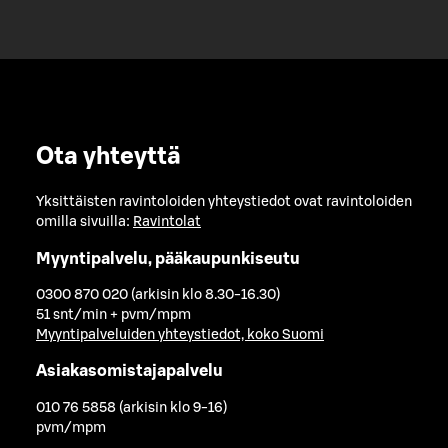
Ota yhteyttä
Yksittäisten ravintoloiden yhteystiedot ovat ravintoloiden
omilla sivuilla:
Ravintolat
Myyntipalvelu, pääkaupunkiseutu
0300 870 020 (arkisin klo 8.30-16.30)
51 snt/min + pvm/mpm
Myyntipalveluiden yhteystiedot, koko Suomi
Asiakasomistajapalvelu
010 76 5858 (arkisin klo 9-16)
pvm/mpm