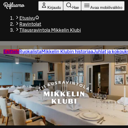
Siirry pääsisältöön
Kirjaudu
Hae
Avaa mobiilivalikko
Etusivu
Ravintolat
Tilausravintola Mikkelin Klubi
Esittely
Ruokalista
Mikkelin Klubin historiaa
Juhlat ja kokouk