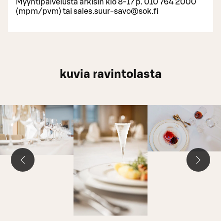
Myyntipalvelusta arkisin klo 8-17 p. 010 764 2000
(mpm/pvm) tai sales.suur-savo@sok.fi
kuvia ravintolasta