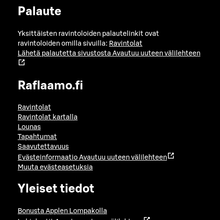
Palaute
Yksittäisten ravintoloiden palautelinkit ovat
ravintoloiden omilla sivuilla:
Ravintolat
Lähetä palautetta sivustosta
Avautuu uuteen välilehteen
Raflaamo.fi
Ravintolat
Ravintolat kartalla
Lounas
Tapahtumat
Saavutettavuus
Evästeinformaatio
Avautuu uuteen välilehteen
Muuta evästeasetuksia
Yleiset tiedot
Bonusta Applen Lompakolla