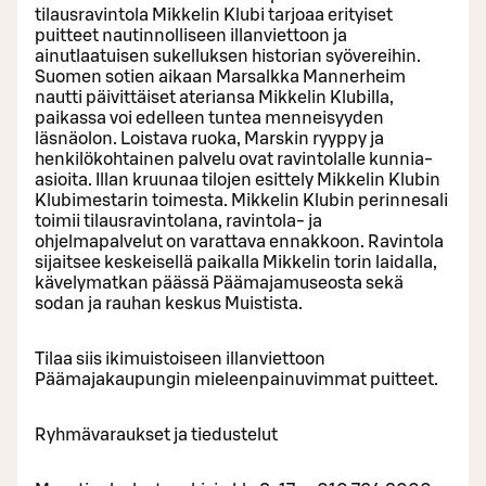
tilausravintola Mikkelin Klubi tarjoaa erityiset
puitteet nautinnolliseen illanviettoon ja
ainutlaatuisen sukelluksen historian syövereihin.
Suomen sotien aikaan Marsalkka Mannerheim
nautti päivittäiset ateriansa Mikkelin Klubilla,
paikassa voi edelleen tuntea menneisyyden
läsnäolon. Loistava ruoka, Marskin ryyppy ja
henkilökohtainen palvelu ovat ravintolalle kunnia-
asioita. Illan kruunaa tilojen esittely Mikkelin Klubin
Klubimestarin toimesta. Mikkelin Klubin perinnesali
toimii tilausravintolana, ravintola- ja
ohjelmapalvelut on varattava ennakkoon. Ravintola
sijaitsee keskeisellä paikalla Mikkelin torin laidalla,
kävelymatkan päässä Päämajamuseosta sekä
sodan ja rauhan keskus Muistista.
Tilaa siis ikimuistoiseen illanviettoon
Päämajakaupungin mieleenpainuvimmat puitteet.
Ryhmävaraukset ja tiedustelut