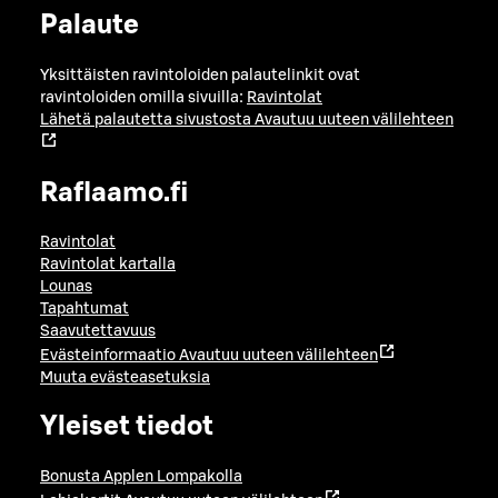
Palaute
Yksittäisten ravintoloiden palautelinkit ovat
ravintoloiden omilla sivuilla:
Ravintolat
Lähetä palautetta sivustosta
Avautuu uuteen välilehteen
Raflaamo.fi
Ravintolat
Ravintolat kartalla
Lounas
Tapahtumat
Saavutettavuus
Evästeinformaatio
Avautuu uuteen välilehteen
Muuta evästeasetuksia
Yleiset tiedot
Bonusta Applen Lompakolla