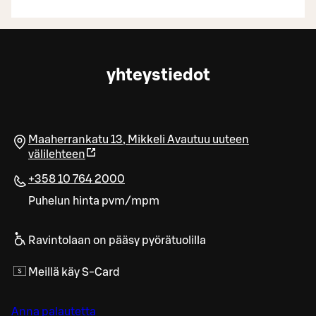
yhteystiedot
Maaherrankatu 13
,
Mikkeli
Avautuu uuteen
välilehteen
+358 10 764 2000
Puhelun hinta pvm/mpm
Ravintolaan on pääsy pyörätuolilla
Meillä käy S-Card
Anna palautetta