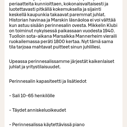
periaatteita kunnioittaen, kokonaisvaltaisesti ja
luotettavasti pitkällä kokemuksella ja sijainti
keskellä kaupunkia takaavat paremmat juhlat.
Historian havinaa ja Marskin läsnäoloa ei voi välttää
kun astuu sisään perinnesalin ovesta. Mikkelin Klubi
on toiminut nykyisessä paikassaan vuodesta 1940.
Tuolloin sota-aikana Marsalkka Mannerheim vieraili
ruokailemassa peräti 1800 kertaa. Nyt tämä sama
tila tarjoaa mahtavat puitteet sinun juhlillesi.
Upeassa perinnesalissamme järjestät kaikenlaiset
juhlat ja yritystilaisuudet.
Perinnesalin kapasiteetti ja lisätiedot
- Sali 10-65 henkilölle
- Täydet anniskeluoikeudet
- Perinnesalissa käytettävissä piano