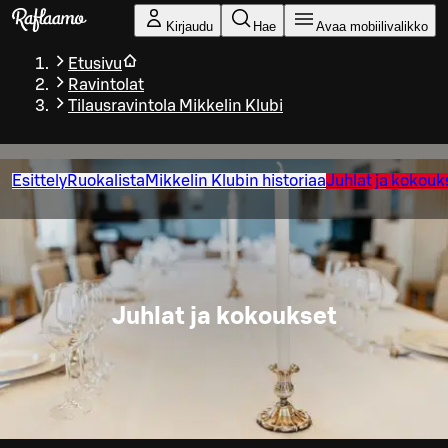
Siirry pääsisältöön
Kirjaudu
Hae
Avaa mobiilivalikko
Etusivu
Ravintolat
Tilausravintola Mikkelin Klubi
Esittely
Ruokalista
Mikkelin Klubin historiaa
Juhlat ja kokouk
Juhlat ja kokoukset