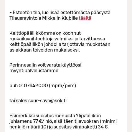
- Esteetön tila, lue lisää estettömästä pääsystä
Tilausravintola Mikkelin Klubille
täältä
Keittiöpäällikkömme on koonnut
ruokailuvaihtoehtoja valmiiksi ja tarvittaessa
keittiöpäällikön johdolla tarjottavia muokataan
asiakkaan toiveiden mukaiseksi.
Perinnesalin voit varata käyttöösi
myyntipalvelustamme
puh 0107642000 (mpm/pvm)
tai sales.suur-savo@sok.fi
Esimerkiksi suositus menuista Ylipäällikön
juhlamenu 77 €/ hlö, sisältäen tilavuokran (minimi
henkilö määrä 10) ja suositus viinipaketti 34 €.