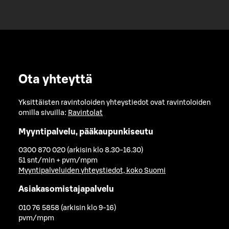
Ota yhteyttä
Yksittäisten ravintoloiden yhteystiedot ovat ravintoloiden
omilla sivuilla:
Ravintolat
Myyntipalvelu, pääkaupunkiseutu
0300 870 020 (arkisin klo 8.30-16.30)
51 snt/min + pvm/mpm
Myyntipalveluiden yhteystiedot, koko Suomi
Asiakasomistajapalvelu
010 76 5858 (arkisin klo 9-16)
pvm/mpm