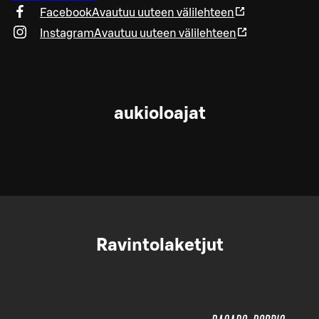
Facebook
Avautuu uuteen välilehteen
Instagram
Avautuu uuteen välilehteen
aukioloajat
Ravintolaketjut