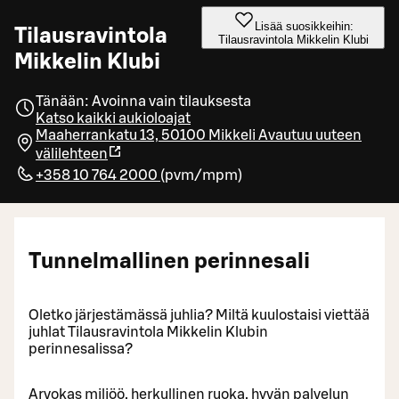
Lisää suosikkeihin:
Tilausravintola
Tilausravintola Mikkelin Klubi
Mikkelin Klubi
Tänään: Avoinna vain tilauksesta
Katso kaikki aukioloajat
Maaherrankatu 13, 50100 Mikkeli
Avautuu uuteen
välilehteen
+358 10 764 2000
(
pvm/mpm
)
Tunnelmallinen perinnesali
Oletko järjestämässä juhlia? Miltä kuulostaisi viettää
juhlat Tilausravintola Mikkelin Klubin
perinnesalissa?
Arvokas miljöö, herkullinen ruoka, hyvän palvelun