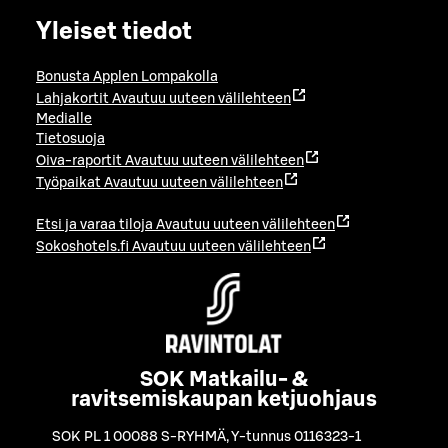
Yleiset tiedot
Bonusta Applen Lompakolla
Lahjakortit
Avautuu uuteen välilehteen
Medialle
Tietosuoja
Oiva-raportit
Avautuu uuteen välilehteen
Työpaikat
Avautuu uuteen välilehteen
Etsi ja varaa tiloja
Avautuu uuteen välilehteen
Sokoshotels.fi
Avautuu uuteen välilehteen
SOK Matkailu- &
ravitsemiskaupan ketjuohjaus
SOK PL 1 00088 S-RYHMÄ
,
Y-tunnus 0116323-1