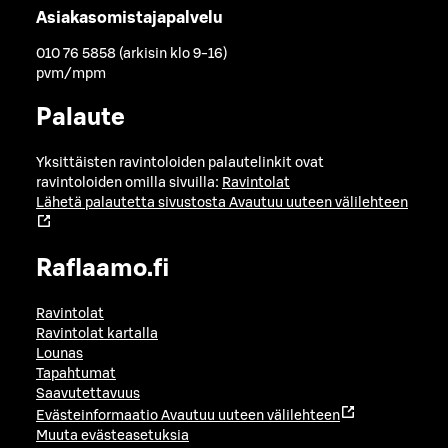
Asiakasomistajapalvelu
010 76 5858 (arkisin klo 9-16)
pvm/mpm
Palaute
Yksittäisten ravintoloiden palautelinkit ovat
ravintoloiden omilla sivuilla:
Ravintolat
Lähetä palautetta sivustosta
Avautuu uuteen välilehteen
Raflaamo.fi
Ravintolat
Ravintolat kartalla
Lounas
Tapahtumat
Saavutettavuus
Evästeinformaatio
Avautuu uuteen välilehteen
Muuta evästeasetuksia