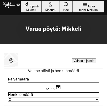
Siirry pääsisältöön
Sijainti
Avaa
Mikkeli
Kirjaudu
Hae
mobiilivalikko
Varaa pöytä: Mikkeli
Vaihda sijaintia
Valitse päivä ja henkilömäärä
Päivämäärä
pe 7.8.
Henkilömäärä