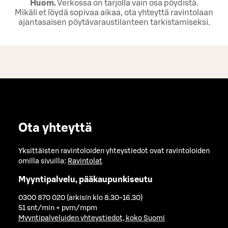
Huom.
Verkossa on tarjolla vain osa pöydistä.
Mikäli et löydä sopivaa aikaa, ota yhteyttä ravintolaan
ajantasaisen pöytävaraustilanteen tarkistamiseksi.
Ota yhteyttä
Yksittäisten ravintoloiden yhteystiedot ovat ravintoloiden
omilla sivuilla:
Ravintolat
Myyntipalvelu, pääkaupunkiseutu
0300 870 020 (arkisin klo 8.30-16.30)
51 snt/min + pvm/mpm
Myyntipalveluiden yhteystiedot, koko Suomi