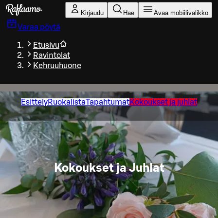
Siirry pääsisältöön
Kirjaudu
Hae
Avaa mobiilivalikko
Varaa pöytä
Etusivu
Ravintolat
Kehruuhuone
Esittely
Ruokalista
Tapahtumat
Kokoukset ja juhlat
Kokoukset ja Juhlat