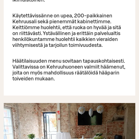
ikimuistoinen.
Käytettävissänne on upea, 200-paikkainen
Kehruusali sekä pienemmät kabinettimme.
Keittiömme huolehtii, että ruoka on hyvää ja sitä
on riittävästi. Ystävällinen ja erittäin palvelualtis
henkilökuntamme huolehtii kaikkien vieraiden
viihtymisestä ja tarjoilun toimivuudesta.
Häätilaisuuden menu sovitaan tapauskohtaisesti.
Valittavissa on Kehruuhuoneen valmiit häämenut,
joita on myös mahdollisuus räätälöidä hääparin
toiveiden mukaan.