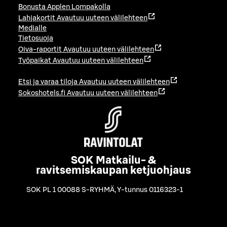
Bonusta Applen Lompakolla
Lahjakortit
Avautuu uuteen välilehteen
Medialle
Tietosuoja
Oiva-raportit
Avautuu uuteen välilehteen
Työpaikat
Avautuu uuteen välilehteen
Etsi ja varaa tiloja
Avautuu uuteen välilehteen
Sokoshotels.fi
Avautuu uuteen välilehteen
SOK Matkailu- &
ravitsemiskaupan ketjuohjaus
SOK PL 1 00088 S-RYHMÄ
,
Y-tunnus 0116323-1