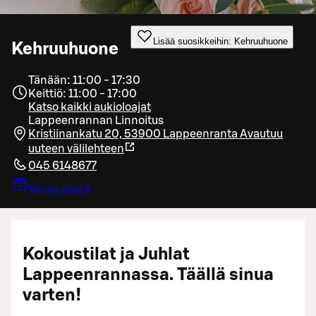
Lisää suosikkeihin: Kehruuhuone
Kehruuhuone
Tänään: 11:00 - 17:30
Keittiö: 11:00 - 17:00
Katso kaikki aukioloajat
Lappeenrannan Linnoitus
Kristiinankatu 20, 53900 Lappeenranta
Avautuu
uuteen välilehteen
045 6148677
Varaa pöytä
Kokoustilat ja Juhlat
Lappeenrannassa. Täällä sinua
varten!