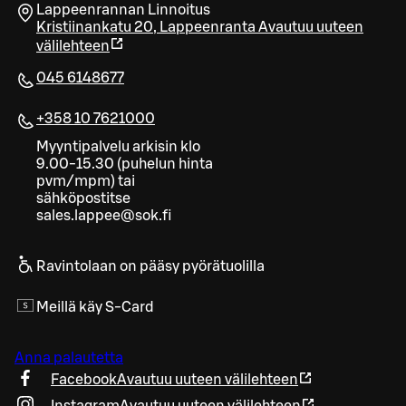
Lappeenrannan Linnoitus
Kristiinankatu 20
,
Lappeenranta
Avautuu uuteen
välilehteen
045 6148677
+358 10 7621000
Myyntipalvelu arkisin klo
9.00-15.30 (puhelun hinta
pvm/mpm) tai
sähköpostitse
sales.lappee@sok.fi
Ravintolaan on pääsy pyörätuolilla
Meillä käy S-Card
Anna palautetta
Facebook
Avautuu uuteen välilehteen