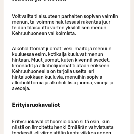
Voit valita tilaisuuteen parhaiten sopivan valmiin
menun, tai voimme halutessasi rakentaa juuri
teidän tilaisuutta varten yksilöllisen menun
Kehruuhuoneen valikoimista.
Alkoholittomat juomat: vesi, maito ja menuun
kuuluessa esim. kotikalja kuuluvat menun
hintaan. Muut juomat, kuten kivennäisvedet,
limonadit ja alkoholijuomat tilataan erikseen.
Kehruuhuoneella on tarjolla useita, eri
hintaluokkaan kuuluvia, menuihin sopivia
alkoholittomia ja alkoholillisia juomia, viinejä ja
aveceja.
Erityisruokavaliot
Eritysruokavaliot huomioidaan siltä osin, kun
niistä on ilmoitettu henkilömäärän vahvistusta
tehdessä, eli viimeistään kahta viikkoa ennen