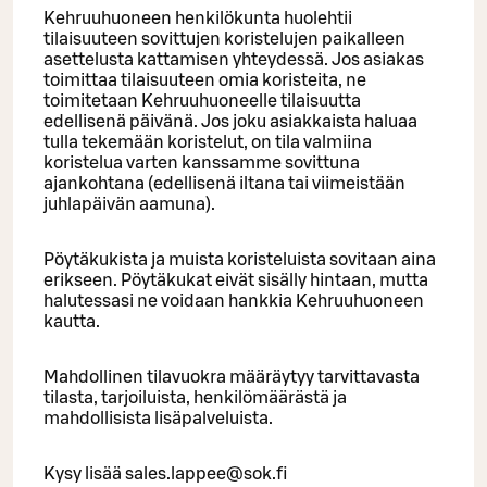
Kehruuhuoneen henkilökunta huolehtii
tilaisuuteen sovittujen koristelujen paikalleen
asettelusta kattamisen yhteydessä. Jos asiakas
toimittaa tilaisuuteen omia koristeita, ne
toimitetaan Kehruuhuoneelle tilaisuutta
edellisenä päivänä. Jos joku asiakkaista haluaa
tulla tekemään koristelut, on tila valmiina
koristelua varten kanssamme sovittuna
ajankohtana (edellisenä iltana tai viimeistään
juhlapäivän aamuna).
Pöytäkukista ja muista koristeluista sovitaan aina
erikseen. Pöytäkukat eivät sisälly hintaan, mutta
halutessasi ne voidaan hankkia Kehruuhuoneen
kautta.
Mahdollinen tilavuokra määräytyy tarvittavasta
tilasta, tarjoiluista, henkilömäärästä ja
mahdollisista lisäpalveluista.
Kysy lisää sales.lappee@sok.fi