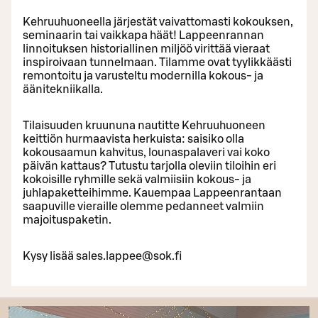
Kehruuhuoneella järjestät vaivattomasti kokouksen,
seminaarin tai vaikkapa häät! Lappeenrannan
linnoituksen historiallinen miljöö virittää vieraat
inspiroivaan tunnelmaan. Tilamme ovat tyylikkäästi
remontoitu ja varusteltu modernilla kokous- ja
äänitekniikalla.
Tilaisuuden kruununa nautitte Kehruuhuoneen
keittiön hurmaavista herkuista: saisiko olla
kokousaamun kahvitus, lounaspalaveri vai koko
päivän kattaus? Tutustu tarjolla oleviin tiloihin eri
kokoisille ryhmille sekä valmiisiin kokous- ja
juhlapaketteihimme. Kauempaa Lappeenrantaan
saapuville vieraille olemme pedanneet valmiin
majoituspaketin.
Kysy lisää sales.lappee@sok.fi