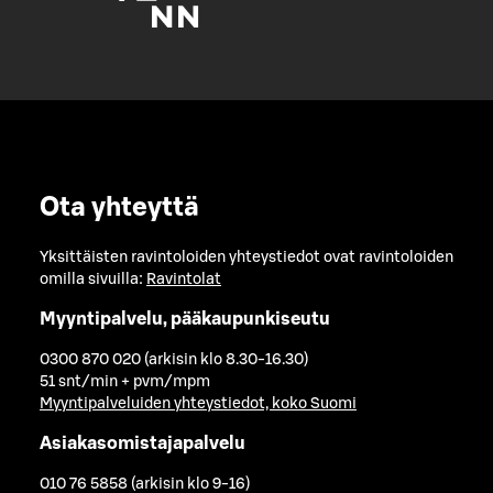
Ota yhteyttä
Yksittäisten ravintoloiden yhteystiedot ovat ravintoloiden
omilla sivuilla:
Ravintolat
Myyntipalvelu, pääkaupunkiseutu
0300 870 020 (arkisin klo 8.30-16.30)
51 snt/min + pvm/mpm
Myyntipalveluiden yhteystiedot, koko Suomi
Asiakasomistajapalvelu
010 76 5858 (arkisin klo 9-16)