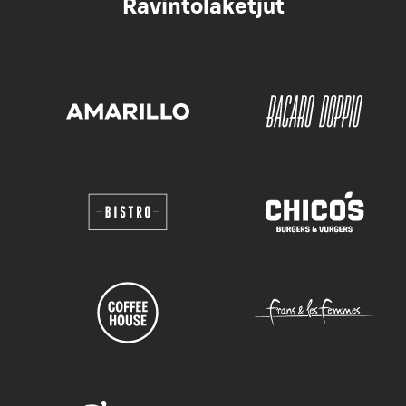
Ravintolaketjut