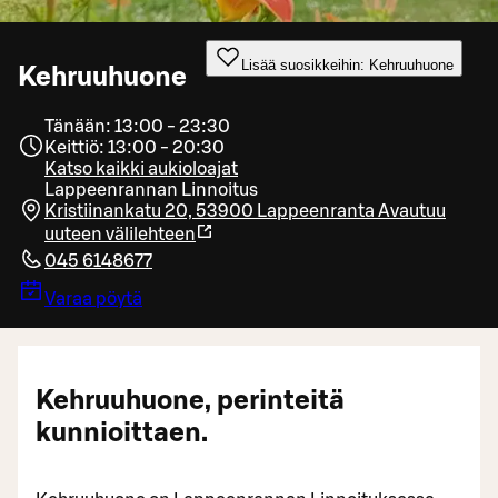
Lisää suosikkeihin: Kehruuhuone
Kehruuhuone
Tänään: 13:00 - 23:30
Keittiö: 13:00 - 20:30
Katso kaikki aukioloajat
Lappeenrannan Linnoitus
Kristiinankatu 20, 53900 Lappeenranta
Avautuu
uuteen välilehteen
045 6148677
Varaa pöytä
Kehruuhuone, perinteitä
kunnioittaen.