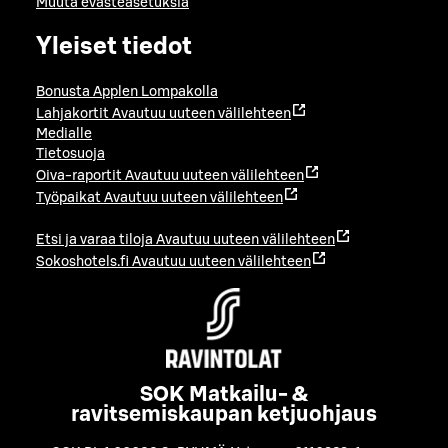
Muuta evästeasetuksia
Yleiset tiedot
Bonusta Applen Lompakolla
Lahjakortit
Avautuu uuteen välilehteen
Medialle
Tietosuoja
Oiva-raportit
Avautuu uuteen välilehteen
Työpaikat
Avautuu uuteen välilehteen
Etsi ja varaa tiloja
Avautuu uuteen välilehteen
Sokoshotels.fi
Avautuu uuteen välilehteen
SOK Matkailu- &
ravitsemiskaupan ketjuohjaus