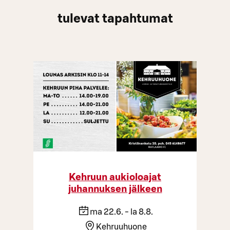
tulevat tapahtumat
Kehruun aukioloajat
juhannuksen jälkeen
ma 22.6. - la 8.8.
Kehruuhuone