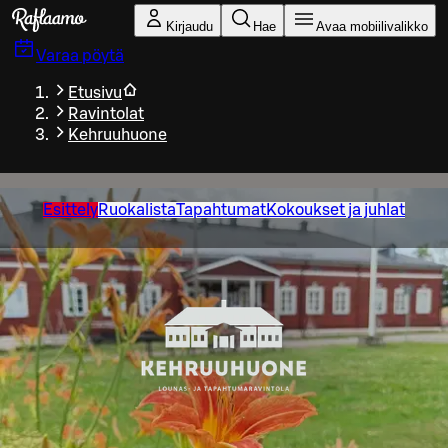
Siirry pääsisältöön
Kirjaudu
Hae
Avaa mobiilivalikko
Varaa pöytä
Etusivu
Ravintolat
Kehruuhuone
Esittely
Ruokalista
Tapahtumat
Kokoukset ja juhlat