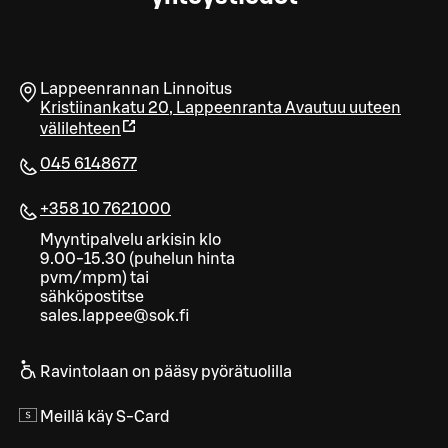
Lappeenrannan Linnoitus
Kristiinankatu 20
,
Lappeenranta
Avautuu uuteen
välilehteen
045 6148677
+358 10 7621000
Myyntipalvelu arkisin klo
9.00-15.30 (puhelun hinta
pvm/mpm) tai
sähköpostitse
sales.lappee@sok.fi
Ravintolaan on pääsy pyörätuolilla
Meillä käy S-Card