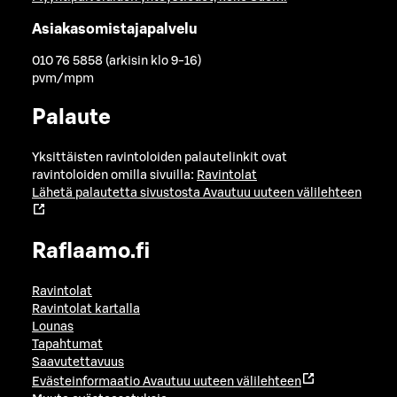
Asiakasomistajapalvelu
010 76 5858 (arkisin klo 9-16)
pvm/mpm
Palaute
Yksittäisten ravintoloiden palautelinkit ovat
ravintoloiden omilla sivuilla:
Ravintolat
Lähetä palautetta sivustosta
Avautuu uuteen välilehteen
Raflaamo.fi
Ravintolat
Ravintolat kartalla
Lounas
Tapahtumat
Saavutettavuus
Evästeinformaatio
Avautuu uuteen välilehteen