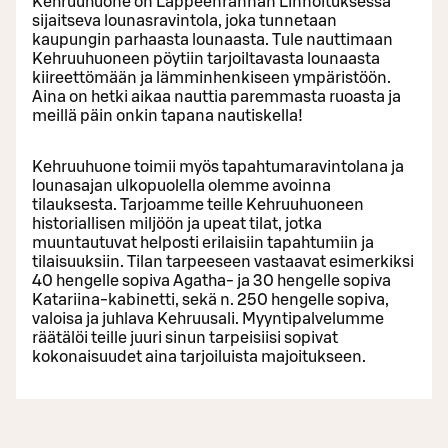
Kehruuhuone on Lappeenrannan Linnoituksessa
sijaitseva lounasravintola, joka tunnetaan
kaupungin parhaasta lounaasta. Tule nauttimaan
Kehruuhuoneen pöytiin tarjoiltavasta lounaasta
kiireettömään ja lämminhenkiseen ympäristöön.
Aina on hetki aikaa nauttia paremmasta ruoasta ja
meillä päin onkin tapana nautiskella!
Kehruuhuone toimii myös tapahtumaravintolana ja
lounasajan ulkopuolella olemme avoinna
tilauksesta. Tarjoamme teille Kehruuhuoneen
historiallisen miljöön ja upeat tilat, jotka
muuntautuvat helposti erilaisiin tapahtumiin ja
tilaisuuksiin. Tilan tarpeeseen vastaavat esimerkiksi
40 hengelle sopiva Agatha- ja 30 hengelle sopiva
Katariina-kabinetti, sekä n. 250 hengelle sopiva,
valoisa ja juhlava Kehruusali. Myyntipalvelumme
räätälöi teille juuri sinun tarpeisiisi sopivat
kokonaisuudet aina tarjoiluista majoitukseen.