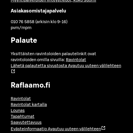
Myyntipalveluiden yhteystiedot, koko Suomi
Asiakasomistajapalvelu
010 76 5858 (arkisin klo 9-16)
pvm/mpm
Palaute
Yksittäisten ravintoloiden palautelinkit ovat
ravintoloiden omilla sivuilla:
Ravintolat
Lähetä palautetta sivustosta
Avautuu uuteen välilehteen
Raflaamo.fi
Ravintolat
Ravintolat kartalla
Lounas
Tapahtumat
Saavutettavuus
Evästeinformaatio
Avautuu uuteen välilehteen