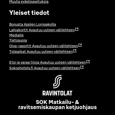
Muuta evästeasetuksia
Yleiset tiedot
Bonusta Applen Lompakolla
Lahjakortit
Avautuu uuteen välilehteen
Medialle
Tietosuoja
Oiva-raportit
Avautuu uuteen välilehteen
Työpaikat
Avautuu uuteen välilehteen
Etsi ja varaa tiloja
Avautuu uuteen välilehteen
Sokoshotels.fi
Avautuu uuteen välilehteen
SOK Matkailu- &
ravitsemiskaupan ketjuohjaus