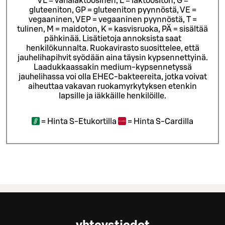
VL = vähälaktoosinen, L = laktoositon, G =
gluteeniton, GP = gluteeniton pyynnöstä, VE =
vegaaninen, VEP = vegaaninen pyynnöstä, T =
tulinen, M = maidoton, K = kasvisruoka, PÄ = sisältää
pähkinää. Lisätietoja annoksista saat
henkilökunnalta.
Ruokavirasto suosittelee, että
jauhelihapihvit syödään aina täysin kypsennettyinä.
Laadukkaassakin medium-kypsennetyssä
jauhelihassa voi olla EHEC-bakteereita, jotka voivat
aiheuttaa vakavan ruokamyrkytyksen etenkin
lapsille ja iäkkäille henkilöille.
=
Hinta S-Etukortilla
=
Hinta S-Cardilla