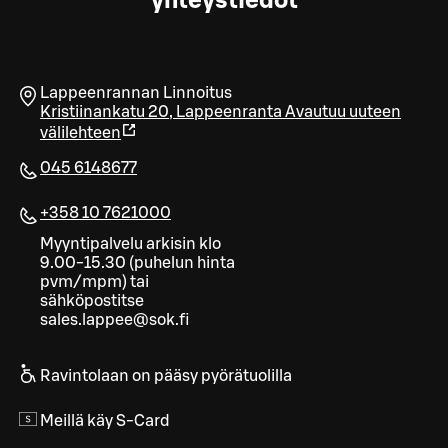
yhteystiedot
Lappeenrannan Linnoitus
Kristiinankatu 20
,
Lappeenranta
Avautuu uuteen
välilehteen
045 6148677
+358 10 7621000
Myyntipalvelu arkisin klo
9.00-15.30 (puhelun hinta
pvm/mpm) tai
sähköpostitse
sales.lappee@sok.fi
Ravintolaan on pääsy pyörätuolilla
Meillä käy S-Card