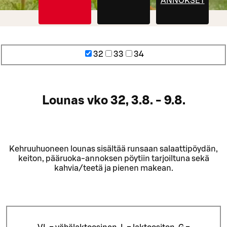
ANNOKSET
32
33
34
Lounas vko 32, 3.8. - 9.8.
Kehruuhuoneen lounas sisältää runsaan salaattipöydän,
keiton, pääruoka-annoksen pöytiin tarjoiltuna sekä
kahvia/teetä ja pienen makean.