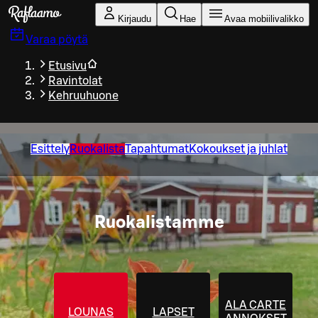
Siirry pääsisältöön
Kirjaudu
Hae
Avaa mobiilivalikko
Varaa pöytä
Etusivu
Ravintolat
Kehruuhuone
Esittely
Ruokalista
Tapahtumat
Kokoukset ja juhlat
Ruokalistamme
ALA CARTE
LOUNAS
LAPSET