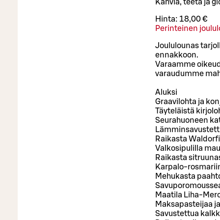
Kahvia, teetä ja gl
Hinta:
18,00 €
Perinteinen joulu
Joululounas tarjol
ennakkoon.
Varaamme oikeuden
varaudumme mahd
Aluksi
Graavilohta ja ko
Täyteläistä kirjol
Seurahuoneen ka
Lämminsavustettua
Raikasta Waldorfi
Valkosipulilla mau
Raikasta sitruuna
Karpalo-rosmariini
Mehukasta paahtop
Savuporomoussea j
Maatila Liha-Mero
Maksapasteijaa j
Savustettua kalkk