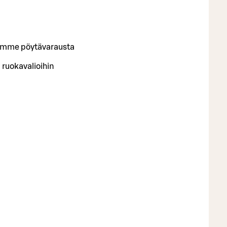
telemme pöytävarausta
 ruokavalioihin