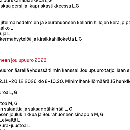
ä porkkanalaatikkoa L,G
iskaa persilja-kapriskastikkeessa L,G
jitelma hedelmien ja Seurahuoneen kellarin hillojen kera, pip
halko L
uja L
akermahyytelöä ja kirsikkahilloketta L,G
neen joulupuuro 2026
puuron äärellä yhdessä tiimin kanssa! Joulupuuro tarjoillaa
le 2.11.–20.12.2026 klo 8–10.30. Minimihenkilömäärä 15 henkil
uroa L, G
toa M, G
n salaattia ja saksanpähkinää L, G
sen joulukinkkua ja Seurahuoneen sinappia M, G
Leivältä L
 Aura-juustoa L