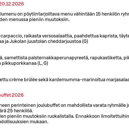
20.12.2026
umenu on pöytiintarjoiltava menu vähintään 15 henkilön ryh
en menussa pieniin muutoksiin.
arpaccio, raikasta versosalaattia, paahdettua kaprista, täyte
a ja Jukolan juustolan cheddarjuustoa (G)
, samettista palsternakkaperunapyreetä, rapukastiketta, pikan
 pikkuporkkanaa (L, G)
ttu crème brûlée sekä kardemumma-marinoitua marjasalaatt
buffet 2026
en perinteinen joulubuffet on mahdollista varata ryhmälle 
rä 25 henkilöä.
 pieniin muutoksiin ruokalistalla. Ennakkoon ilmoitettuihin
ollisuuksien mukaan.