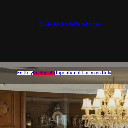
Etusivu
Ravintolat
Tapahtumat
Esittely
Ruokalista
Tapahtumat
Tilojen esittely