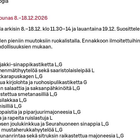
ögiä
lounas 8.–18.12.2026
la arkisin 8.–18.12. klo 11.30–14 ja lauantaina 19.12. Suosit
 pieniin muutoksiin ruokalistalla. Ennakkoon ilmoitettuihin
ollisuuksien mukaan.
njakki-sinappikastiketta L,G
ohenmätihyytelöä sekä saaristolaisleipää L
tkarapuskagen L,G
 kirjolohta ja ruohosipulikastiketta G
n salaattia ja saksanpähkinöitä L,G
stettua smetanasilliä L,G
silakkaa L,G
silliä L,G
aistia ja piparjuurimajoneesia L,G
a rapeita ruislastuja L
sen joulukinkkua ja Seurahuoneen sinappia L,G
a mustaherukkahyytelöä L,G
unanrintaa sekä sitruksin raikastettua majoneesia L,G