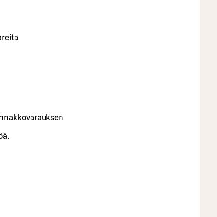
areita
n ennakkovarauksen
öä.