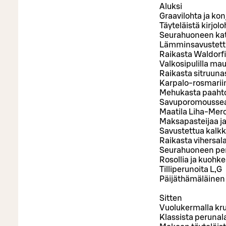
Aluksi
Graavilohta ja ko
Täyteläistä kirjol
Seurahuoneen ka
Lämminsavustettua
Raikasta Waldorfi
Valkosipulilla mau
Raikasta sitruuna
Karpalo-rosmariini
Mehukasta paahtop
Savuporomoussea j
Maatila Liha-Mero
Maksapasteijaa j
Savustettua kalkk
Raikasta vihersala
Seurahuoneen peri
Rosollia ja kuohk
Tilliperunoita L,G
Päijäthämäläinen 
Sitten
Vuolukermalla kru
Klassista perunal