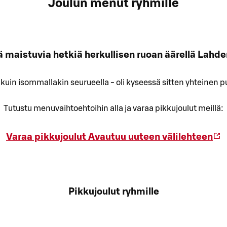
Joulun menut ryhmille
tä maistuvia hetkiä herkullisen ruoan äärellä Lahd
 kuin isommallakin seurueella - oli kyseessä sitten yhteinen p
Tutustu menuvaihtoehtoihin alla ja varaa pikkujoulut meillä:
Varaa pikkujoulut
Avautuu uuteen välilehteen
Pikkujoulut ryhmille