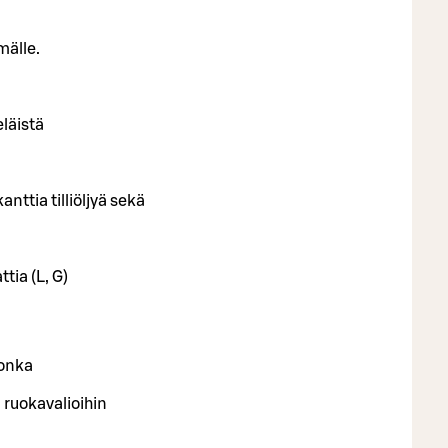
mälle.
läistä
ttia tilliöljyä sekä
ia (L, G)
jonka
 ruokavalioihin