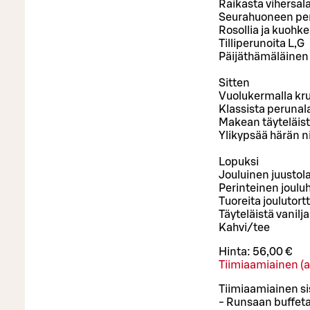
Raikasta vihersala
Seurahuoneen peri
Rosollia ja kuohk
Tilliperunoita L,G
Päijäthämäläinen 
Sitten
Vuolukermalla kru
Klassista perunal
Makean täyteläist
Ylikypsää härän n
Lopuksi
Jouluinen juustola
Perinteinen joulu
Tuoreita joulutortt
Täyteläistä vanilj
Kahvi/tee
Hinta:
56,00 €
Tiimiaamiainen (a
Tiimiaamiainen si
- Runsaan buffet