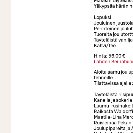
Makean täyteläist
Ylikypsää härän n
Lopuksi
Jouluinen juustola
Perinteinen joulu
Tuoreita joulutortt
Täyteläistä vanilj
Kahvi/tee
Hinta:
56,00 €
Lahden Seurahuo
Aloita aamu joulu
tehneille.
Tilattavissa ajal
Täyteläistä riisipu
Kanelia ja sokeria
Luumu-rusinakeit
Raikasta Waldorfi
Maatila-Liha Mero
Ruisleipää Pekan 
Joulupipareita ja