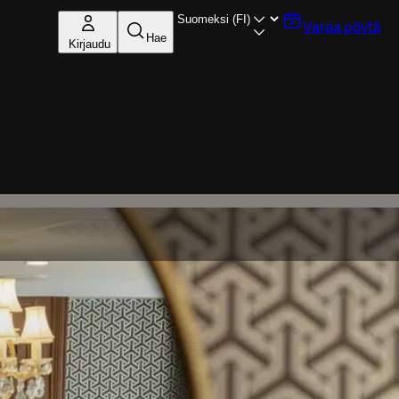
Varaa pöytä
Hae
Kirjaudu