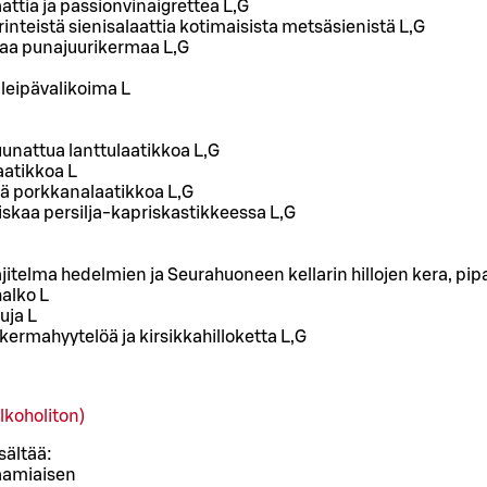
attia ja passionvinaigrettea L,G
nteistä sienisalaattia kotimaisista metsäsienistä L,G
eaa punajuurikermaa L,G
leipävalikoima L
unattua lanttulaatikkoa L,G
aatikkoa L
ä porkkanalaatikkoa L,G
iskaa persilja-kapriskastikkeessa L,G
jitelma hedelmien ja Seurahuoneen kellarin hillojen kera, pip
halko L
uja L
akermahyytelöä ja kirsikkahilloketta L,G
lkoholiton)
sältää:
aamiaisen