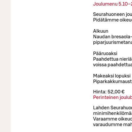
Joulumenu 5.10–
Seurahuoneen joul
Pidätämme oikeud
Alkuun
Naudan bresaola-c
piparjuurismetana
Pääruoaksi
Paahdettua nieriää
voissa paahdettua
Makeaksi lopuksi
Piparkakkumauste
Hinta:
52,00 €
Perinteinen joulu
Lahden Seurahuone
minimihenkilömää
Varaamme oikeuden
varaudumme mahd