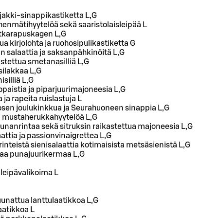
njakki-sinappikastiketta L,G
ohenmätihyytelöä sekä saaristolaisleipää L
tkarapuskagen L,G
 kirjolohta ja ruohosipulikastiketta G
n salaattia ja saksanpähkinöitä L,G
stettua smetanasilliä L,G
silakkaa L,G
silliä L,G
aistia ja piparjuurimajoneesia L,G
a rapeita ruislastuja L
sen joulukinkkua ja Seurahuoneen sinappia L,G
a mustaherukkahyytelöä L,G
unanrintaa sekä sitruksin raikastettua majoneesia L,G
attia ja passionvinaigrettea L,G
nteistä sienisalaattia kotimaisista metsäsienistä L,G
eaa punajuurikermaa L,G
leipävalikoima L
unattua lanttulaatikkoa L,G
aatikkoa L