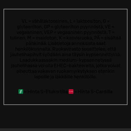
VL = vähälaktoosinen, L = laktoositon, G =
gluteeniton, GP = gluteeniton pyynnöstä, VE =
vegaaninen, VEP = vegaaninen pyynnöstä, T =
tulinen, M = maidoton, K = kasvisruoka, PÄ = sisältää
pähkinää. Lisätietoja annoksista saat
henkilökunnalta.
Ruokavirasto suosittelee, että
jauhelihapihvit syödään aina täysin kypsennettyinä.
Laadukkaassakin medium-kypsennetyssä
jauhelihassa voi olla EHEC-bakteereita, jotka voivat
aiheuttaa vakavan ruokamyrkytyksen etenkin
lapsille ja iäkkäille henkilöille.
=
Hinta S-Etukortilla
=
Hinta S-Cardilla