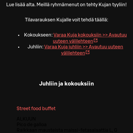
Lue lisää alta. Meillä ryhmämenut on tehty Kujan tyyliin!
Tilavarauksen Kujalle voit tehdä täällä:
Kokoukseen:
Varaa Kuja kokouksiin >>
Avautuu
uuteen välilehteen
Juhliin:
Varaa Kuja juhliin >>
Avautuu uuteen
välilehteen
Juhliin ja kokouksiin
Street food buffet
ALKUUN
Pico de galloa
Raikkaan mausteista maissi-fetasalaattia L, G