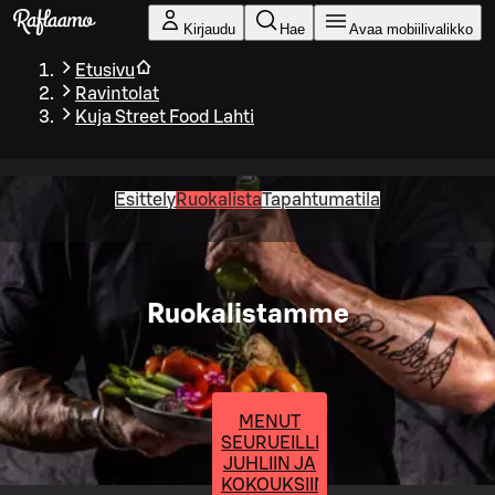
Siirry pääsisältöön
Kirjaudu
Hae
Avaa mobiilivalikko
Etusivu
Ravintolat
Kuja Street Food Lahti
Esittely
Ruokalista
Tapahtumatila
Ruokalistamme
MENUT
SEURUEILLE
JUHLIIN JA
KOKOUKSIIN