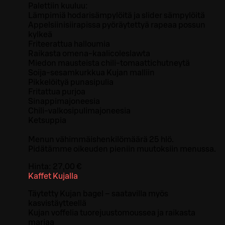
Palettiin kuuluu:
Lämpimiä hodarisämpylöitä ja slider sämpylöitä
Appelsiinisiirapissa pyöräytettyä rapeaa possun
kylkeä
Friteerattua halloumia
Raikasta omena-kaalicoleslawta
Miedon mausteista chili-tomaattichutneytä
Soija-sesamkurkkua Kujan malliin
Pikkelöityä punasipulia
Fritattua purjoa
Sinappimajoneesia
Chili-valkosipulimajoneesia
Ketsuppia
Menun vähimmäishenkilömäärä 25 hlö.
Pidätämme oikeuden pieniin muutoksiin menussa.
Hinta:
27,00 €
Kaffet Kujalla
Täytetty Kujan bagel – saatavilla myös
kasvistäytteellä
Kujan voffelia tuorejuustomoussea ja raikasta
marjaa