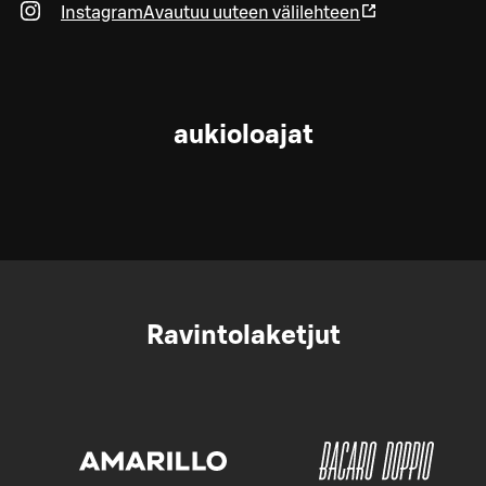
Instagram
Avautuu uuteen välilehteen
aukioloajat
Ravintolaketjut