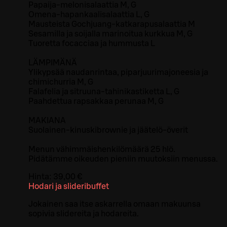
Papaija-melonisalaattia M, G
Omena-hapankaalisalaattia L, G
Mausteista Gochjuang-katkarapusalaattia M
Sesamilla ja soijalla marinoitua kurkkua M, G
Tuoretta focacciaa ja hummusta L
LÄMPIMÄNÄ
Ylikypsää naudanrintaa, piparjuurimajoneesia ja
chimichurria M, G
Falafelia ja sitruuna-tahinikastiketta L, G
Paahdettua rapsakkaa perunaa M, G
MAKIANA
Suolainen-kinuskibrownie ja jäätelö-överit
Menun vähimmäishenkilömäärä 25 hlö.
Pidätämme oikeuden pieniin muutoksiin menussa.
Hinta:
39,00 €
Hodari ja slideribuffet
Jokainen saa itse askarrella omaan makuunsa
sopivia slidereita ja hodareita.