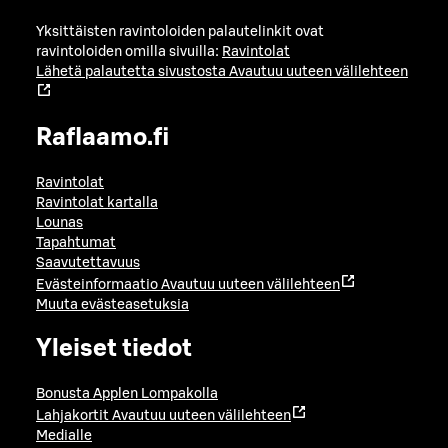
Yksittäisten ravintoloiden palautelinkit ovat
ravintoloiden omilla sivuilla:
Ravintolat
Lähetä palautetta sivustosta
Avautuu uuteen välilehteen
Raflaamo.fi
Ravintolat
Ravintolat kartalla
Lounas
Tapahtumat
Saavutettavuus
Evästeinformaatio
Avautuu uuteen välilehteen
Muuta evästeasetuksia
Yleiset tiedot
Bonusta Applen Lompakolla
Lahjakortit
Avautuu uuteen välilehteen
Medialle