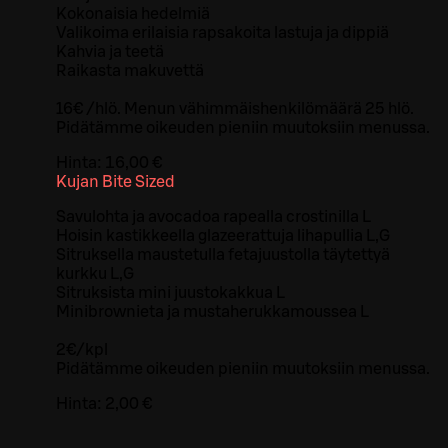
Kokonaisia hedelmiä
Valikoima erilaisia rapsakoita lastuja ja dippiä
Kahvia ja teetä
Raikasta makuvettä
16€ /hlö. Menun vähimmäishenkilömäärä 25 hlö.
Pidätämme oikeuden pieniin muutoksiin menussa.
Hinta:
16,00 €
Kujan Bite Sized
Savulohta ja avocadoa rapealla crostinilla L
Hoisin kastikkeella glazeerattuja lihapullia L,G
Sitruksella maustetulla fetajuustolla täytettyä
kurkku L,G
Sitruksista mini juustokakkua L
Minibrownieta ja mustaherukkamoussea L
2€/kpl
Pidätämme oikeuden pieniin muutoksiin menussa.
Hinta:
2,00 €