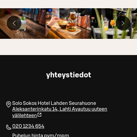
yhteystiedot
Solo Sokos Hotel Lahden Seurahuone
Aleksanterinkatu 14
,
Lahti
Avautuu uuteen
välilehteen
020 1234 654
Puhelun hinta pvm/mpm