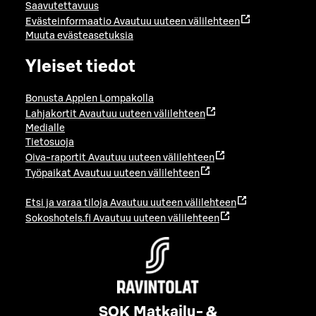
Saavutettavuus
Evästeinformaatio
Avautuu uuteen välilehteen
Muuta evästeasetuksia
Yleiset tiedot
Bonusta Applen Lompakolla
Lahjakortit
Avautuu uuteen välilehteen
Medialle
Tietosuoja
Oiva-raportit
Avautuu uuteen välilehteen
Työpaikat
Avautuu uuteen välilehteen
Etsi ja varaa tiloja
Avautuu uuteen välilehteen
Sokoshotels.fi
Avautuu uuteen välilehteen
SOK Matkailu- &