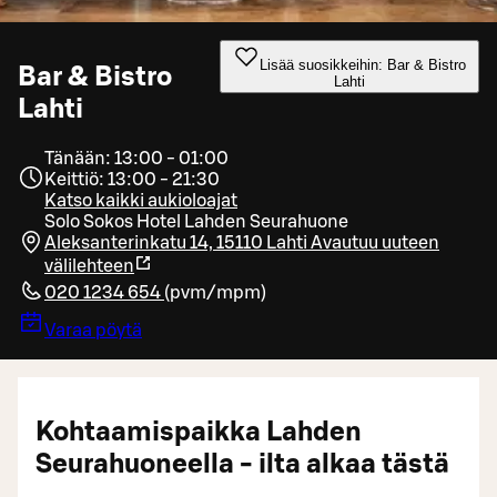
Lisää suosikkeihin: Bar & Bistro
Bar & Bistro
Lahti
Lahti
Tänään: 13:00 - 01:00
Keittiö: 13:00 - 21:30
Katso kaikki aukioloajat
Solo Sokos Hotel Lahden Seurahuone
Aleksanterinkatu 14, 15110 Lahti
Avautuu uuteen
välilehteen
020 1234 654
(
pvm/mpm
)
Varaa pöytä
Kohtaamispaikka Lahden
Seurahuoneella - ilta alkaa tästä