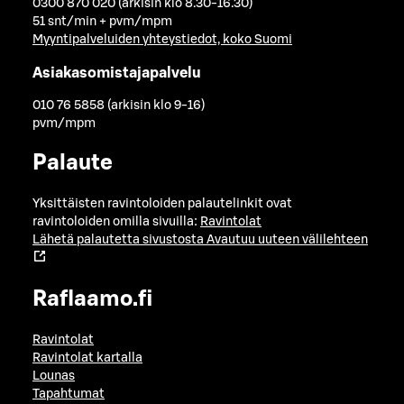
0300 870 020 (arkisin klo 8.30-16.30)
51 snt/min + pvm/mpm
Myyntipalveluiden yhteystiedot, koko Suomi
Asiakasomistajapalvelu
010 76 5858 (arkisin klo 9-16)
pvm/mpm
Palaute
Yksittäisten ravintoloiden palautelinkit ovat
ravintoloiden omilla sivuilla:
Ravintolat
Lähetä palautetta sivustosta
Avautuu uuteen välilehteen
Raflaamo.fi
Ravintolat
Ravintolat kartalla
Lounas
Tapahtumat