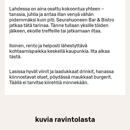
Lahdessa on aina osattu kokoontua yhteen –
tanssia, juhlia ja antaa illan venyä vähän
pidemmäksi kuin piti. Seurahuoneen Bar & Bistro
jatkaa tätä tarinaa. Tänne tullaan yksille töiden
jälkeen, ekoille treffeille tai jatkamaan iltaa.
Iloinen, rento ja helposti lähestyttävä
kohtaamispaikka keskellä kaupunkia. Ilta alkaa
tästä.
Lasissa hyvät viinit ja laadukkaat drinkit, hanassa
kiinnostavat oluet, pöydässä maukkaat burgerit.
Täällä ei tarvitse kiirehtiä minnekään.
kuvia ravintolasta