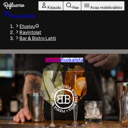
Siirry pääsisältöön
Kirjaudu
Hae
Avaa mobiilivalikko
Varaa pöytä
Etusivu
Ravintolat
Bar & Bistro Lahti
Esittely
Ruokalista