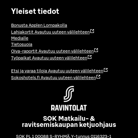
Yleiset tiedot
Bonusta Applen Lompakolla
Lahjakortit
Avautuu uuteen välilehteen
Medialle
Tietosuoja
Oiva-raportit
Avautuu uuteen välilehteen
Työpaikat
Avautuu uuteen välilehteen
Etsi ja varaa tiloja
Avautuu uuteen välilehteen
Sokoshotels.fi
Avautuu uuteen välilehteen
SOK Matkailu- &
ravitsemiskaupan ketjuohjaus
SOK PL 1 00088 S-RYHMÄ
,
Y-tunnus 0116323-1