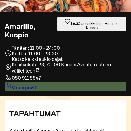
Lisää suosikkeihin: Amarillo,
Amarillo,
Kuopio
Kuopio
Tänään: 11:00 - 24:00
Keittiö: 11:00 - 23:30
Katso kaikki aukioloajat
Käsityökatu 23, 70100 Kuopio
Avautuu uuteen
välilehteen
050 911 5547
Varaa pöytä
TAPAHTUMAT
Katso täältä Kuopion Amarillon tapahtumat!