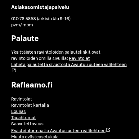
Asiakasomistajapalvelu
010 76 5858 (arkisin klo 9-16)
pvm/mpm
Palaute
Yksittäisten ravintoloiden palautelinkit ovat
ravintoloiden omilla sivuilla:
Ravintolat
Lähetä palautetta sivustosta
Avautuu uuteen välilehteen
Raflaamo.fi
Ravintolat
Ravintolat kartalla
Lounas
Tapahtumat
Saavutettavuus
Evästeinformaatio
Avautuu uuteen välilehteen
Muuta evästeasetuksia