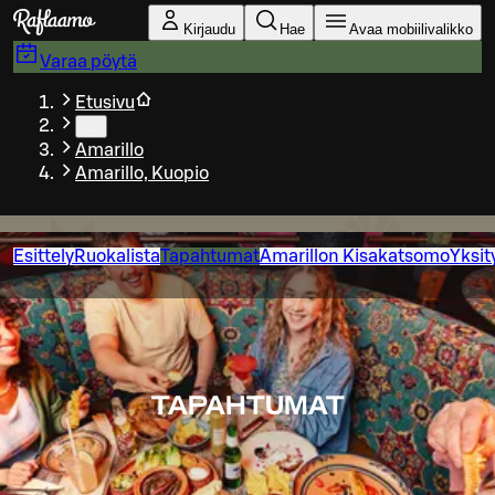
Siirry pääsisältöön
Kirjaudu
Hae
Avaa mobiilivalikko
Varaa pöytä
Etusivu
…
Amarillo
Amarillo, Kuopio
Esittely
Ruokalista
Tapahtumat
Amarillon Kisakatsomo
Yksit
TAPAHTUMAT