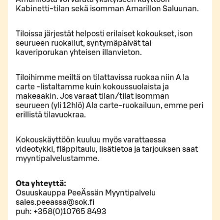
Kabinetti-tilan sekä isomman Amarillon Saluunan.
Tiloissa järjestät helposti erilaiset kokoukset, ison
seurueen ruokailut, syntymäpäivät tai
kaveriporukan yhteisen illanvieton.
Tiloihimme meiltä on tilattavissa ruokaa niin A la
carte -listaltamme kuin kokoussuolaista ja
makeaakin. Jos varaat tilan/tilat isomman
seurueen (yli 12hlö) Ala carte-ruokailuun, emme peri
erillistä tilavuokraa.
Kokouskäyttöön kuuluu myös varattaessa
videotykki, fläppitaulu, lisätietoa ja tarjouksen saat
myyntipalvelustamme.
Ota yhteyttä:
Osuuskauppa PeeÄssän Myyntipalvelu
sales.peeassa@sok.fi
puh: +358(0)10765 8493