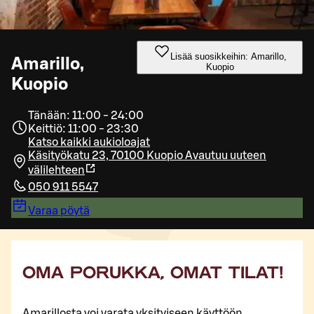
Lisää suosikkeihin: Amarillo,
Amarillo,
Kuopio
Kuopio
Tänään: 11:00 - 24:00
Keittiö: 11:00 - 23:30
Katso kaikki aukioloajat
Käsityökatu 23, 70100 Kuopio
Avautuu uuteen
välilehteen
050 911 5547
Varaa pöytä
OMA PORUKKA, OMAT TILAT!
Amarillosta voi varata yksityiseen käyttöön