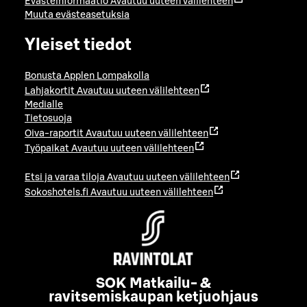
Evästeinformaatio
Avautuu uuteen välilehteen
Muuta evästeasetuksia
Yleiset tiedot
Bonusta Applen Lompakolla
Lahjakortit
Avautuu uuteen välilehteen
Medialle
Tietosuoja
Oiva-raportit
Avautuu uuteen välilehteen
Työpaikat
Avautuu uuteen välilehteen
Etsi ja varaa tiloja
Avautuu uuteen välilehteen
Sokoshotels.fi
Avautuu uuteen välilehteen
SOK Matkailu- &
ravitsemiskaupan ketjuohjaus