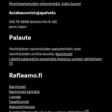
Myyntipalveluiden yhteystiedot, koko Suomi
Asiakasomistajapalvelu
010 76 5858 (arkisin klo 9-16)
pvm/mpm
Palaute
Yksittäisten ravintoloiden palautelinkit ovat
ravintoloiden omilla sivuilla:
Ravintolat
Lähetä palautetta sivustosta
Avautuu uuteen välilehteen
Raflaamo.fi
Ravintolat
Ravintolat kartalla
Lounas
Tapahtumat
Saavutettavuus