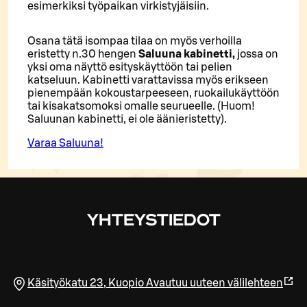
esimerkiksi työpaikan virkistyjäisiin.
Osana tätä isompaa tilaa on myös verhoilla
eristetty n.30 hengen
Saluuna kabinetti,
jossa on
yksi oma näyttö esityskäyttöön tai pelien
katseluun. Kabinetti varattavissa myös erikseen
pienempään kokoustarpeeseen, ruokailukäyttöön
tai kisakatsomoksi omalle seurueelle. (Huom!
Saluunan kabinetti, ei ole äänieristetty).
Varaa Saluuna!
YHTEYSTIEDOT
Käsityökatu 23
,
Kuopio
Avautuu uuteen välilehteen