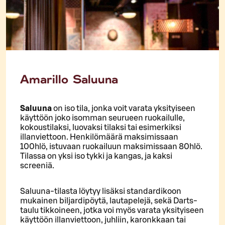
Amarillo Saluuna
Saluuna
on iso tila, jonka voit varata yksityiseen
käyttöön joko isomman seurueen ruokailulle,
kokoustilaksi, luovaksi tilaksi tai esimerkiksi
illanviettoon. Henkilömäärä maksimissaan
100hlö, istuvaan ruokailuun maksimissaan 80hlö.
Tilassa on yksi iso tykki ja kangas, ja kaksi
screeniä.
Saluuna-tilasta löytyy lisäksi standardikoon
mukainen biljardipöytä, lautapelejä, sekä Darts-
taulu tikkoineen, jotka voi myös varata yksityiseen
käyttöön illanviettoon, juhliin, karonkkaan tai