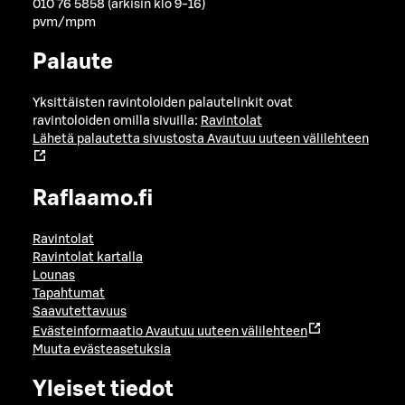
010 76 5858 (arkisin klo 9-16)
pvm/mpm
Palaute
Yksittäisten ravintoloiden palautelinkit ovat
ravintoloiden omilla sivuilla:
Ravintolat
Lähetä palautetta sivustosta
Avautuu uuteen välilehteen
Raflaamo.fi
Ravintolat
Ravintolat kartalla
Lounas
Tapahtumat
Saavutettavuus
Evästeinformaatio
Avautuu uuteen välilehteen
Muuta evästeasetuksia
Yleiset tiedot