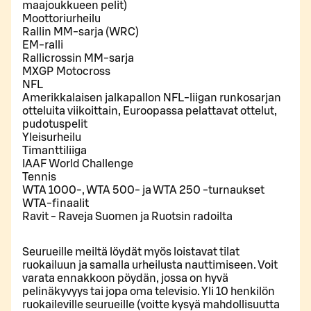
maajoukkueen pelit)
Moottoriurheilu
Rallin MM-sarja (WRC)
EM-ralli
Rallicrossin MM-sarja
MXGP Motocross
NFL
Amerikkalaisen jalkapallon NFL-liigan runkosarjan
otteluita viikoittain, Euroopassa pelattavat ottelut,
pudotuspelit
Yleisurheilu
Timanttiliiga
IAAF World Challenge
Tennis
WTA 1000-, WTA 500- ja WTA 250 -turnaukset
WTA-finaalit
Ravit - Raveja Suomen ja Ruotsin radoilta
Seurueille meiltä löydät myös loistavat tilat
ruokailuun ja samalla urheilusta nauttimiseen. Voit
varata ennakkoon pöydän, jossa on hyvä
pelinäkyvyys tai jopa oma televisio. Yli 10 henkilön
ruokaileville seurueille (voitte kysyä mahdollisuutta