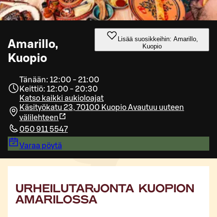
Lisää suosikkeihin: Amarillo,
Amarillo,
Kuopio
Kuopio
Tänään: 12:00 - 21:00
Keittiö: 12:00 - 20:30
Katso kaikki aukioloajat
Käsityökatu 23, 70100 Kuopio
Avautuu uuteen
välilehteen
050 911 5547
Varaa pöytä
URHEILUTARJONTA KUOPION
AMARILOSSA