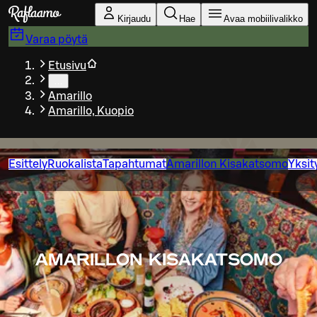
Siirry pääsisältöön
Kirjaudu
Hae
Avaa mobiilivalikko
Varaa pöytä
Etusivu
…
Amarillo
Amarillo, Kuopio
Esittely
Ruokalista
Tapahtumat
Amarillon Kisakatsomo
Yksit
AMARILLON KISAKATSOMO