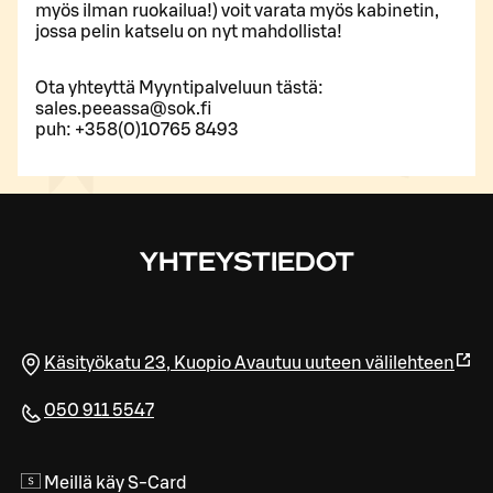
myös ilman ruokailua!) voit varata myös kabinetin,
jossa pelin katselu on nyt mahdollista!
Ota yhteyttä Myyntipalveluun tästä:
sales.peeassa@sok.fi
puh: +358(0)10765 8493
YHTEYSTIEDOT
Käsityökatu 23
,
Kuopio
Avautuu uuteen välilehteen
050 911 5547
Meillä käy S-Card