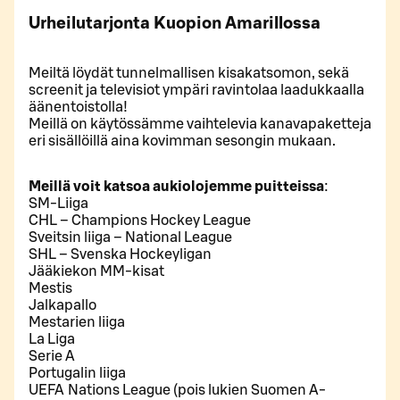
Urheilutarjonta Kuopion Amarillossa
Meiltä löydät tunnelmallisen kisakatsomon, sekä
screenit ja televisiot ympäri ravintolaa laadukkaalla
äänentoistolla!
Meillä on käytössämme vaihtelevia kanavapaketteja
eri sisällöillä aina kovimman sesongin mukaan.
Meillä voit katsoa aukiolojemme puitteissa
:
SM-Liiga
CHL – Champions Hockey League
Sveitsin liiga – National League
SHL – Svenska Hockeyligan
Jääkiekon MM-kisat
Mestis
Jalkapallo
Mestarien liiga
La Liga
Serie A
Portugalin liiga
UEFA Nations League (pois lukien Suomen A-