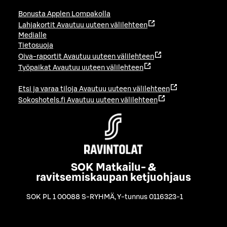
Bonusta Applen Lompakolla
Lahjakortit
Avautuu uuteen välilehteen
Medialle
Tietosuoja
Oiva-raportit
Avautuu uuteen välilehteen
Työpaikat
Avautuu uuteen välilehteen
Etsi ja varaa tiloja
Avautuu uuteen välilehteen
Sokoshotels.fi
Avautuu uuteen välilehteen
SOK Matkailu- &
ravitsemiskaupan ketjuohjaus
SOK PL 1 00088 S-RYHMÄ
,
Y-tunnus 0116323-1