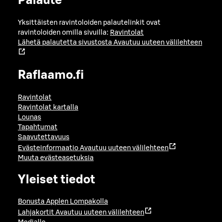
Palaute
Yksittäisten ravintoloiden palautelinkit ovat
ravintoloiden omilla sivuilla:
Ravintolat
Lähetä palautetta sivustosta
Avautuu uuteen välilehteen
Raflaamo.fi
Ravintolat
Ravintolat kartalla
Lounas
Tapahtumat
Saavutettavuus
Evästeinformaatio
Avautuu uuteen välilehteen
Muuta evästeasetuksia
Yleiset tiedot
Bonusta Applen Lompakolla
Lahjakortit
Avautuu uuteen välilehteen