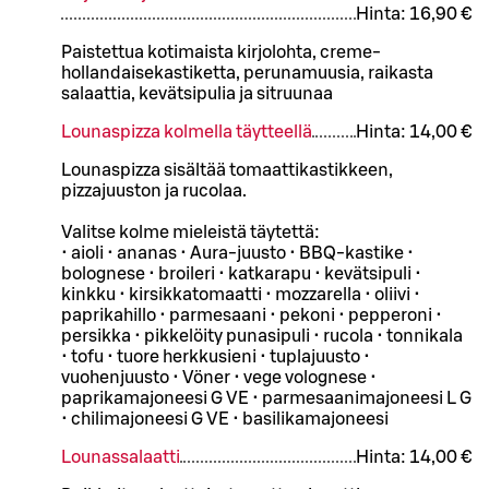
Hinta:
16,90 €
Paistettua kotimaista kirjolohta, creme-
hollandaisekastiketta, perunamuusia, raikasta
salaattia, kevätsipulia ja sitruunaa
Lounaspizza kolmella täytteellä
Hinta:
14,00 €
Lounaspizza sisältää tomaattikastikkeen,
pizzajuuston ja rucolaa.
Valitse kolme mieleistä täytettä:
• aioli • ananas • Aura-juusto • BBQ-kastike •
bolognese • broileri • katkarapu • kevätsipuli •
kinkku • kirsikkatomaatti • mozzarella • oliivi •
paprikahillo • parmesaani • pekoni • pepperoni •
persikka • pikkelöity punasipuli • rucola • tonnikala
• tofu • tuore herkkusieni • tuplajuusto •
vuohenjuusto • Vöner • vege volognese •
paprikamajoneesi G VE • parmesaanimajoneesi L G
• chilimajoneesi G VE • basilikamajoneesi
Lounassalaatti
Hinta:
14,00 €