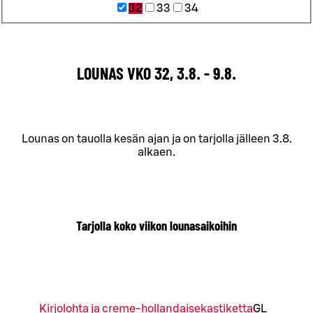
32
33
34
LOUNAS VKO 32, 3.8. - 9.8.
Lounas on tauolla kesän ajan ja on tarjolla jälleen 3.8.
alkaen.
Tarjolla koko viikon lounasaikoihin
Kirjolohta ja creme-hollandaisekastiketta
G
L