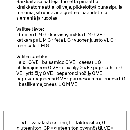
Raikkaita salaatteja, tuoretta pinaattia,
kirsikkatomaattia, oliiveja, pikkelöityä punasipulia,
melonia, sitruunavinaigretteä, paahdettuja
siemeniä ja rucolaa.
Valitse täyte:
• broileri L M G • kasvispyörykkä L M G VE •
katkarapu L M G • feta L G • vuohenjuusto VL G •
tonnikala L M G
Valitse kastike:
• aioli G VE • balsamico G VE • caesar L G •
chilimajoneesi G VE • oliiviöljy G VE • paprikahillo G
VE • yrttiöljy G VE • peperoncinoöljy G VE •
paprikamajoneesi G VE • parmesaanimajoneesi L G
• basilikamajoneesi L G M VE
VL = vähälaktoosinen, L = laktoositon, G =
gluteeniton, GP = gluteeniton pyynnöstä, VE =