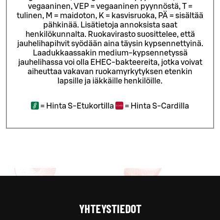
vegaaninen, VEP = vegaaninen pyynnöstä, T =
tulinen, M = maidoton, K = kasvisruoka, PÄ = sisältää
pähkinää. Lisätietoja annoksista saat
henkilökunnalta.
Ruokavirasto suosittelee, että
jauhelihapihvit syödään aina täysin kypsennettyinä.
Laadukkaassakin medium-kypsennetyssä
jauhelihassa voi olla EHEC-bakteereita, jotka voivat
aiheuttaa vakavan ruokamyrkytyksen etenkin
lapsille ja iäkkäille henkilöille.
=
Hinta S-Etukortilla
=
Hinta S-Cardilla
YHTEYSTIEDOT