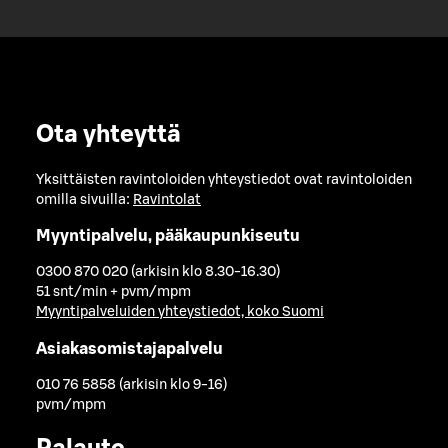
Ota yhteyttä
Yksittäisten ravintoloiden yhteystiedot ovat ravintoloiden
omilla sivuilla:
Ravintolat
Myyntipalvelu, pääkaupunkiseutu
0300 870 020 (arkisin klo 8.30-16.30)
51 snt/min + pvm/mpm
Myyntipalveluiden yhteystiedot, koko Suomi
Asiakasomistajapalvelu
010 76 5858 (arkisin klo 9-16)
pvm/mpm