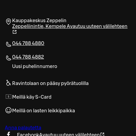
Kauppakeskus Zeppelin
Zeppeliinintie
,
Kempele
Avautuu uuteen välilehteen
044 788 4880
044 788 4882
Uusi puhelinnumero
Ravintolaan on pääsy pyörätuolilla
Meillä käy S-Card
Meillä on lasten leikkipaikka
Anna palautetta
Facebook
Avautuu uuteen välilehteen