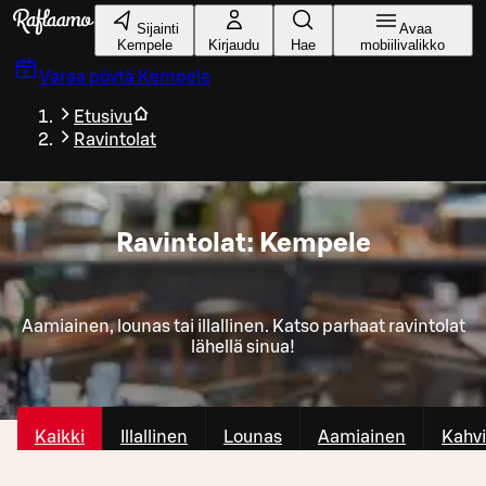
Siirry pääsisältöön
Sijainti
Avaa
Kempele
Kirjaudu
Hae
mobiilivalikko
Varaa pöytä
Kempele
Etusivu
Ravintolat
Ravintolat: Kempele
Aamiainen, lounas tai illallinen. Katso parhaat ravintolat
lähellä sinua!
Kaikki
Illallinen
Lounas
Aamiainen
Kahvi