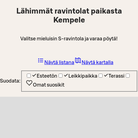
Lähimmät ravintolat paikasta
Kempele
Valitse mieluisin S-ravintola ja varaa pöytä!
Näytä listana
Näytä kartalla
Esteetön
Leikkipaikka
Terassi
Suodata:
Omat suosikit