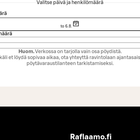
Valitse päivä ja henkilömäärä
ärä
to 6.8.
määrä
Huom.
Verkossa on tarjolla vain osa pöydistä.
käli et löydä sopivaa aikaa, ota yhteyttä ravintolaan ajantasai
pöytävaraustilanteen tarkistamiseksi.
Raflaamo.fi