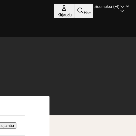
Hae
Kirjaudu
sijaintia