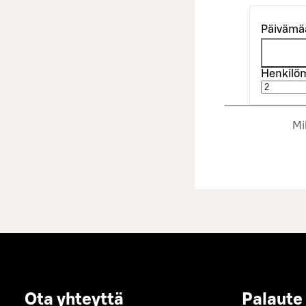
Päivämä
Henkilö
Mi
Ota yhteyttä
Palaute