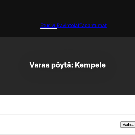
Etusivu
Ravintolat
Tapahtumat
Varaa pöytä: Kempele
Vaihda 