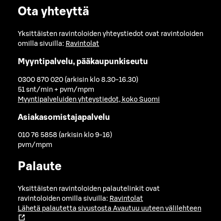
Ota yhteyttä
Yksittäisten ravintoloiden yhteystiedot ovat ravintoloiden
omilla sivuilla:
Ravintolat
Myyntipalvelu, pääkaupunkiseutu
0300 870 020 (arkisin klo 8.30-16.30)
51 snt/min + pvm/mpm
Myyntipalveluiden yhteystiedot, koko Suomi
Asiakasomistajapalvelu
010 76 5858 (arkisin klo 9-16)
pvm/mpm
Palaute
Yksittäisten ravintoloiden palautelinkit ovat
ravintoloiden omilla sivuilla:
Ravintolat
Lähetä palautetta sivustosta
Avautuu uuteen välilehteen