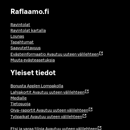
Raflaamo.fi
Ravintolat
Ravintolat kartalla
Lounas
Tapahtumat
Saavutettavuus
Evästeinformaatio
Avautuu uuteen välilehteen
Muuta evästeasetuksia
Yleiset tiedot
Bonusta Applen Lompakolla
Lahjakortit
Avautuu uuteen välilehteen
Medialle
Tietosuoja
Oiva-raportit
Avautuu uuteen välilehteen
Työpaikat
Avautuu uuteen välilehteen
Etsi ja varaa tiloja
Avautuu uuteen välilehteen