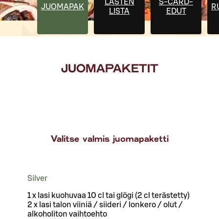
LASTEN
S-CARD-
JUOMAPAKETIT
R
LISTA
EDUT
JUOMAPAKETIT
Valitse valmis juomapaketti
Silver
1 x lasi kuohuvaa 10 cl tai glögi (2 cl terästetty)
2 x lasi talon viiniä / siideri / lonkero / olut /
alkoholiton vaihtoehto