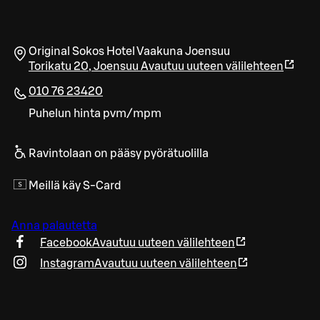
Original Sokos Hotel Vaakuna Joensuu
Torikatu 20
,
Joensuu
Avautuu uuteen välilehteen
010 76 23420
Puhelun hinta pvm/mpm
Ravintolaan on pääsy pyörätuolilla
Meillä käy S-Card
Anna palautetta
Facebook
Avautuu uuteen välilehteen
Instagram
Avautuu uuteen välilehteen