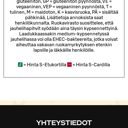
gluteeniton, GP = gluteeniton pyynnöstä, VE =
vegaaninen, VEP = vegaaninen pyynnöstä, T =
tulinen, M = maidoton, K = kasvisruoka, PÄ = sisältää
pähkinää. Lisätietoja annoksista saat
henkilökunnalta.
Ruokavirasto suosittelee, että
jauhelihapihvit syödään aina täysin kypsennettyinä.
Laadukkaassakin medium-kypsennetyssä
jauhelihassa voi olla EHEC-bakteereita, jotka voivat
aiheuttaa vakavan ruokamyrkytyksen etenkin
lapsille ja iäkkäille henkilöille.
=
Hinta S-Etukortilla
=
Hinta S-Cardilla
YHTEYSTIEDOT