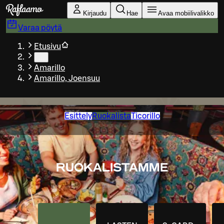
Siirry pääsisältöön
Kirjaudu
Hae
Avaa mobiilivalikko
Varaa pöytä
Etusivu
…
Amarillo
Amarillo, Joensuu
Esittely
Ruokalista
Ticorillo
RUOKALISTAMME