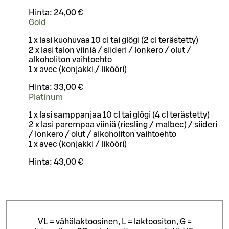
Hinta:
24,00 €
Gold
1 x lasi kuohuvaa 10 cl tai glögi (2 cl terästetty)
2 x lasi talon viiniä / siideri / lonkero / olut /
alkoholiton vaihtoehto
1 x avec (konjakki / likööri)
Hinta:
33,00 €
Platinum
1 x lasi samppanjaa 10 cl tai glögi (4 cl terästetty)
2 x lasi parempaa viiniä (riesling / malbec) / siideri
/ lonkero / olut / alkoholiton vaihtoehto
1 x avec (konjakki / likööri)
Hinta:
43,00 €
VL = vähälaktoosinen, L = laktoositon, G =