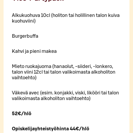
Alkukuohuva 10cl (holiton tai holillinen talon kuiva
kuohuviini)
Burgerbuffa
Kahvi ja pieni makea
Mieto ruokajuoma (hanaolut, -siideri, -lonkero,
talon viini 12cl tai talon valikoimasta alkoholiton
vaihtoehto)
Väkevä avec (esim. konjakki, viski, likööri tai talon
valikoimasta alkoholiton vaihtoehto)
52€/hlö
Opiskelijayhteistyöhinta 44€/hlö