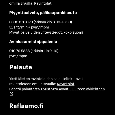
omilla sivuilla:
Ravintolat
Myyntipalvelu, pääkaupunkiseutu
0300 870 020 (arkisin klo 8.30-16.30)
51 snt/min + pvm/mpm
Myyntipalveluiden yhteystiedot, koko Suomi
Asiakasomistajapalvelu
010 76 5858 (arkisin klo 9-16)
pvm/mpm
Palaute
Yksittäisten ravintoloiden palautelinkit ovat
ravintoloiden omilla sivuilla:
Ravintolat
Lähetä palautetta sivustosta
Avautuu uuteen välilehteen
Raflaamo.fi