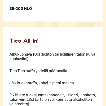
25-100 HLÖ
Tico All In!
Alkukuohuva 10cl (holiton tai holillinen talon kuiva
kuohuviini)
Tico Tico buffa yhdellä pääruoalla
Jälkiruokabuffa, kahvi ja pieni makea
2 x Mieto ruokajuoma (hanaolut, -siideri, -lonkero,
talon viini 12cl tai talon valikoimasta alkoholiton
vaihtoehto)