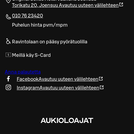
Torikatu 20
,
Joensuu
Avautuu uuteen välilehteen
010 76 23420
Puhelun hinta pvm/mpm
Ravintolaan on pääsy pyörätuolilla
Meillä käy S-Card
Anna palautetta
Facebook
Avautuu uuteen välilehteen
Instagram
Avautuu uuteen välilehteen
AUKIOLOAJAT