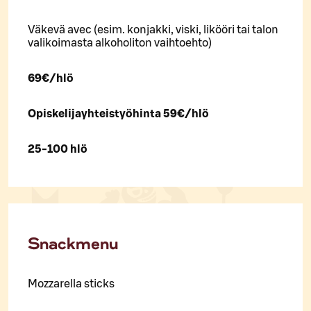
Väkevä avec (esim. konjakki, viski, likööri tai talon
valikoimasta alkoholiton vaihtoehto)
69€/hlö
Opiskelijayhteistyöhinta 59€/hlö
25-100 hlö
Snackmenu
Mozzarella sticks