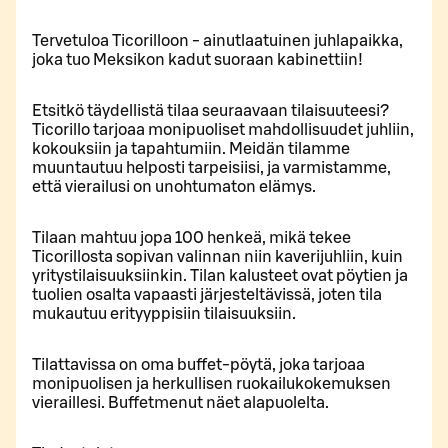
Tervetuloa Ticorilloon - ainutlaatuinen juhlapaikka,
joka tuo Meksikon kadut suoraan kabinettiin!
Etsitkö täydellistä tilaa seuraavaan tilaisuuteesi?
Ticorillo tarjoaa monipuoliset mahdollisuudet juhliin,
kokouksiin ja tapahtumiin. Meidän tilamme
muuntautuu helposti tarpeisiisi, ja varmistamme,
että vierailusi on unohtumaton elämys.
Tilaan mahtuu jopa 100 henkeä, mikä tekee
Ticorillosta sopivan valinnan niin kaverijuhliin, kuin
yritystilaisuuksiinkin. Tilan kalusteet ovat pöytien ja
tuolien osalta vapaasti järjesteltävissä, joten tila
mukautuu erityyppisiin tilaisuuksiin.
Tilattavissa on oma buffet-pöytä, joka tarjoaa
monipuolisen ja herkullisen ruokailukokemuksen
vieraillesi. Buffetmenut näet alapuolelta.