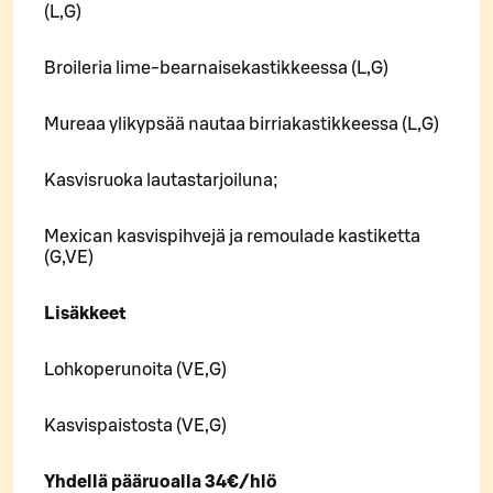
(L,G)
Broileria lime-bearnaisekastikkeessa (L,G)
Mureaa ylikypsää nautaa birriakastikkeessa (L,G)
Kasvisruoka lautastarjoiluna;
Mexican kasvispihvejä ja remoulade kastiketta
(G,VE)
Lisäkkeet
Lohkoperunoita (VE,G)
Kasvispaistosta (VE,G)
Yhdellä pääruoalla 34€/hlö