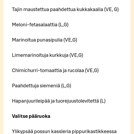
Tajin maustettua paahdettua kukkakaalia (VE, G)
Meloni-fetasalaattia (L,G)
Marinoitua punasipulia (VE,G)
Limemarinoituja kurkkuja (VE,G)
Chimichurri-tomaattia ja rucolaa (VE,G)
Paahdettuja siemeniä (L,G)
Hapanjuurileipää ja tuorejuustolevitettä (L)
Valitse pääruoka
Ylikypsää possun kassleria pippurikastikkeessa