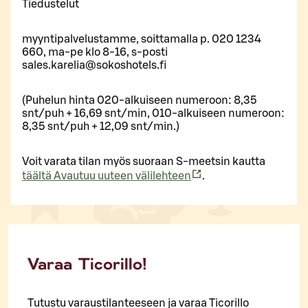
Tiedustelut
myyntipalvelustamme, soittamalla p. 020 1234
660, ma-pe klo 8-16, s-posti
sales.karelia@sokoshotels.fi
(Pu­he­lun hinta 020-al­kui­seen nu­me­roon: 8,35
snt/puh + 16,69 snt/min, 010-al­kui­seen nu­me­roon:
8,35 snt/puh + 12,09 snt/min.)
Voit varata tilan myös suoraan S-meetsin kautta
täältä
Avautuu uuteen välilehteen
.
Varaa Ticorillo!
Tutustu varaustilanteeseen ja varaa Ticorillo