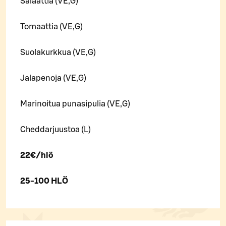
Salaattia (VE,G)
Tomaattia (VE,G)
Suolakurkkua (VE,G)
Jalapenoja (VE,G)
Marinoitua punasipulia (VE,G)
Cheddarjuustoa (L)
22€/hlö
25-100 HLÖ