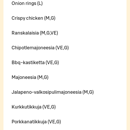
Onion rings (L)
Crispy chicken (M,G)
Ranskalaisia (M,G,VE)
Chipotlemajoneesia (VE,G)
Bbq-kastiketta (VE,G)
Majoneesia (M,G)
Jalapeno-valkosipulimajoneesia (M,G)
Kurkkutikkuja (VE,G)
Porkkanatikkuja (VE,G)