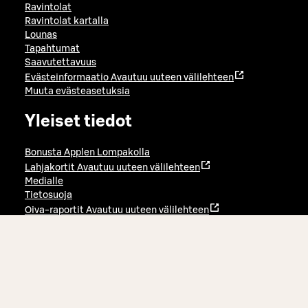
Ravintolat
Ravintolat kartalla
Lounas
Tapahtumat
Saavutettavuus
Evästeinformaatio
Avautuu uuteen välilehteen
Muuta evästeasetuksia
Yleiset tiedot
Bonusta Applen Lompakolla
Lahjakortit
Avautuu uuteen välilehteen
Medialle
Tietosuoja
Oiva-raportit
Avautuu uuteen välilehteen
Työpaikat
Avautuu uuteen välilehteen
Etsi ja varaa tiloja
Avautuu uuteen välilehteen
Sokoshotels.fi
Avautuu uuteen välilehteen