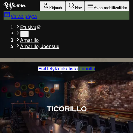
Siirry pääsisältöön
Kirjaudu
Hae
Avaa mobiilivalikko
Varaa pöytä
Etusivu
…
Amarillo
Amarillo, Joensuu
Esittely
Ruokalista
Ticorillo
TICORILLO