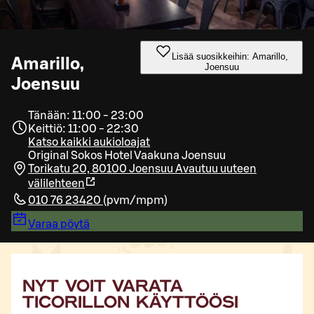
Lisää suosikkeihin: Amarillo,
Amarillo,
Joensuu
Joensuu
Tänään: 11:00 - 23:00
Keittiö: 11:00 - 22:30
Katso kaikki aukioloajat
Original Sokos Hotel Vaakuna Joensuu
Torikatu 20, 80100 Joensuu
Avautuu uuteen
välilehteen
010 76 23420
(
pvm/mpm
)
Varaa pöytä
NYT VOIT VARATA
TICORILLON KÄYTTÖÖSI