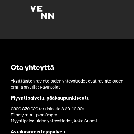
Ota yhteyttä
Yksittäisten ravintoloiden yhteystiedot ovat ravintoloiden
omilla sivuilla:
Ravintolat
Myyntipalvelu, pääkaupunkiseutu
0300 870 020 (arkisin klo 8.30-16.30)
51 snt/min + pvm/mpm
Myyntipalveluiden yhteystiedot, koko Suomi
Asiakasomistajapalvelu