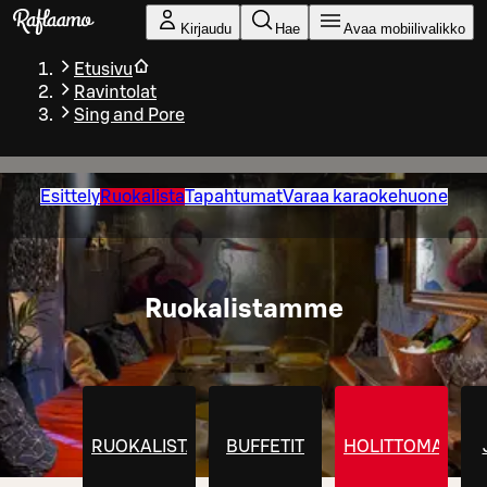
Siirry pääsisältöön
Kirjaudu
Hae
Avaa mobiilivalikko
Etusivu
Ravintolat
Sing and Pore
Esittely
Ruokalista
Tapahtumat
Varaa karaokehuone
Ruokalistamme
RUOKALISTA
BUFFETIT
HOLITTOMAT