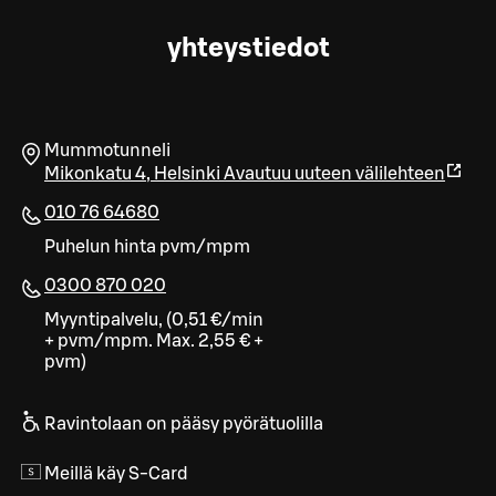
yhteystiedot
Mummotunneli
Mikonkatu 4
,
Helsinki
Avautuu uuteen välilehteen
010 76 64680
Puhelun hinta pvm/mpm
0300 870 020
Myyntipalvelu, (0,51 €/min
+ pvm/mpm. Max. 2,55 € +
pvm)
Ravintolaan on pääsy pyörätuolilla
Meillä käy S-Card