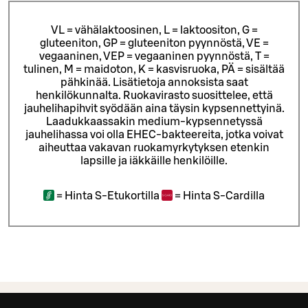
VL = vähälaktoosinen, L = laktoositon, G =
gluteeniton, GP = gluteeniton pyynnöstä, VE =
vegaaninen, VEP = vegaaninen pyynnöstä, T =
tulinen, M = maidoton, K = kasvisruoka, PÄ = sisältää
pähkinää. Lisätietoja annoksista saat
henkilökunnalta.
Ruokavirasto suosittelee, että
jauhelihapihvit syödään aina täysin kypsennettyinä.
Laadukkaassakin medium-kypsennetyssä
jauhelihassa voi olla EHEC-bakteereita, jotka voivat
aiheuttaa vakavan ruokamyrkytyksen etenkin
lapsille ja iäkkäille henkilöille.
=
Hinta S-Etukortilla
=
Hinta S-Cardilla