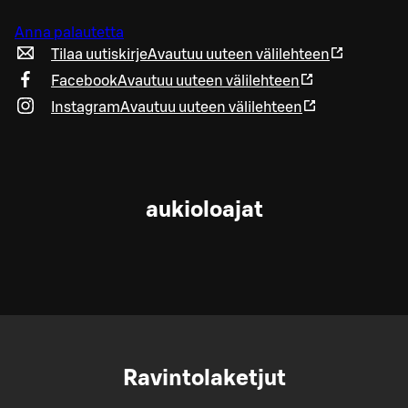
Anna palautetta
Tilaa uutiskirje
Avautuu uuteen välilehteen
Facebook
Avautuu uuteen välilehteen
Instagram
Avautuu uuteen välilehteen
aukioloajat
Ravintolaketjut