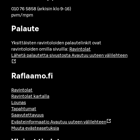
010 76 5858 (arkisin klo 9-16)
pvm/mpm
Palaute
Yksittäisten ravintoloiden palautelinkit ovat
ravintoloiden omilla sivuilla:
Ravintolat
Lähetä palautetta sivustosta
Avautuu uuteen välilehteen
Raflaamo.fi
Ravintolat
Ravintolat kartalla
Lounas
Tapahtumat
Saavutettavuus
Evästeinformaatio
Avautuu uuteen välilehteen
Muuta evästeasetuksia