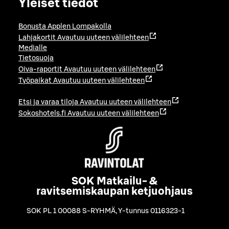
Yleiset tiedot
Bonusta Applen Lompakolla
Lahjakortit
Avautuu uuteen välilehteen
Medialle
Tietosuoja
Oiva-raportit
Avautuu uuteen välilehteen
Työpaikat
Avautuu uuteen välilehteen
Etsi ja varaa tiloja
Avautuu uuteen välilehteen
Sokoshotels.fi
Avautuu uuteen välilehteen
SOK Matkailu- &
ravitsemiskaupan ketjuohjaus
SOK PL 1 00088 S-RYHMÄ
,
Y-tunnus 0116323-1