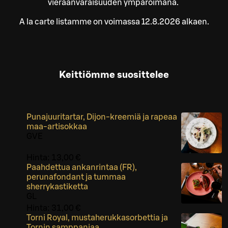
vieraanvaraisuuden ympäröimänä. ​
A la carte listamme on voimassa 12.8.2026 alkaen.
Keittiömme suosittelee
Punajuuritartar, Dijon-kreemiä ja rapeaa
maa-artisokkaa
G
VE
Hinta:
13,00 €
Paahdettua ankanrintaa (FR),
perunafondant ja tummaa
sherrykastiketta
G
L
Hinta:
31,00 €
Torni Royal, mustaherukkasorbettia ja
Tornin samppanjaa