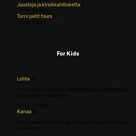
Juustoja ja kirsikkahilloketta
G
Hinta:
15,00 €
Torni petit fours
G
Hinta:
7,90 €
For Kids
Lohta
G
L
Kotimaista kirjolohta, perunamuusia, porkkanaa ja
hollandaise-kastiketta
Hinta:
13,90 €
Kanaa
G
L
Kotimaista kananrintaa, ranskalaisia perunoita ja
porkkanaa