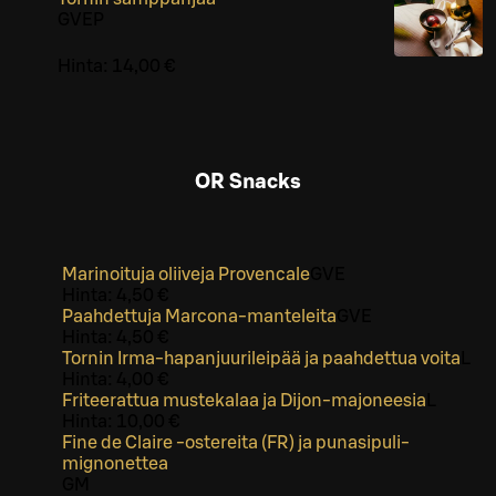
G
VEP
Hinta:
14,00 €
OR Snacks
Marinoituja oliiveja Provencale
G
VE
Hinta:
4,50 €
Paahdettuja Marcona-manteleita
G
VE
Hinta:
4,50 €
Tornin Irma-hapanjuurileipää ja paahdettua voita
L
Hinta:
4,00 €
Friteerattua mustekalaa ja Dijon-majoneesia
L
Hinta:
10,00 €
Fine de Claire -ostereita (FR) ja punasipuli-
mignonettea
G
M