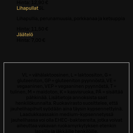
Hinta:
12,90 €
Lihapullat
G
L
Lihapullia, perunamuusia, porkkanaa ja ketsuppia
Hinta:
11,50 €
Jäätelö
Hinta:
7,00 €
VL = vähälaktoosinen, L = laktoositon, G =
gluteeniton, GP = gluteeniton pyynnöstä, VE =
vegaaninen, VEP = vegaaninen pyynnöstä, T =
tulinen, M = maidoton, K = kasvisruoka, PÄ = sisältää
pähkinää. Lisätietoja annoksista saat
henkilökunnalta.
Ruokavirasto suosittelee, että
jauhelihapihvit syödään aina täysin kypsennettyinä.
Laadukkaassakin medium-kypsennetyssä
jauhelihassa voi olla EHEC-bakteereita, jotka voivat
aiheuttaa vakavan ruokamyrkytyksen etenkin
lapsille ja iäkkäille henkilöille.