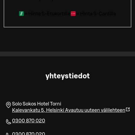
=
Hinta S-Etukortilla
=
Hinta S-Cardilla
yhteystiedot
Solo Sokos Hotel Torni
Kalevankatu 5
,
Helsinki
Avautuu uuteen välilehteen
0300 870 020
0300 870 020