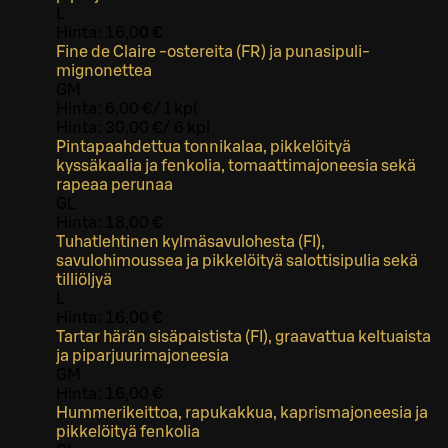
L
Hinta:
16,00 €
Fine de Claire -ostereita (FR) ja punasipuli-
mignonettea
G
M
Hinta:
6,00 €
/
1 kpl
Hinta:
30,00 €
/
6 kpl
Pintapaahdettua tonnikalaa, pikkelöityä
kyssäkaalia ja fenkolia, tomaattimajoneesia sekä
rapeaa perunaa
G
L
Hinta:
18,00 €
Tuhatlehtinen kylmäsavulohesta (FI),
savulohimoussea ja pikkelöityä salottisipulia sekä
tilliöljyä
L
Hinta:
16,00 €
Tartar härän sisäpaistista (FI), graavattua keltuaista
ja piparjuurimajoneesia
G
M
Hinta:
16,00 €
Hummerikeittoa, rapukakkua, kaprismajoneesia ja
pikkelöityä fenkolia