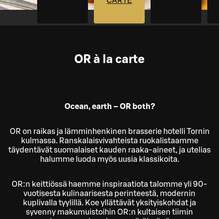
CARTE
OR à la carte
Ocean, earth – OR both?
OR on raikas ja lämminhenkinen brasserie hotelli Tornin
kulmassa. Ranskalaisvivahteista ruokalistaamme
täydentävät suomalaiset kauden raaka-aineet, ja utelias
halumme luoda myös uusia klassikoita.
​OR:n keittiössä haemme inspiraatiota talomme yli 90-
vuotisesta kulinaarisesta perinteestä, modernin
kuplivalla tyylillä. Koe yllättävät yksityiskohdat ja
syvenny makumuistoihin OR:n kultaisen tiimin