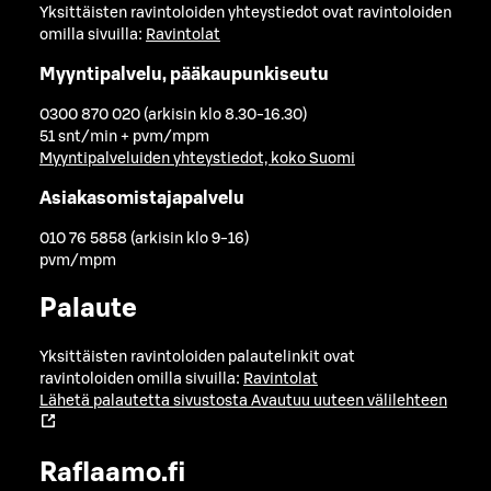
Yksittäisten ravintoloiden yhteystiedot ovat ravintoloiden
omilla sivuilla:
Ravintolat
Myyntipalvelu, pääkaupunkiseutu
0300 870 020 (arkisin klo 8.30-16.30)
51 snt/min + pvm/mpm
Myyntipalveluiden yhteystiedot, koko Suomi
Asiakasomistajapalvelu
010 76 5858 (arkisin klo 9-16)
pvm/mpm
Palaute
Yksittäisten ravintoloiden palautelinkit ovat
ravintoloiden omilla sivuilla:
Ravintolat
Lähetä palautetta sivustosta
Avautuu uuteen välilehteen
Raflaamo.fi