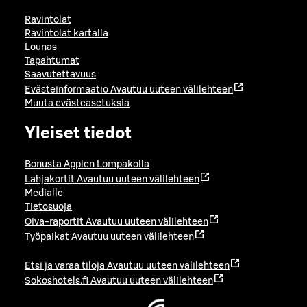
Ravintolat
Ravintolat kartalla
Lounas
Tapahtumat
Saavutettavuus
Evästeinformaatio
Avautuu uuteen välilehteen
Muuta evästeasetuksia
Yleiset tiedot
Bonusta Applen Lompakolla
Lahjakortit
Avautuu uuteen välilehteen
Medialle
Tietosuoja
Oiva-raportit
Avautuu uuteen välilehteen
Työpaikat
Avautuu uuteen välilehteen
Etsi ja varaa tiloja
Avautuu uuteen välilehteen
Sokoshotels.fi
Avautuu uuteen välilehteen