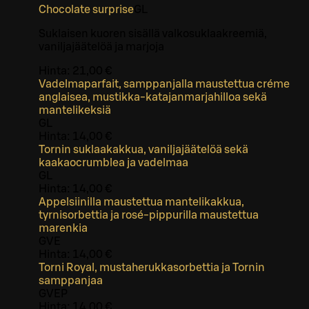
Chocolate surprise
G
L
Suklaisen kuoren sisällä valkosuklaakreemiä,
vaniljajäätelöä ja marjoja
Hinta:
21,00 €
Vadelmaparfait, samppanjalla maustettua créme
anglaisea, mustikka-katajanmarjahilloa sekä
mantelikeksiä
G
L
Hinta:
14,00 €
Tornin suklaakakkua, vaniljajäätelöä sekä
kaakaocrumblea ja vadelmaa
G
L
Hinta:
14,00 €
Appelsiinilla maustettua mantelikakkua,
tyrnisorbettia ja rosé-pippurilla maustettua
marenkia
G
VE
Hinta:
14,00 €
Torni Royal, mustaherukkasorbettia ja Tornin
samppanjaa
G
VEP
Hinta:
14,00 €