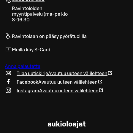
Ravintoloiden
myyntipalvelu (ma-pe klo
8-16.30
Ravintolaan on pääsy pyörätuolilla
Meillä käy S-Card
Anna palautetta
Tilaa uutiskirje
Avautuu uuteen välilehteen
Facebook
Avautuu uuteen välilehteen
Instagram
Avautuu uuteen välilehteen
aukioloajat