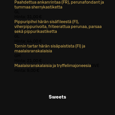
Paahdettua ankanrintaa (FR), perunafondant ja
tummaa sherrykastiketta
G
L
Hinta:
31,00 €
Pippuripihvi härän sisäfileestä (FI),
viherpippurivoita, friteerattua perunaa, parsaa
sekä pippurikastiketta
G
L
Hinta:
44,00 €
Tornin tartar härän sisäpaistista (FI) ja
maalaisranskalaisia
G
M
Hinta:
21,00 €
Maalaisranskalaisia ja tryffelimajoneesia
G
VE
Hinta:
9,00 €
Sweets