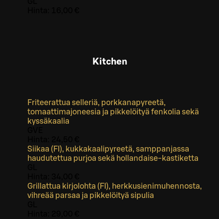
G
L
Hinta:
16,00 €
Kitchen
Friteerattua selleriä, porkkanapyreetä,
tomaattimajoneesia ja pikkelöityä fenkolia sekä
kyssäkaalia
G
VE
Hinta:
24,50 €
Siikaa (FI), kukkakaalipyreetä, samppanjassa
haudutettua purjoa sekä hollandaise-kastiketta
G
L
Hinta:
34,00 €
Grillattua kirjolohta (FI), herkkusienimuhennosta,
vihreää parsaa ja pikkelöityä sipulia
G
L
Hinta:
29,00 €