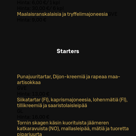
Hinta:
6,00 €
/
1 kpl
Hinta:
30,00 €
/
6 kpl
Maalaisranskalaisia ja tryffelimajoneesia
G
VE
Hinta:
9,00 €
Starters
Punajuuritartar, Dijon-kreemiä ja rapeaa maa-
artisokkaa
G
VE
Hinta:
13,00 €
Siikatartar (FI), kaprismajoneesia, lohenmätiä (FI),
tillikreemiä ja saaristolaisleipää
G
L
Hinta:
16,00 €
Tornin skagen käsin kuorituista jäämeren
katkaravuista (NO), mallasleipää, mätiä ja tuoretta
piparjuurta