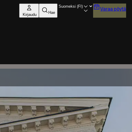
Varaa pöytä
Hae
Kirjaudu