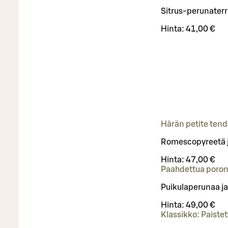
Sitrus-perunaterr
Hinta:
41,00 €
Härän petite tende
Romescopyreetä j
Hinta:
47,00 €
Paahdettua poronp
Puikulaperunaa ja
Hinta:
49,00 €
Klassikko: Paiste