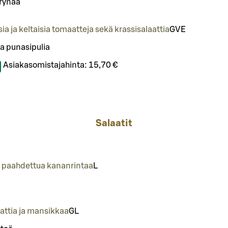
ärynää
ia ja keltaisia tomaatteja sekä krassisalaattia
G
VE
ua punasipulia
Asiakasomistajahinta:
15,70 €
Salaatit
a paahdettua kananrintaa
L
attia ja mansikkaa
G
L