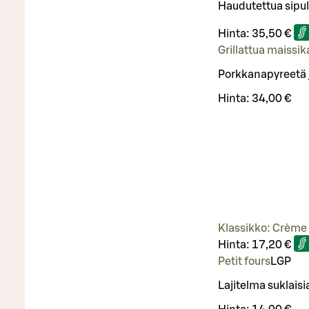
Haudutettua sipul
Hinta:
35,50 €
Grillattua maissi
Porkkanapyreetä j
Hinta:
34,00 €
Klassikko: Crème 
Hinta:
17,20 €
Petit fours
L
GP
Lajitelma suklaisi