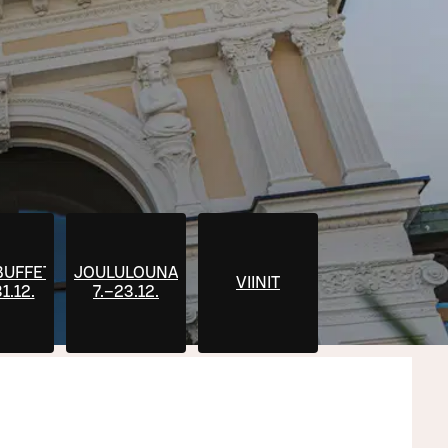
BUFFET
JOULULOUNAS
VIINIT
31.12.
7.–23.12.