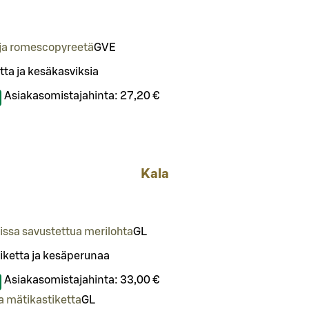
 ja romescopyreetä
G
VE
ta ja kesäkasviksia
Asiakasomistajahinta:
27,20 €
Kala
issa savustettua merilohta
G
L
tiketta ja kesäperunaa
Asiakasomistajahinta:
33,00 €
ja mätikastiketta
G
L