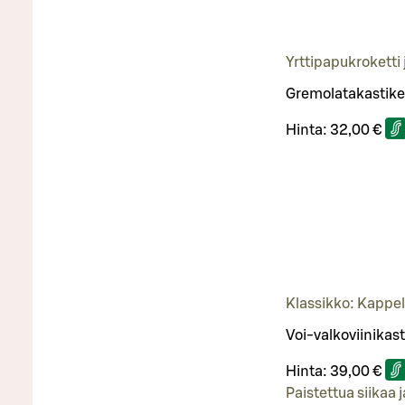
Yrttipapukroketti
Gremolatakastiket
Hinta:
32,00 €
Klassikko: Kappel
Voi-valkoviinikas
Hinta:
39,00 €
Paistettua siikaa 