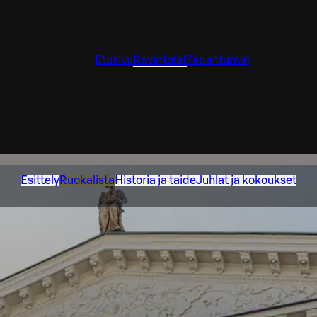
Etusivu
Ravintolat
Tapahtumat
Esittely
Ruokalista
Historia ja taide
Juhlat ja kokoukset