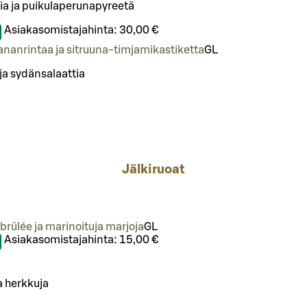
ia ja puikulaperunapyreetä
Asiakasomistajahinta:
30,00 €
kananrintaa ja sitruuna-timjamikastiketta
G
L
a sydänsalaattia
Jälkiruoat
brûlée ja marinoituja marjoja
G
L
Asiakasomistajahinta:
15,00 €
a herkkuja