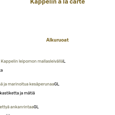
Kappelin à la carte
Alkuruoat
Kappelin leipomon mallasleivällä
L
ta
ää ja marinoitua kesäperunaa
G
L
kastiketta ja mätiä
ettyä ankanrintaa
G
L