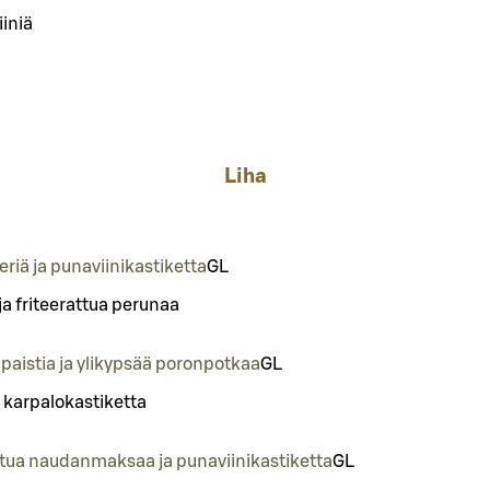
iiniä
Liha
riä ja punaviinikastiketta
G
L
a friteerattua perunaa
aistia ja ylikypsää poronpotkaa
G
L
 karpalokastiketta
ttua naudanmaksaa ja punaviinikastiketta
G
L