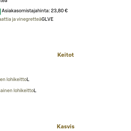
tteä
Asiakasomistajahinta:
23,80 €
attia ja vinegretteä
G
L
VE
Keitot
n lohikeitto
L
ainen lohikeitto
L
Kasvis