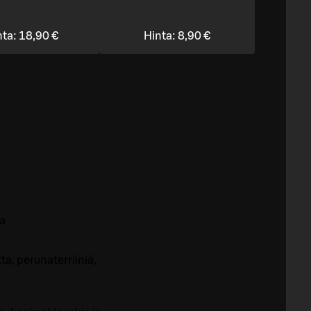
nta:
18,90 €
Hinta:
8,90 €
ia
ta, perunaterriiniä,