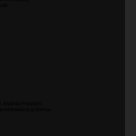
ipää
a
. Sisältää Fredde’s
nskalaisia ja grillattua