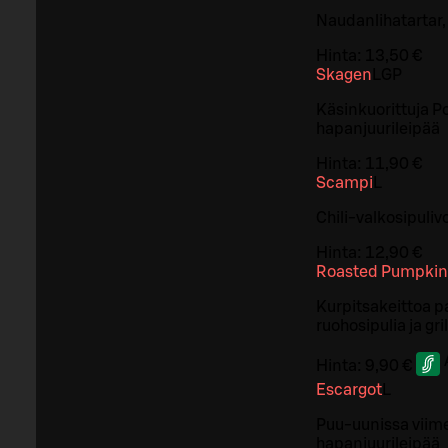
Naudanlihatartar, 
Hinta:
13,50 €
Skagen
L
GP
Käsinkuorittuja Po
hapanjuurileipää
Hinta:
11,90 €
Scampi
L
Chili-valkosipulivo
Hinta:
12,90 €
Roasted Pumpkin
Kurpitsakeittoa pa
ruohosipulia ja gr
Hinta:
9,90 €
Escargot
L
Puu-uunissa viimeis
hapanjuurileipää