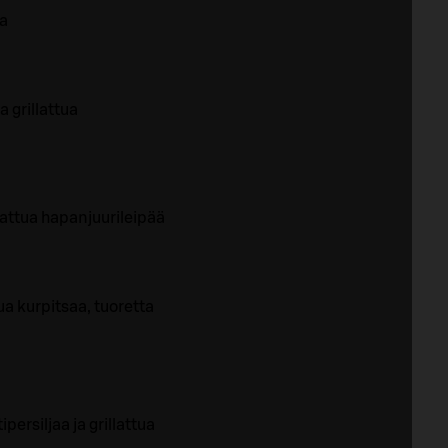
ia
 grillattua
llattua hapanjuurileipää
ua kurpitsaa, tuoretta
persiljaa ja grillattua