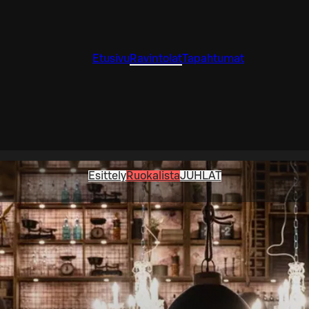
Etusivu
Ravintolat
Tapahtumat
Esittely
Ruokalista
JUHLAT