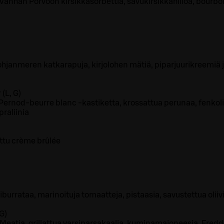
anhan Porvoon kirsikkasorbettia, savukirsikkahilloa, bourb
hjanmeren katkarapuja, kirjolohen mätiä, piparjuurikreemiä ja
 (L, G)
, Pernod-beurre blanc -kastiketta, krossattua perunaa, fenkolia
praliinia
ettu crème brûlée
burrataa, marinoituja tomaatteja, pistaasia, savustettua oliiviö
G)
 Meatia, grillattua varsiparsakaalia, kuminamajoneesia, Fredd