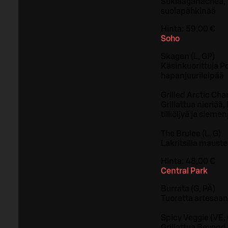
Suklaaganachea, V
suolapähkinää
Hinta:
59,00 €
Soho
Skagen (L, GP)
Käsinkuorittuja Po
hapanjuurileipää
Grilled Arctic Char
Grillattua nieriää
tilliöljyä ja siemen
The Brulee (L, G)
Lakritsilla maust
Hinta:
48,00 €
Central Park
Burrata (G, PÄ)
Tuoretta artesaani
Spicy Veggie (VE, 
Grillattua Beyond