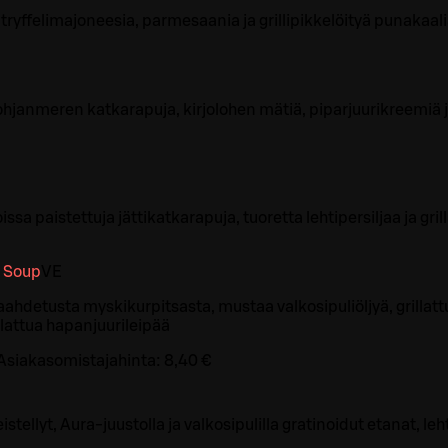
tryffelimajoneesia, parmesaania ja grillipikkelöityä punakaal
hjanmeren katkarapuja, kirjolohen mätiä, piparjuurikreemiä ja
issa paistettuja jättikatkarapuja, tuoretta lehtipersiljaa ja gri
 Soup
VE
ahdetusta myskikurpitsasta, mustaa valkosipuliöljyä, grillatt
illattua hapanjuurileipää
Asiakasomistajahinta:
8,40 €
tellyt, Aura-juustolla ja valkosipulilla gratinoidut etanat, lehti