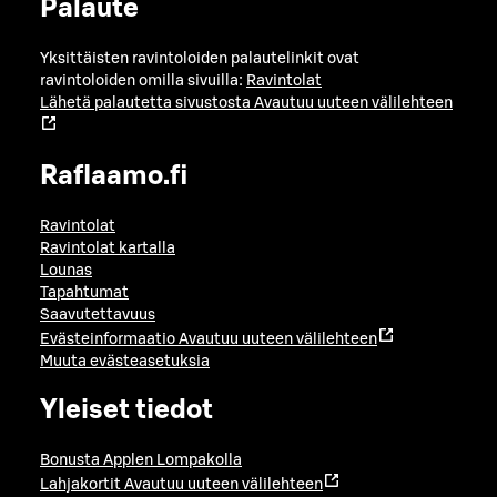
Palaute
Yksittäisten ravintoloiden palautelinkit ovat
ravintoloiden omilla sivuilla:
Ravintolat
Lähetä palautetta sivustosta
Avautuu uuteen välilehteen
Raflaamo.fi
Ravintolat
Ravintolat kartalla
Lounas
Tapahtumat
Saavutettavuus
Evästeinformaatio
Avautuu uuteen välilehteen
Muuta evästeasetuksia
Yleiset tiedot
Bonusta Applen Lompakolla
Lahjakortit
Avautuu uuteen välilehteen