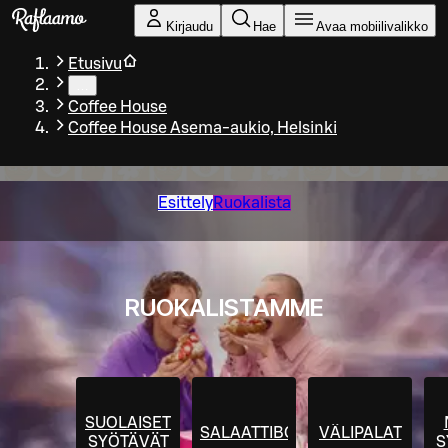
Siirry pääsisältöön
Kirjaudu
Hae
Avaa mobiilivalikko
Etusivu
…
Coffee House
Coffee House Asema-aukio, Helsinki
Esittely
Ruokalista
RUOKALISTAMME
SUOLAISET
SALAATTIBOWLIT
VÄLIPALAT
SYÖTÄVÄT
S