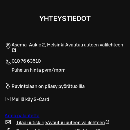
YHTEYSTIEDOT
Asema-Aukio 2
,
Helsinki
Avautuu uuteen välilehteen
010 76 63510
Puhelun hinta pvm/mpm
Ravintolaan on pääsy pyörätuolilla
Meillä käy S-Card
Anna palautetta
Tilaa uutiskirje
Avautuu uuteen välilehteen