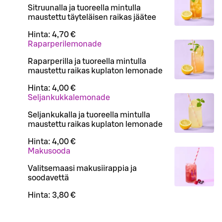
Sitruunalla ja tuoreella mintulla
maustettu täyteläisen raikas jäätee
Hinta:
4,70 €
Raparperilemonade
Raparperilla ja tuoreella mintulla
maustettu raikas kuplaton lemonade
Hinta:
4,00 €
Seljankukkalemonade
Seljankukalla ja tuoreella mintulla
maustettu raikas kuplaton lemonade
Hinta:
4,00 €
Makusooda
Valitsemaasi makusiirappia ja
soodavettä
Hinta:
3,80 €