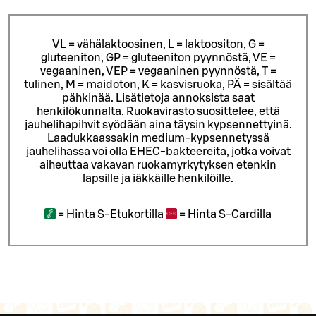
VL = vähälaktoosinen, L = laktoositon, G =
gluteeniton, GP = gluteeniton pyynnöstä, VE =
vegaaninen, VEP = vegaaninen pyynnöstä, T =
tulinen, M = maidoton, K = kasvisruoka, PÄ = sisältää
pähkinää. Lisätietoja annoksista saat
henkilökunnalta.
Ruokavirasto suosittelee, että
jauhelihapihvit syödään aina täysin kypsennettyinä.
Laadukkaassakin medium-kypsennetyssä
jauhelihassa voi olla EHEC-bakteereita, jotka voivat
aiheuttaa vakavan ruokamyrkytyksen etenkin
lapsille ja iäkkäille henkilöille.
=
Hinta S-Etukortilla
=
Hinta S-Cardilla