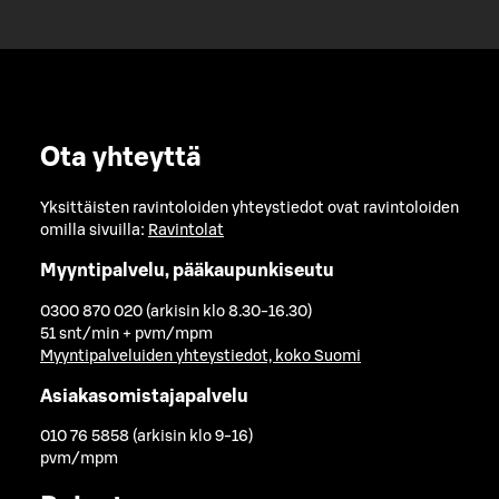
Ota yhteyttä
Yksittäisten ravintoloiden yhteystiedot ovat ravintoloiden
omilla sivuilla:
Ravintolat
Myyntipalvelu, pääkaupunkiseutu
0300 870 020 (arkisin klo 8.30-16.30)
51 snt/min + pvm/mpm
Myyntipalveluiden yhteystiedot, koko Suomi
Asiakasomistajapalvelu
010 76 5858 (arkisin klo 9-16)
pvm/mpm