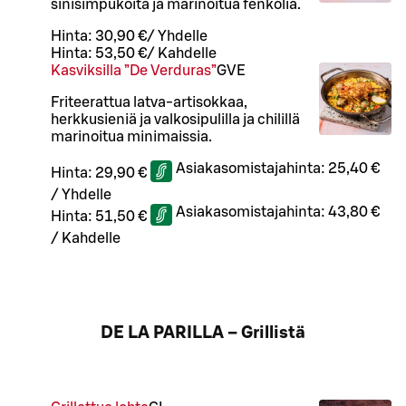
sinisimpukoita ja marinoitua fenkolia.
Hinta:
30,90 €
/
Yhdelle
Hinta:
53,50 €
/
Kahdelle
Kasviksilla ”De Verduras”
G
VE
Friteerattua latva-artisokkaa,
herkkusieniä ja valkosipulilla ja chilillä
marinoitua minimaissia.
Asiakasomistajahinta:
25,40 €
Hinta:
29,90 €
/
Yhdelle
Asiakasomistajahinta:
43,80 €
Hinta:
51,50 €
/
Kahdelle
DE LA PARILLA – Grillistä