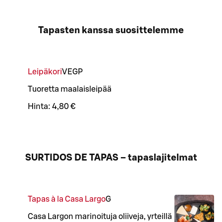
Tapasten kanssa suosittelemme
Leipäkori
VE
GP
Tuoretta maalaisleipää
Hinta:
4,80 €
SURTIDOS DE TAPAS – tapaslajitelmat
Tapas à la Casa Largo
G
Casa Largon marinoituja oliiveja, yrteillä