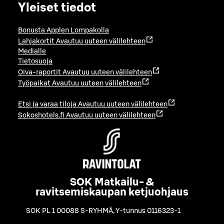
Yleiset tiedot
Bonusta Applen Lompakolla
Lahjakortit
Avautuu uuteen välilehteen
Medialle
Tietosuoja
Oiva-raportit
Avautuu uuteen välilehteen
Työpaikat
Avautuu uuteen välilehteen
Etsi ja varaa tiloja
Avautuu uuteen välilehteen
Sokoshotels.fi
Avautuu uuteen välilehteen
SOK Matkailu- &
ravitsemiskaupan ketjuohjaus
SOK PL 1 00088 S-RYHMÄ
,
Y-tunnus 0116323-1