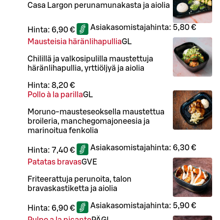
Casa Largon perunamunakasta ja aiolia
Asiakasomistajahinta:
5,80 €
Hinta:
6,90 €
Mausteisia häränlihapullia
G
L
Chilillä ja valkosipulilla maustettuja
häränlihapullia, yrttiöljyä ja aiolia
Hinta:
8,20 €
Pollo à la parilla
G
L
Moruno-mausteseoksella maustettua
broileria, manchegomajoneesia ja
marinoitua fenkolia
Asiakasomistajahinta:
6,30 €
Hinta:
7,40 €
Patatas bravas
G
VE
Friteerattuja perunoita, talon
bravaskastiketta ja aiolia
Asiakasomistajahinta:
5,90 €
Hinta:
6,90 €