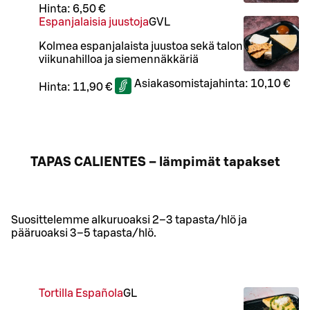
Hinta:
6,50 €
Espanjalaisia juustoja
G
VL
Kolmea espanjalaista juustoa sekä talon
viikunahilloa ja siemennäkkäriä
Asiakasomistajahinta:
10,10 €
Hinta:
11,90 €
TAPAS CALIENTES – lämpimät tapakset
Suosittelemme alkuruoaksi 2–3 tapasta/hlö ja
pääruoaksi 3–5 tapasta/hlö.
Tortilla Española
G
L