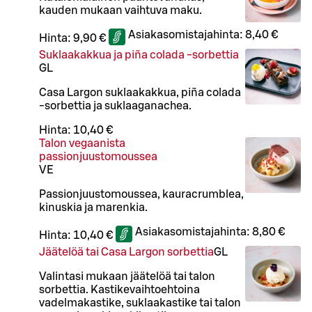
kauden mukaan vaihtuva maku.
Asiakasomistajahinta:
8,40 €
Hinta:
9,90 €
Suklaakakkua ja piña colada -sorbettia
G
L
Casa Largon suklaakakkua, piña colada
-sorbettia ja suklaaganachea.
Hinta:
10,40 €
Talon vegaanista
passionjuustomoussea
VE
Passionjuustomoussea, kauracrumblea,
kinuskia ja marenkia.
Asiakasomistajahinta:
8,80 €
Hinta:
10,40 €
Jäätelöä tai Casa Largon sorbettia
G
L
Valintasi mukaan jäätelöä tai talon
sorbettia. Kastikevaihtoehtoina
vadelmakastike, suklaakastike tai talon