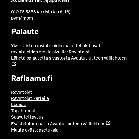
Asiakasomistajapalvelu
010 76 5858 (arkisin klo 9-16)
pvm/mpm
Palaute
Yksittäisten ravintoloiden palautelinkit ovat
ravintoloiden omilla sivuilla:
Ravintolat
Lähetä palautetta sivustosta
Avautuu uuteen välilehteen
Raflaamo.fi
Ravintolat
Ravintolat kartalla
Lounas
Tapahtumat
Saavutettavuus
Evästeinformaatio
Avautuu uuteen välilehteen
Muuta evästeasetuksia