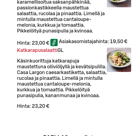
karamellisoitua saksanpähkinää,
passionkastikkeella maustettua
salaattia, rucolaa ja pinaattia. Limellä ja
mintulla maustettua cantaloupe-
melonia, kurkkua ja tomaattia.
Pikkelöityä punasipulia ja kvinoaa.
Asiakasomistajahinta:
19,50 €
Hinta:
23,00 €
Katkarapusalaatti
G
L
Käsinkuorittuja katkarapuja
maustettuna oliiviöljyllä ja kevätsipulilla.
Casa Largon caesarkastiketta, salaattia,
rucolaa ja pinaattia. Limellä ja mintulla
maustettua cantaloupe-melonia,
kurkkua ja tomaattia. Pikkelöityä
punasipulia, kananmunaa ja kvinoaa.
Hinta:
23,20 €