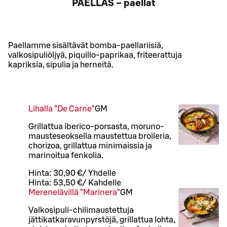
PAELLAS – paellat
Paellamme sisältävät bomba-paellariisiä,
valkosipuliöljyä, piquillo-paprikaa, friteerattuja
kapriksia, sipulia ja herneitä.
Lihalla ”De Carne”
G
M
Grillattua iberico-porsasta, moruno-
mausteseoksella maustettua broileria,
chorizoa, grillattua minimaissia ja
marinoitua fenkolia.
Hinta:
30,90 €
/
Yhdelle
Hinta:
53,50 €
/
Kahdelle
Merenelävillä ”Marinera”
G
M
Valkosipuli-chilimaustettuja
jättikatkaravunpyrstöjä, grillattua lohta,