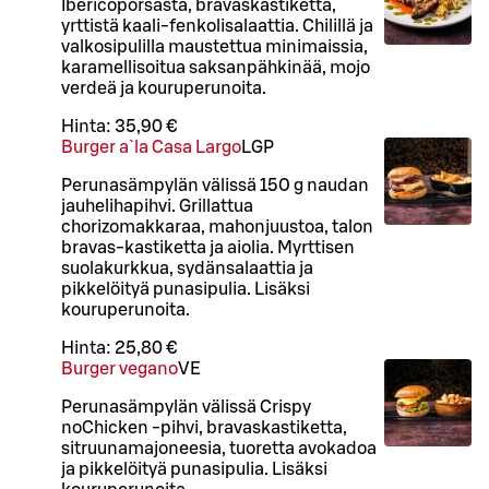
Ibericoporsasta, bravaskastiketta,
yrttistä kaali-fenkolisalaattia. Chilillä ja
valkosipulilla maustettua minimaissia,
karamellisoitua saksanpähkinää, mojo
verdeä ja kouruperunoita.
Hinta:
35,90 €
Burger a`la Casa Largo
L
GP
Perunasämpylän välissä 150 g naudan
jauhelihapihvi. Grillattua
chorizomakkaraa, mahonjuustoa, talon
bravas-kastiketta ja aiolia. Myrttisen
suolakurkkua, sydänsalaattia ja
pikkelöityä punasipulia. Lisäksi
kouruperunoita.
Hinta:
25,80 €
Burger vegano
VE
Perunasämpylän välissä Crispy
noChicken -pihvi, bravaskastiketta,
sitruunamajoneesia, tuoretta avokadoa
ja pikkelöityä punasipulia. Lisäksi