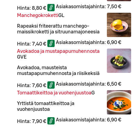
Asiakasomistajahinta:
7,50 €
Hinta:
8,80 €
Manchegokroketti
G
L
Rapeaksi friteerattu manchego-
maissikroketti ja sitruunamajoneesia
Asiakasomistajahinta:
6,90 €
Hinta:
7,40 €
Avokadoa ja mustapapumuhennosta
G
VE
Avokadoa, mausteista
mustapapumuhennosta ja riisikeksiä
Asiakasomistajahinta:
6,50 €
Hinta:
7,60 €
Tomaattikeittoa ja vuohenjuustoa
G
Yrttistä tomaattikeittoa ja
vuohenjuustoa
Asiakasomistajahinta:
6,90 €
Hinta:
7,90 €