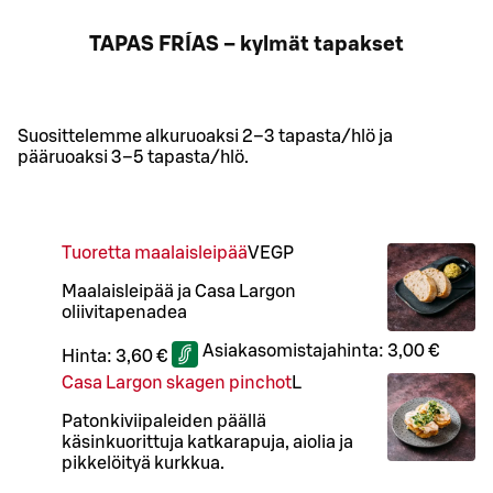
TAPAS FRÍAS – kylmät tapakset
Suosittelemme alkuruoaksi 2–3 tapasta/hlö ja
pääruoaksi 3–5 tapasta/hlö.
Tuoretta maalaisleipää
VE
GP
Maalaisleipää ja Casa Largon
oliivitapenadea
Asiakasomistajahinta:
3,00 €
Hinta:
3,60 €
Casa Largon skagen pinchot
L
Patonkiviipaleiden päällä
käsinkuorittuja katkarapuja, aiolia ja
pikkelöityä kurkkua.