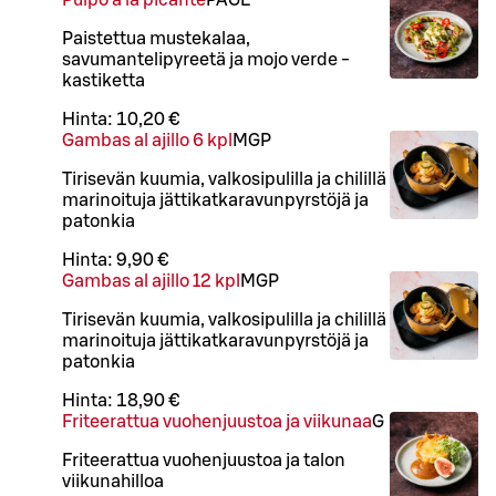
Pulpo a la picante
PÄ
G
L
Paistettua mustekalaa,
savumantelipyreetä ja mojo verde -
kastiketta
Hinta:
10,20 €
Gambas al ajillo 6 kpl
M
GP
Tirisevän kuumia, valkosipulilla ja chilillä
marinoituja jättikatkaravunpyrstöjä ja
patonkia
Hinta:
9,90 €
Gambas al ajillo 12 kpl
M
GP
Tirisevän kuumia, valkosipulilla ja chilillä
marinoituja jättikatkaravunpyrstöjä ja
patonkia
Hinta:
18,90 €
Friteerattua vuohenjuustoa ja viikunaa
G
Friteerattua vuohenjuustoa ja talon
viikunahilloa