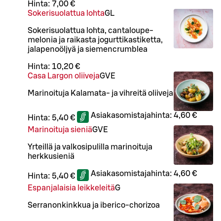
Hinta:
7,00 €
Sokerisuolattua lohta
G
L
Sokerisuolattua lohta, cantaloupe-
melonia ja raikasta jogurttikastiketta,
jalapenoöljyä ja siemencrumblea
Hinta:
10,20 €
Casa Largon oliiveja
G
VE
Marinoituja Kalamata- ja vihreitä oliiveja
Asiakasomistajahinta:
4,60 €
Hinta:
5,40 €
Marinoituja sieniä
G
VE
Yrteillä ja valkosipulilla marinoituja
herkkusieniä
Asiakasomistajahinta:
4,60 €
Hinta:
5,40 €
Espanjalaisia leikkeleitä
G
Serranonkinkkua ja iberico-chorizoa