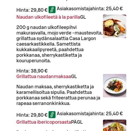
Asiakasomistajahinta:
25,40 €
Hinta:
29,80 €
Naudan ulkofileetä à la parilla
G
L
200 g naudan ulkofileepihvi
makurasvalla, mojo verde -maustevoita,
grillattua sydänsalaattia Casa Largon
caesarkastikkella. Samettista
kukkakaalipyreetä, paahdettua
porkkanaa, sherrykastiketta ja
kouruperunoita.
Hinta:
38,90 €
Grillattua naudanmaksaa
G
L
Naudan maksaa, sherrykastiketta ja
karamellisoitua sipulia. Paahdettua
porkkanaa sekä friteerattua perunaa ja
rapeaa serranonkinkkua.
Asiakasomistajahinta:
25,40 €
Hinta:
29,80 €
Grillattua ibericoporsasta
PÄ
G
L