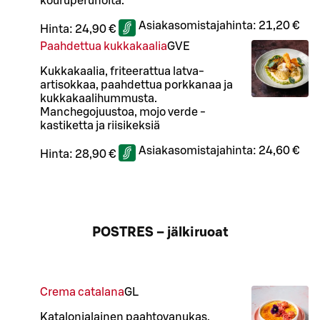
kouruperunoita.
Asiakasomistajahinta:
21,20 €
Hinta:
24,90 €
Paahdettua kukkakaalia
G
VE
Kukkakaalia, friteerattua latva-
artisokkaa, paahdettua porkkanaa ja
kukkakaalihummusta.
Manchegojuustoa, mojo verde -
kastiketta ja riisikeksiä
Asiakasomistajahinta:
24,60 €
Hinta:
28,90 €
POSTRES – jälkiruoat
Crema catalana
G
L
Katalonialainen paahtovanukas,