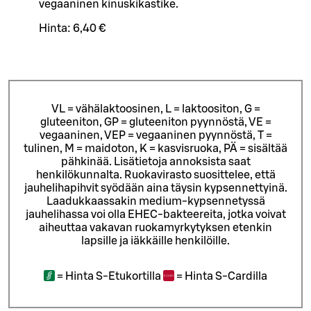
vegaaninen kinuskikastike.
Hinta:
6,40 €
VL = vähälaktoosinen, L = laktoositon, G =
gluteeniton, GP = gluteeniton pyynnöstä, VE =
vegaaninen, VEP = vegaaninen pyynnöstä, T =
tulinen, M = maidoton, K = kasvisruoka, PÄ = sisältää
pähkinää. Lisätietoja annoksista saat
henkilökunnalta.
Ruokavirasto suosittelee, että
jauhelihapihvit syödään aina täysin kypsennettyinä.
Laadukkaassakin medium-kypsennetyssä
jauhelihassa voi olla EHEC-bakteereita, jotka voivat
aiheuttaa vakavan ruokamyrkytyksen etenkin
lapsille ja iäkkäille henkilöille.
=
Hinta S-Etukortilla
=
Hinta S-Cardilla