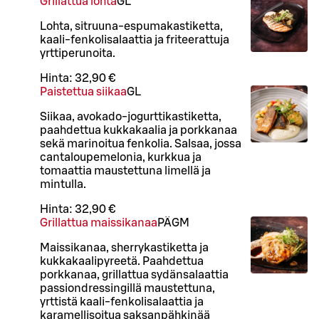
Grillattua lohta
G
L
Lohta, sitruuna-espumakastiketta,
kaali-fenkolisalaattia ja friteerattuja
yrttiperunoita.
Hinta:
32,90 €
Paistettua siikaa
G
L
Siikaa, avokado-jogurttikastiketta,
paahdettua kukkakaalia ja porkkanaa
sekä marinoitua fenkolia. Salsaa, jossa
cantaloupemelonia, kurkkua ja
tomaattia maustettuna limellä ja
mintulla.
Hinta:
32,90 €
Grillattua maissikanaa
PÄ
G
M
Maissikanaa, sherrykastiketta ja
kukkakaalipyreetä. Paahdettua
porkkanaa, grillattua sydänsalaattia
passiondressingillä maustettuna,
yrttistä kaali-fenkolisalaattia ja
karamellisoitua saksanpähkinää