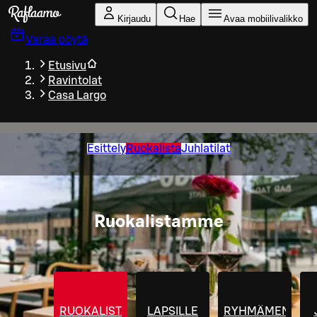
Siirry pääsisältöön
Kirjaudu
Hae
Avaa mobiilivalikko
Varaa pöytä
Etusivu
Ravintolat
Casa Largo
Esittely
Ruokalista
Juhlatilat
Ruokalistamme
RUOKALISTA
LAPSILLE
RYHMÄMENUT