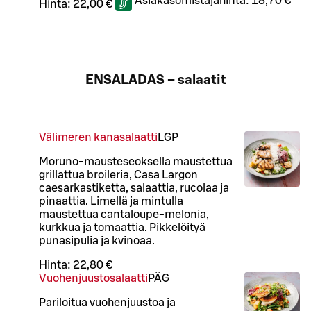
Asiakasomistajahinta:
18,70 €
Hinta:
22,00 €
ENSALADAS – salaatit
Välimeren kanasalaatti
L
GP
Moruno-mausteseoksella maustettua
grillattua broileria, Casa Largon
caesarkastiketta, salaattia, rucolaa ja
pinaattia. Limellä ja mintulla
maustettua cantaloupe-melonia,
kurkkua ja tomaattia. Pikkelöityä
punasipulia ja kvinoaa.
Hinta:
22,80 €
Vuohenjuustosalaatti
PÄ
G
Pariloitua vuohenjuustoa ja