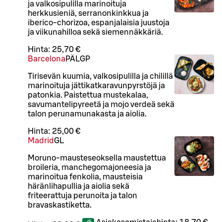
ja valkosipulilla marinoituja
herkkusieniä, serranonkinkkua ja
iberico-chorizoa, espanjalaisia juustoja
ja viikunahilloa sekä siemennäkkäriä.
Hinta:
25,70 €
Barcelona
PÄ
L
GP
Tirisevän kuumia, valkosipulilla ja chilillä
marinoituja jättikatkaravunpyrstöjä ja
patonkia. Paistettua mustekalaa,
savumantelipyreetä ja mojo verdeä sekä
talon perunamunakasta ja aiolia.
Hinta:
25,00 €
Madrid
G
L
Moruno-mausteseoksella maustettua
broileria, manchegomajoneesia ja
marinoitua fenkolia, mausteisia
häränlihapullia ja aiolia sekä
friteerattuja perunoita ja talon
bravaskastiketta.