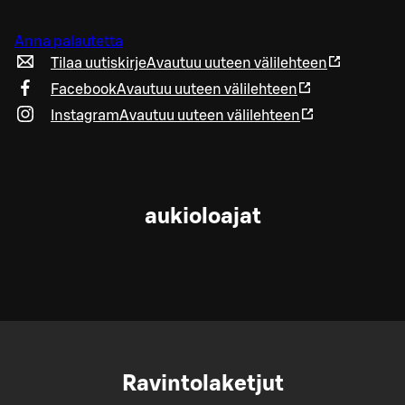
Anna palautetta
Tilaa uutiskirje
Avautuu uuteen välilehteen
Facebook
Avautuu uuteen välilehteen
Instagram
Avautuu uuteen välilehteen
aukioloajat
Ravintolaketjut