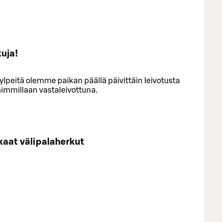
uja!
 ylpeitä olemme paikan päällä päivittäin leivotusta
haimmillaan vastaleivottuna.
kaat välipalaherkut