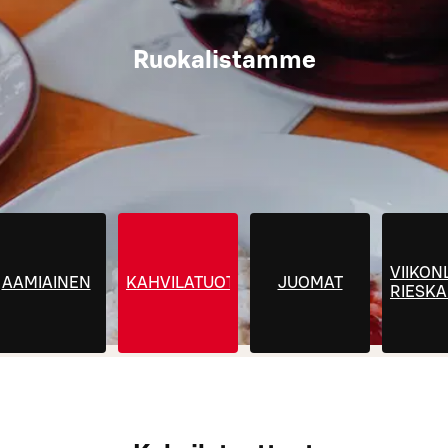
Ruokalistamme
VIIKON
AAMIAINEN
KAHVILATUOTTEET
JUOMAT
RIESK