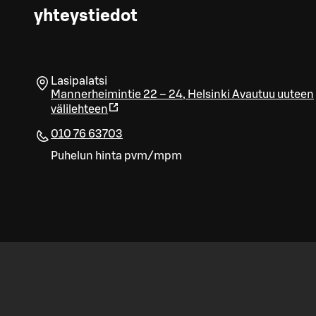
yhteystiedot
Lasipalatsi
Mannerheimintie 22 – 24
,
Helsinki
Avautuu uuteen
välilehteen
010 76 63703
Puhelun hinta pvm/mpm