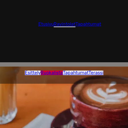
Etusivu
Ravintolat
Tapahtumat
Esittely
Ruokalista
Tapahtumat
Terassi