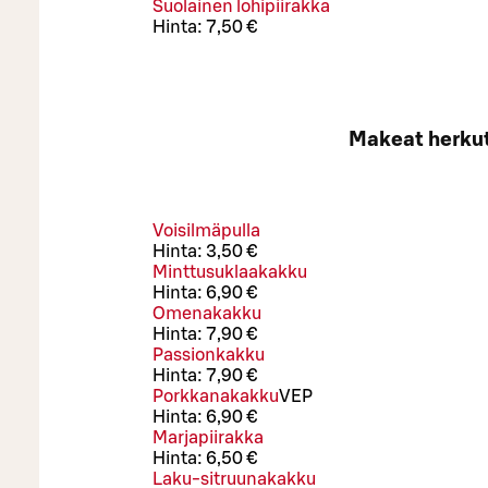
Suolainen lohipiirakka
Hinta:
7,50 €
Makeat herku
Voisilmäpulla
Hinta:
3,50 €
Minttusuklaakakku
Hinta:
6,90 €
Omenakakku
Hinta:
7,90 €
Passionkakku
Hinta:
7,90 €
Porkkanakakku
VEP
Hinta:
6,90 €
Marjapiirakka
Hinta:
6,50 €
Laku-sitruunakakku