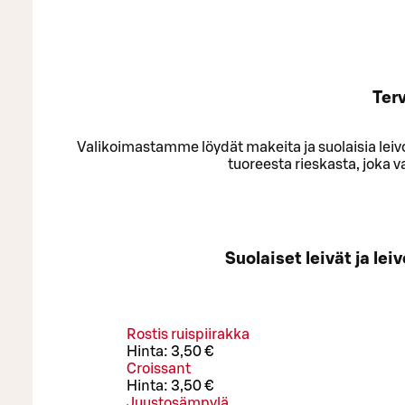
Ter
Valikoimastamme löydät makeita ja suolaisia leivon
tuoreesta rieskasta, joka v
Suolaiset leivät ja lei
Rostis ruispiirakka
Hinta:
3,50 €
Croissant
Hinta:
3,50 €
Juustosämpylä