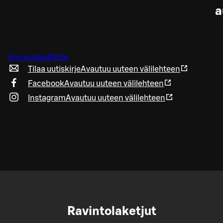
a
Anna palautetta
Tilaa uutiskirje
Avautuu uuteen välilehteen
Facebook
Avautuu uuteen välilehteen
Instagram
Avautuu uuteen välilehteen
Ravintolaketjut