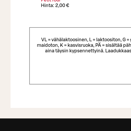
Petit four
Hinta:
2,00 €
VL = vähälaktoosinen, L = laktoositon, G 
maidoton, K = kasvisruoka, PÄ = sisältää päh
aina täysin kypsennettyinä. Laadukkaas