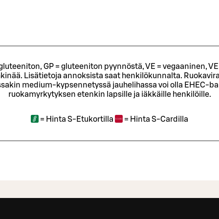
= gluteeniton, GP = gluteeniton pyynnöstä, VE = vegaaninen, VE
kinää. Lisätietoja annoksista saat henkilökunnalta.
Ruokavira
sakin medium-kypsennetyssä jauhelihassa voi olla EHEC-bakt
ruokamyrkytyksen etenkin lapsille ja iäkkäille henkilöille.
=
Hinta S-Etukortilla
=
Hinta S-Cardilla