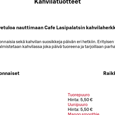
Kahvilatuotteet
vetuloa nauttimaan Cafe Lasipalatsin kahvilaherkk
naisia sekä kahvilan suosikkeja päivän eri hetkiin. Erityisen
almistetaan kahvilassa joka päivä tuoreena ja tarjoillaan par
vonnaiset
Raik
Tuorepuuro
Hinta:
5,50 €
Uunipuuro
Hinta:
5,50 €
Mango smoothie