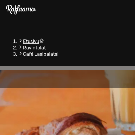
Siirry pääsisältöön
Etusivu
Ravintolat
Café Lasipalatsi