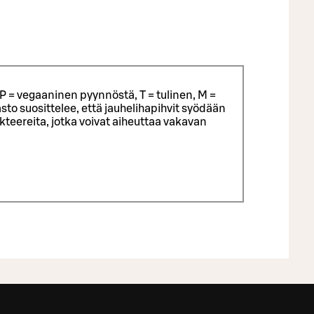
P = vegaaninen pyynnöstä, T = tulinen, M =
sto suosittelee, että jauhelihapihvit syödään
eereita, jotka voivat aiheuttaa vakavan