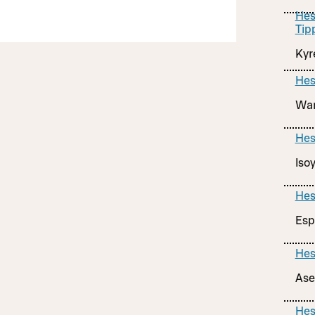
Hes
Tip
Kyr
Hes
War
Hes
Iso
Hes
Esp
Hes
Ase
Hes