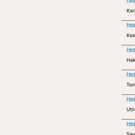
Hes
Kar
Hes
Kes
Hes
Hak
Hes
Tom
Hes
Uti
Hes
Sav