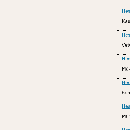
Hes
Kau
Hes
Vetu
Hes
Mäk
Hes
San
Hes
Mun