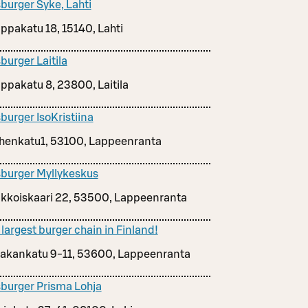
burger Syke, Lahti
ppakatu 18, 15140, Lahti
burger Laitila
ppakatu 8, 23800, Laitila
burger IsoKristiina
henkatu1, 53100, Lappeenranta
burger Myllykeskus
kkoiskaari 22, 53500, Lappeenranta
 largest burger chain in Finland!
akankatu 9-11, 53600, Lappeenranta
burger Prisma Lohja