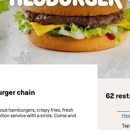
urger chain
62
rest
ious hamburgers, crispy fries, fresh
ntion service with a smile. Come and
Hes
Tap