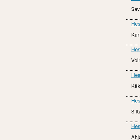
Sav
Hes
Kar
Hes
Voi
Hes
Käk
Hes
Sil
Hes
Ahj