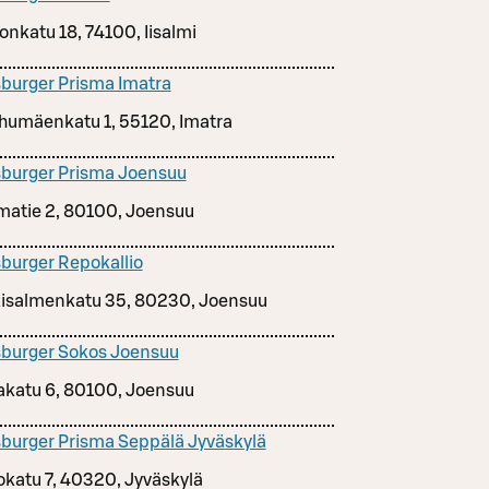
onkatu 18, 74100, Iisalmi
burger Prisma Imatra
humäenkatu 1, 55120, Imatra
burger Prisma Joensuu
matie 2, 80100, Joensuu
burger Repokallio
isalmenkatu 35, 80230, Joensuu
burger Sokos Joensuu
takatu 6, 80100, Joensuu
burger Prisma Seppälä Jyväskylä
okatu 7, 40320, Jyväskylä