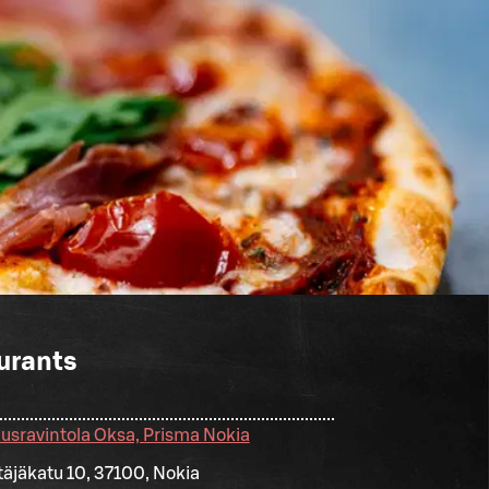
urants
usravintola Oksa, Prisma Nokia
ttäjäkatu 10, 37100, Nokia