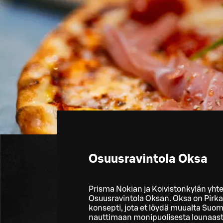
Osuusravintola Oksa
Prisma Nokian ja Koivistonkylän yht
Osuusravintola Oksan. Oksa on Pirkan
konsepti, jota et löydä muualta Suom
nauttimaan monipuolisesta lounaast