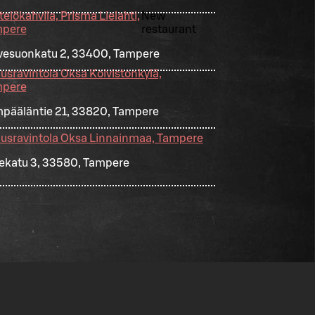
elökahvila, Prisma Lielahti,
New
pere
restaurant
vesuonkatu 2, 33400, Tampere
usravintola Oksa Koivistonkylä,
pere
pääläntie 21, 33820, Tampere
usravintola Oksa Linnainmaa, Tampere
kekatu 3, 33580, Tampere