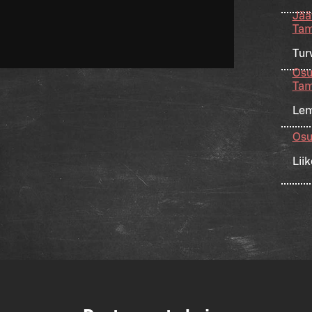
Jäät
Tam
Tur
Osu
Tam
Lem
Osu
Lii