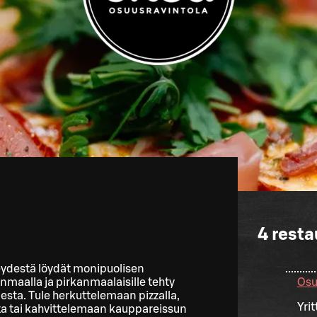
4
resta
eydestä löydät monipuolisen
maalla ja pirkanmaalaisille tehty
Osu
esta. Tule herkuttelemaan pizzalla,
Yri
a tai kahvittelemaan kauppareissun